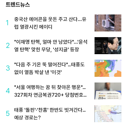
트렌드뉴스
중국산 에어콘을 웃돈 주고 산다...유
1
럽 열광시킨 메이디
"이재명 탄핵, 얼마 안 남았다"...'윤석
2
열 탄핵' 맞힌 무당, '성지글' 등장
"다음 주 기온 뚝 떨어진다"…태풍도
3
없이 열돔 박살 낸 '이것'
"서울 여행하는 꿈 뒤 찾아온 행운"…
4
327회차 연금복권720+ 당첨번호조
회 주목
태풍 '돌핀'·'찬홈' 한반도 빗겨간다…
5
예상 경로는?