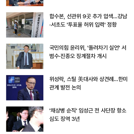
합수본, 선관위 9곳 추가 압색…강남
·서초도 '투표율 허위 입력' 정황
국민의힘 윤리위, '돌려차기 실언' 서
범수·진종오 징계절차 개시
위성락, 스틸 美대사와 상견례…한미
관계 발전 논의
'채상병 순직' 임성근 전 사단장 항소
심도 징역 3년