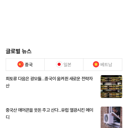
글로벌 뉴스
중국
일본
베트남
희토류 다음은 광모듈…중국이 움켜쥔 새로운 전략자
산
중국산 에어콘을 웃돈 주고 산다...유럽 열광시킨 메이
디