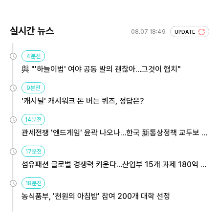
실시간 뉴스
08.07 18:49
UPDATE
4분전
與 "'하늘이법' 여야 공동 발의 괜찮아…그것이 협치"
9분전
'캐시딜' 캐시워크 돈 버는 퀴즈, 정답은?
14분전
관세전쟁 '엔드게임' 윤곽 나오나…한국 新통상정책 교두보 활
용해야
17분전
섬유패션 글로벌 경쟁력 키운다…산업부 15개 과제 180억 지
원
18분전
농식품부, '천원의 아침밥' 참여 200개 대학 선정