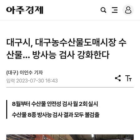
로
아
그
검
전
주
인
색
체
경
메
제
뉴
대구시, 대구농수산물도매시장 수
산물… 방사능 검사 강화한다
(대구) 이인수 기자
공
텍
입력 2023-07-30 16:43
유
스
트
크
기
8월부터 수산물 안전성 검사 월 2회 실시
수산물 8종 방사능 검사 결과 모두 불검출