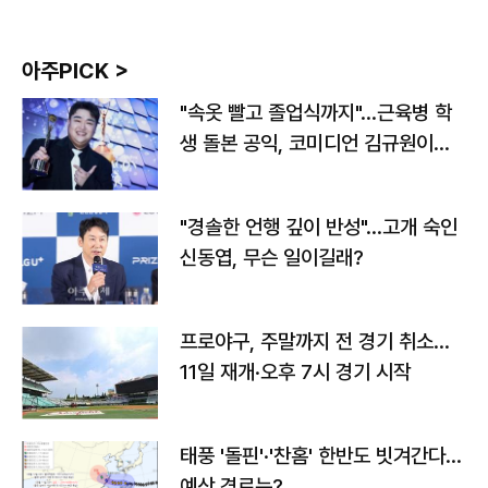
아주PICK >
"속옷 빨고 졸업식까지"…근육병 학
생 돌본 공익, 코미디언 김규원이었
다
"경솔한 언행 깊이 반성"…고개 숙인
신동엽, 무슨 일이길래?
프로야구, 주말까지 전 경기 취소…
11일 재개·오후 7시 경기 시작
태풍 '돌핀'·'찬홈' 한반도 빗겨간다…
예상 경로는?