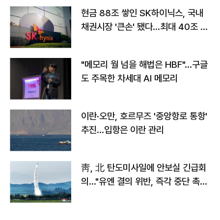
현금 88조 쌓인 SK하이닉스, 국내
채권시장 '큰손' 됐다…최대 40조 투
자
"메모리 월 넘을 해법은 HBF"…구글
도 주목한 차세대 AI 메모리
이란·오만, 호르무즈 '중앙항로 통항'
추진…입항은 이란 관리
靑, 北 탄도미사일에 안보실 긴급회
의…"유엔 결의 위반, 즉각 중단 촉
구"