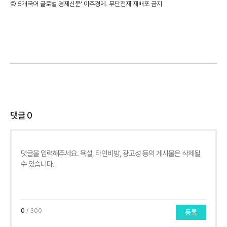
©'5개국어 글로벌 경제신문' 아주경제. 무단전재·재배포 금지
댓글
0
0
/ 300
등록