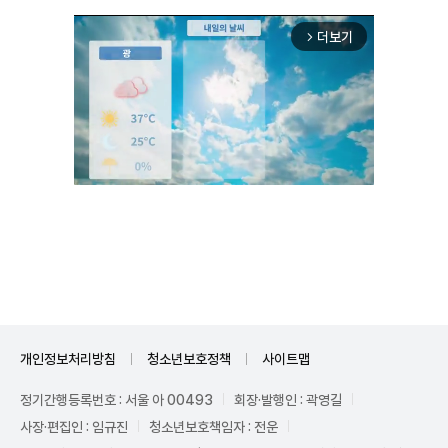
더보기
arrow_forward_ios
Unmute
개인정보처리방침
청소년보호정책
사이트맵
정기간행등록번호 : 서울 아 00493
회장·발행인 : 곽영길
사장·편집인 : 임규진
청소년보호책임자 : 전운