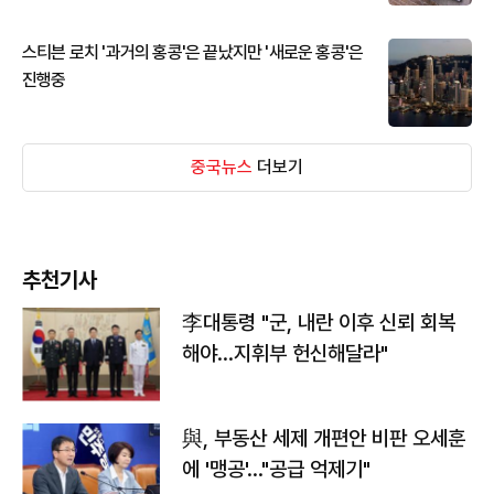
스티븐 로치 '과거의 홍콩'은 끝났지만 '새로운 홍콩'은
진행중
중국뉴스
더보기
추천기사
李대통령 "군, 내란 이후 신뢰 회복
해야…지휘부 헌신해달라"
與, 부동산 세제 개편안 비판 오세훈
에 '맹공'…"공급 억제기"