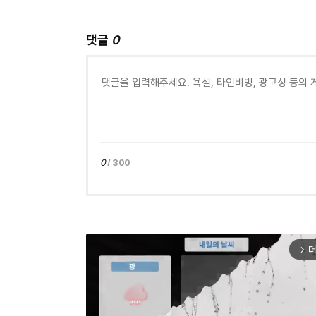
댓글
0
0
/ 300
더
arrow_forward_ios