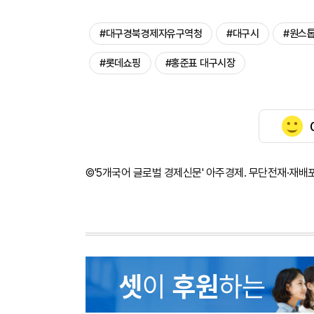
#대구경북경제자유구역청
#대구시
#원스
#롯데쇼핑
#홍준표 대구시장
©'5개국어 글로벌 경제신문' 아주경제. 무단전재·재배