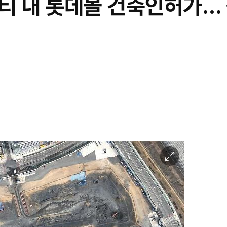
티 내 롯데몰 건축인허가…
이
미
지
확
대