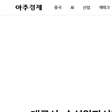
아
중국
AI
산업
재테크
주
경
제