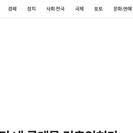
경제
정치
사회·전국
국제
포토
문화·연예