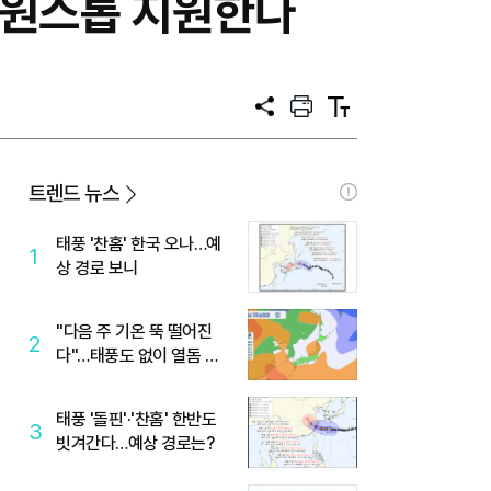
 원스톱 지원한다
공
프
텍
유
린
스
트
트
크
기
트렌드 뉴스
태풍 '찬홈' 한국 오나…예
1
상 경로 보니
"다음 주 기온 뚝 떨어진
2
다"…태풍도 없이 열돔 박
살 낸 '이것'
태풍 '돌핀'·'찬홈' 한반도
3
빗겨간다…예상 경로는?