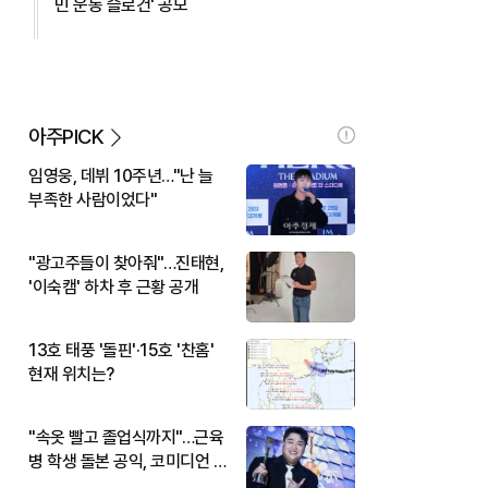
민 운동 슬로건' 공모
아주PICK
임영웅, 데뷔 10주년…"난 늘
부족한 사람이었다"
"광고주들이 찾아줘"…진태현,
'이숙캠' 하차 후 근황 공개
13호 태풍 '돌핀'·15호 '찬홈'
현재 위치는?
"속옷 빨고 졸업식까지"…근육
병 학생 돌본 공익, 코미디언 김
규원이었다