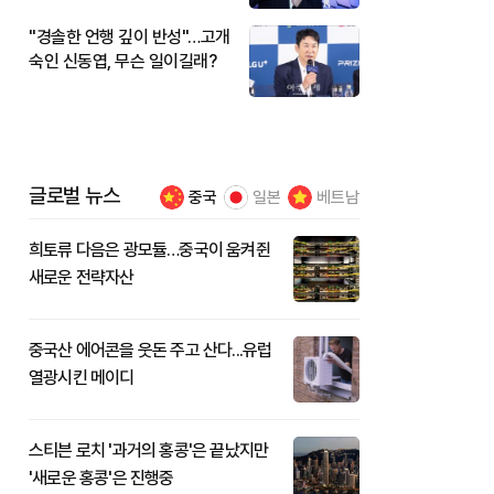
"경솔한 언행 깊이 반성"…고개
숙인 신동엽, 무슨 일이길래?
글로벌 뉴스
중국
일본
베트남
희토류 다음은 광모듈…중국이 움켜쥔
새로운 전략자산
중국산 에어콘을 웃돈 주고 산다...유럽
열광시킨 메이디
스티븐 로치 '과거의 홍콩'은 끝났지만
'새로운 홍콩'은 진행중