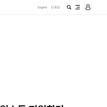
로
English
日本語
그
검
전
인
색
체
메
뉴