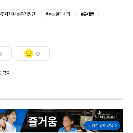
톱투자지원 실무지원단
#수성알파시티
#롯데몰
0
0
포 금지