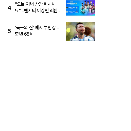
"오늘 저녁 상암 피하세
4
요"…맨시티·이강인·리센느
뜬다, 6호선 혼잡 예상
'축구의 신' 메시 부친상…
5
향년 68세