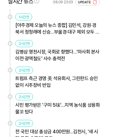
실시간 뉴스
08.09 23:03
UPDATE
1시간전
[아주경제 오늘의 뉴스 종합] 김민석, 강원·경
북서 정청래에 신승…부울경·대구 제외 모두 웃
었다 外
2시간전
김병삼 영천시장, 국회로 향했다…'마사회 본사
이전·광역철도' 사수 총력전
2시간전
트럼프 측근 경영 美 석유회사, 그린란드 승인
없이 시추장비 반입
2시간전
시민 평가받은 '구미 5味'…지역 농식품 상용화
물꼬 텄다
2시간전
전 국민 대상 총상금 400만원...김천시, '새 시