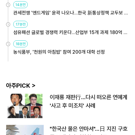
14분전
관세전쟁 '엔드게임' 윤곽 나오나…한국 新통상정책 교두보 활
용해야
17분전
섬유패션 글로벌 경쟁력 키운다…산업부 15개 과제 180억 지
원
18분전
농식품부, '천원의 아침밥' 참여 200개 대학 선정
아주PICK >
이재룡 재판行…다시 떠오른 연예계
'사고 후 미조치' 사례
"한국산 물은 안마셔"…日 지진 구호