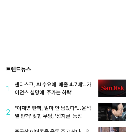
트렌드뉴스
샌디스크, AI 수요에 '매출 4.7배'…가
1
이던스 실망에 '주가는 하락'
"이재명 탄핵, 얼마 안 남았다"...'윤석
2
열 탄핵' 맞힌 무당, '성지글' 등장
중국산 에어콘을 웃돈 주고 산다...유