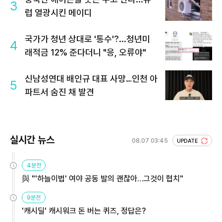
3
럽 열광시킨 메이디
국가가 청년 상대로 '통수'?...청년미
4
래적금 12% 준다더니 "응, 오류야"
신남성연대 배인규 대표 사망…인천 아
5
파트서 숨진 채 발견
실시간 뉴스
08.07 03:45
UPDATE
4분전
與 "'하늘이법' 여야 공동 발의 괜찮아…그것이 협치"
9분전
'캐시딜' 캐시워크 돈 버는 퀴즈, 정답은?