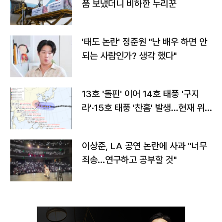
품 보냈더니 비하한 누리꾼
'태도 논란' 정준원 "난 배우 하면 안
되는 사람인가? 생각 했다"
13호 '돌핀' 이어 14호 태풍 '구지
라'·15호 태풍 '찬홈' 발생…현재 위
치와 이동경로는?
이상준, LA 공연 논란에 사과 "너무
죄송…연구하고 공부할 것"