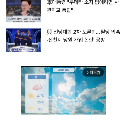
李대통령 "쿠데타 소지 없애려면 사
관학교 통합"
與 전당대회 2차 토론회…'탈당 의혹
·신천지 당원 가입 논란' 공방
더보기
arrow_forward_ios