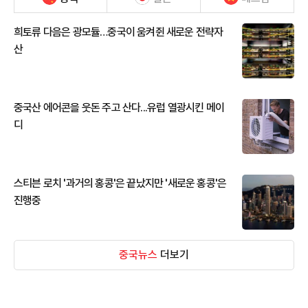
희토류 다음은 광모듈…중국이 움켜쥔 새로운 전략자
산
중국산 에어콘을 웃돈 주고 산다...유럽 열광시킨 메이
디
스티븐 로치 '과거의 홍콩'은 끝났지만 '새로운 홍콩'은
진행중
중국뉴스
더보기