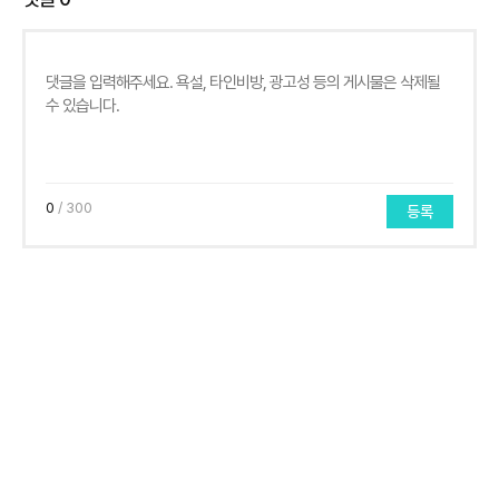
0
/ 300
등록