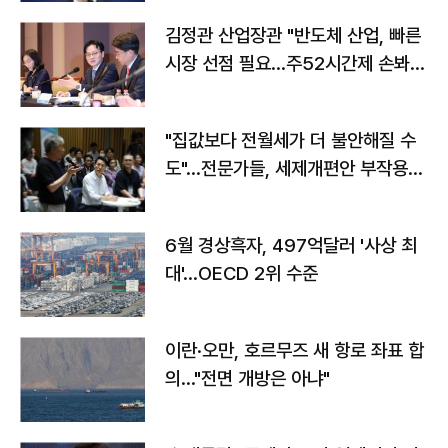
김정관 산업장관 "반도체 산업, 빠른
시장 선점 필요…주52시간제 손봐
야"
"집값보다 전월세가 더 불안해질 수
도"…전문가들, 세제개편안 부작용
우려
6월 경상흑자, 497억달러 '사상 최
대'…OECD 2위 수준
이란·오만, 호르무즈 새 항로 좌표 합
의…"전면 개방은 아냐"