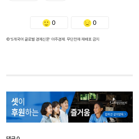
0
0
©'5개국어 글로벌 경제신문' 아주경제. 무단전재·재배포 금지
댓글
0