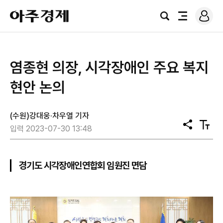
로
아
그
검
전
주
인
색
체
경
메
제
뉴
염종현 의장, 시각장애인 주요 복지
현안 논의
(수원)강대웅·차우열 기자
공
텍
입력 2023-07-30 13:48
유
스
트
크
기
경기도 시각장애인연합회 임원진 면담