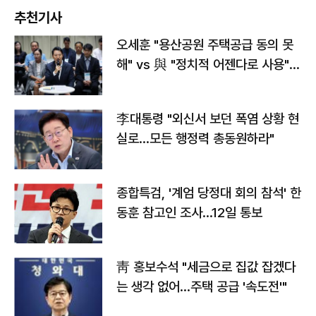
추천기사
오세훈 "용산공원 주택공급 동의 못
해" vs 與 "정치적 어젠다로 사용"
맞불
李대통령 "외신서 보던 폭염 상황 현
실로…모든 행정력 총동원하라"
종합특검, '계엄 당정대 회의 참석' 한
동훈 참고인 조사...12일 통보
靑 홍보수석 "세금으로 집값 잡겠다
는 생각 없어…주택 공급 '속도전'"