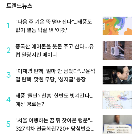
트렌드뉴스
"다음 주 기온 뚝 떨어진다"…태풍도
1
없이 열돔 박살 낸 '이것'
중국산 에어콘을 웃돈 주고 산다...유
2
럽 열광시킨 메이디
"이재명 탄핵, 얼마 안 남았다"...'윤석
3
열 탄핵' 맞힌 무당, '성지글' 등장
태풍 '돌핀'·'찬홈' 한반도 빗겨간다…
4
예상 경로는?
"서울 여행하는 꿈 뒤 찾아온 행운"…
5
327회차 연금복권720+ 당첨번호조
회 주목