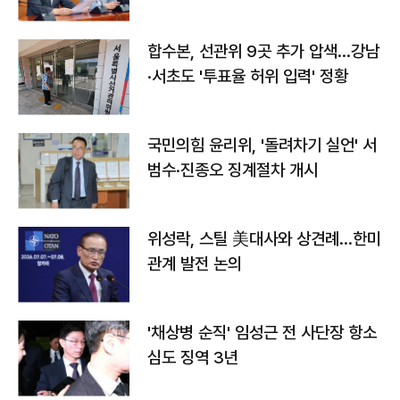
합수본, 선관위 9곳 추가 압색…강남
·서초도 '투표율 허위 입력' 정황
국민의힘 윤리위, '돌려차기 실언' 서
범수·진종오 징계절차 개시
위성락, 스틸 美대사와 상견례…한미
관계 발전 논의
'채상병 순직' 임성근 전 사단장 항소
심도 징역 3년