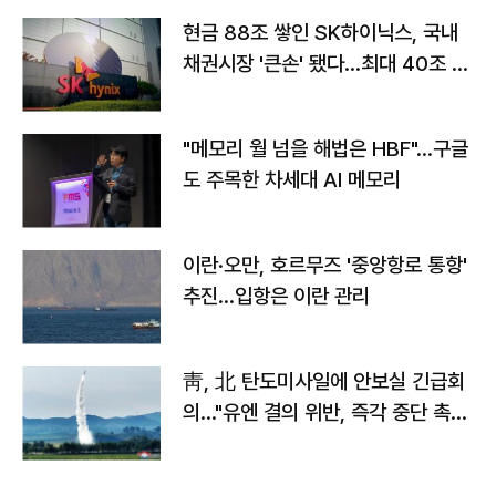
현금 88조 쌓인 SK하이닉스, 국내
채권시장 '큰손' 됐다…최대 40조 투
자
"메모리 월 넘을 해법은 HBF"…구글
도 주목한 차세대 AI 메모리
이란·오만, 호르무즈 '중앙항로 통항'
추진…입항은 이란 관리
靑, 北 탄도미사일에 안보실 긴급회
의…"유엔 결의 위반, 즉각 중단 촉
구"