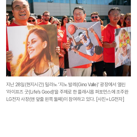
지난 28일(현지시간) 밀라노 ‘지노 발레(Gino Valle)’ 광장에서 열린
‘라이프즈 굿(Life’s Good)‘을 주제로 한 플래시몹 퍼포먼스에 조주완
LG전자 사장(맨 앞줄 왼쪽 둘째)이 참여하고 있다. [사진=LG전자]