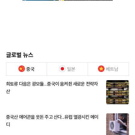
글로벌 뉴스
중국
일본
베트남
희토류 다음은 광모듈…중국이 움켜쥔 새로운 전략자
산
중국산 에어콘을 웃돈 주고 산다...유럽 열광시킨 메이
디