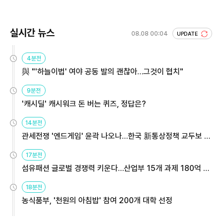
실시간 뉴스
08.08 00:04
UPDATE
4분전
與 "'하늘이법' 여야 공동 발의 괜찮아…그것이 협치"
9분전
'캐시딜' 캐시워크 돈 버는 퀴즈, 정답은?
14분전
관세전쟁 '엔드게임' 윤곽 나오나…한국 新통상정책 교두보 활
용해야
17분전
섬유패션 글로벌 경쟁력 키운다…산업부 15개 과제 180억 지
원
18분전
농식품부, '천원의 아침밥' 참여 200개 대학 선정