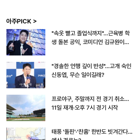
아주PICK >
"속옷 빨고 졸업식까지"…근육병 학
생 돌본 공익, 코미디언 김규원이었
다
"경솔한 언행 깊이 반성"…고개 숙인
신동엽, 무슨 일이길래?
프로야구, 주말까지 전 경기 취소…
11일 재개·오후 7시 경기 시작
태풍 '돌핀'·'찬홈' 한반도 빗겨간다…