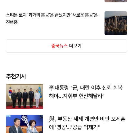
스티븐 로치 '과거의 홍콩'은 끝났지만 '새로운 홍콩'은
진행중
중국뉴스
더보기
추천기사
李대통령 "군, 내란 이후 신뢰 회복
해야…지휘부 헌신해달라"
與, 부동산 세제 개편안 비판 오세훈
에 '맹공'…"공급 억제기"