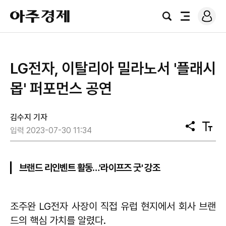
로
아
그
검
전
주
인
색
체
경
메
제
뉴
​LG전자, 이탈리아 밀라노서 '플래시
몹' 퍼포먼스 공연
김수지 기자
공
텍
입력 2023-07-30 11:34
유
스
트
크
기
브랜드 리인벤트 활동…'라이프즈 굿' 강조
조주완 LG전자 사장이 직접 유럽 현지에서 회사 브랜
드의 핵심 가치를 알렸다.