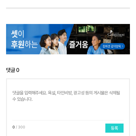
댓글
0
0
/ 300
등록