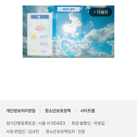
더보기
arrow_forward_ios
Unmute
개인정보처리방침
청소년보호정책
사이트맵
정기간행등록번호 : 서울 아 00493
회장·발행인 : 곽영길
사장·편집인 : 임규진
청소년보호책임자 : 전운