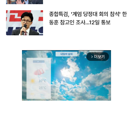
종합특검, '계엄 당정대 회의 참석' 한
동훈 참고인 조사...12일 통보
더보기
arrow_forward_ios
Unmute