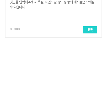
0
/ 300
등록