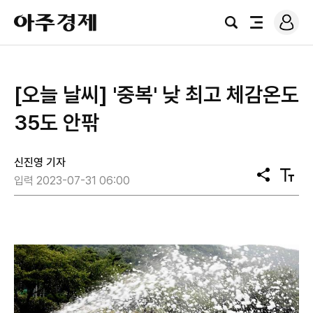
로
아
그
검
전
주
인
색
체
경
메
제
뉴
[오늘 날씨] '중복' 낮 최고 체감온도
35도 안팎
신진영 기자
공
텍
입력 2023-07-31 06:00
유
스
트
크
기