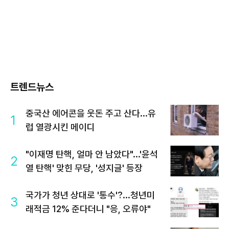
트렌드뉴스
중국산 에어콘을 웃돈 주고 산다...유
1
럽 열광시킨 메이디
"이재명 탄핵, 얼마 안 남았다"...'윤석
2
열 탄핵' 맞힌 무당, '성지글' 등장
국가가 청년 상대로 '통수'?...청년미
3
래적금 12% 준다더니 "응, 오류야"