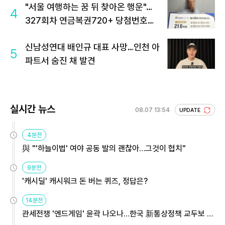
"서울 여행하는 꿈 뒤 찾아온 행운"…
4
327회차 연금복권720+ 당첨번호조
회 주목
신남성연대 배인규 대표 사망…인천 아
5
파트서 숨진 채 발견
실시간 뉴스
08.07 13:54
UPDATE
4분전
與 "'하늘이법' 여야 공동 발의 괜찮아…그것이 협치"
9분전
'캐시딜' 캐시워크 돈 버는 퀴즈, 정답은?
14분전
관세전쟁 '엔드게임' 윤곽 나오나…한국 新통상정책 교두보 활
용해야