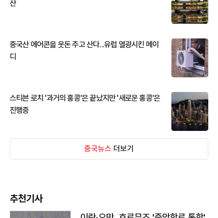
산
중국산 에어콘을 웃돈 주고 산다...유럽 열광시킨 메이
디
스티븐 로치 '과거의 홍콩'은 끝났지만 '새로운 홍콩'은
진행중
중국뉴스
더보기
추천기사
이란·오만, 호르무즈 '중앙항로 통항'