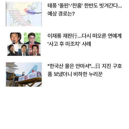
태풍 '돌핀'·'찬홈' 한반도 빗겨간다…
예상 경로는?
이재룡 재판行…다시 떠오른 연예계
'사고 후 미조치' 사례
"한국산 물은 안마셔"…日 지진 구호
품 보냈더니 비하한 누리꾼