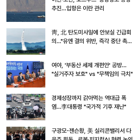
추진…입항은 이란 관리
靑, 北 탄도미사일에 안보실 긴급회
의…"유엔 결의 위반, 즉각 중단 촉
구"
여야, '부동산 세제 개편안' 공방…
"실거주자 보호" vs "무책임의 극치"
경제성장까지 갉아먹는 역대급 폭
염…李대통령 "국가적 기후 재난"
구광모-젠슨황, 美 실리콘밸리서 다
음주 회동…로봇·피지컬AI 협력 논의