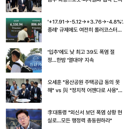
'+17.91→-5.12→+3.76→-4.8%'…'
종레' 규제에도 여전히 롤러코스터
타는 코스피
'입추'에도 낮 최고 39도 폭염 절
정…한밤 '열대야' 지속
오세훈 "용산공원 주택공급 동의 못
해" vs 與 "정치적 어젠다로 사용"
맞불
李대통령 "외신서 보던 폭염 상황 현
실로…모든 행정력 총동원하라"