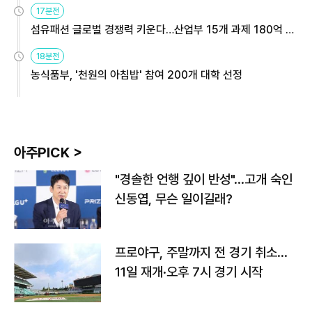
17분전
섬유패션 글로벌 경쟁력 키운다…산업부 15개 과제 180억 지
원
18분전
농식품부, '천원의 아침밥' 참여 200개 대학 선정
아주PICK >
"경솔한 언행 깊이 반성"…고개 숙인
신동엽, 무슨 일이길래?
프로야구, 주말까지 전 경기 취소…
11일 재개·오후 7시 경기 시작