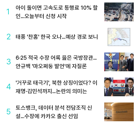
아이 둘이면 고속도로 통행료 10% 할
1
인…오늘부터 신청 시작
2
태풍 '찬홈' 한국 오나…예상 경로 보니
6·25 적국 수장 어록 읊은 국방장관…
3
안규백 '마오쩌둥 발언'에 자질론
'거꾸로 태극기', 북한 상징이었다? 이
4
재명·김민석까지…논란의 의미는
토스뱅크, 데이터 분석 전담조직 신
5
설…수장에 카카오 출신 선임