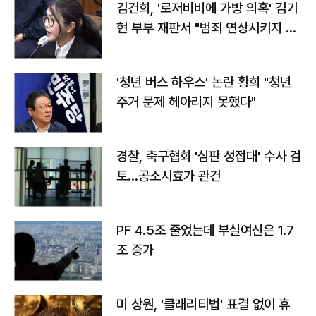
김건희, '로저비비에 가방 의혹' 김기
현 부부 재판서 "범죄 연상시키지 말
라"
'청년 버스 하우스' 논란 황희 "청년
주거 문제 헤아리지 못했다"
경찰, 축구협회 '심판 성접대' 수사 검
토…공소시효가 관건
PF 4.5조 줄었는데 부실여신은 1.7
조 증가
미 상원, '클래리티법' 표결 없이 휴