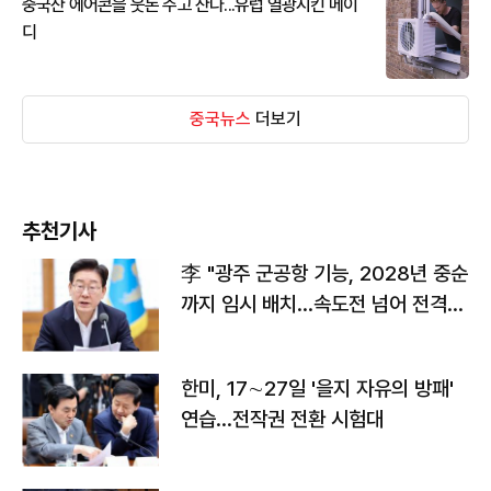
중국산 에어콘을 웃돈 주고 산다...유럽 열광시킨 메이
디
중국뉴스
더보기
추천기사
李 "광주 군공항 기능, 2028년 중순
까지 임시 배치…속도전 넘어 전격
전"
한미, 17∼27일 '을지 자유의 방패'
연습…전작권 전환 시험대