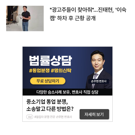
"광고주들이 찾아줘"…진태현, '이숙
캠' 하차 후 근황 공개