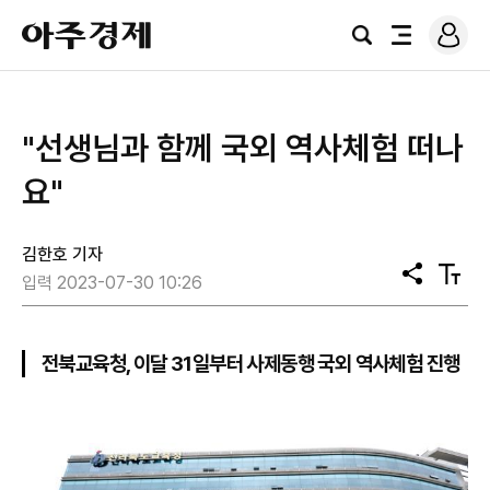
로
아
그
검
전
주
인
색
체
경
메
제
뉴
"선생님과 함께 국외 역사체험 떠나
요"
김한호 기자
공
텍
입력 2023-07-30 10:26
유
스
트
크
기
전북교육청, 이달 31일부터 사제동행 국외 역사체험 진행