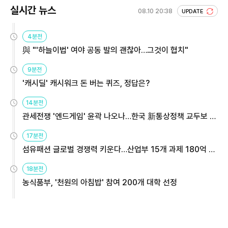
실시간 뉴스
08.10 20:38
UPDATE
4분전
與 "'하늘이법' 여야 공동 발의 괜찮아…그것이 협치"
9분전
'캐시딜' 캐시워크 돈 버는 퀴즈, 정답은?
14분전
관세전쟁 '엔드게임' 윤곽 나오나…한국 新통상정책 교두보 활
용해야
17분전
섬유패션 글로벌 경쟁력 키운다…산업부 15개 과제 180억 지
원
18분전
농식품부, '천원의 아침밥' 참여 200개 대학 선정