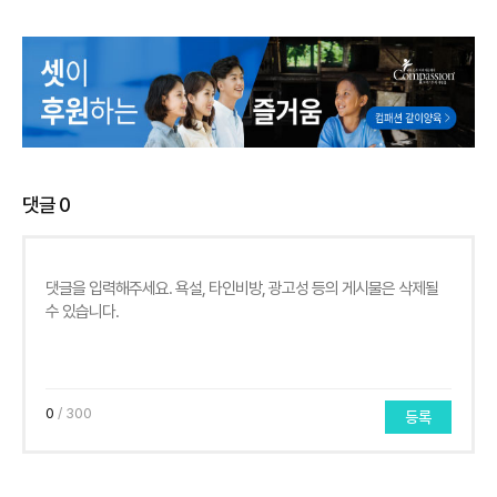
댓글
0
0
/ 300
등록