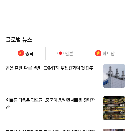
글로벌 뉴스
중국
일본
베트남
같은 출발, 다른 결말...CXMT와 푸젠진화의 첫 단추
희토류 다음은 광모듈…중국이 움켜쥔 새로운 전략자
산