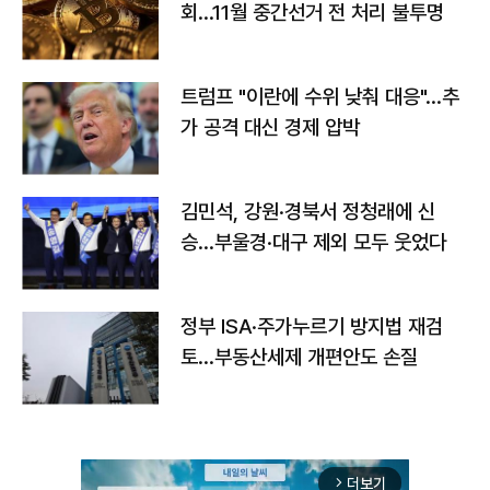
회…11월 중간선거 전 처리 불투명
트럼프 "이란에 수위 낮춰 대응"…추
가 공격 대신 경제 압박
김민석, 강원·경북서 정청래에 신
승…부울경·대구 제외 모두 웃었다
정부 ISA·주가누르기 방지법 재검
토…부동산세제 개편안도 손질
더보기
arrow_forward_ios