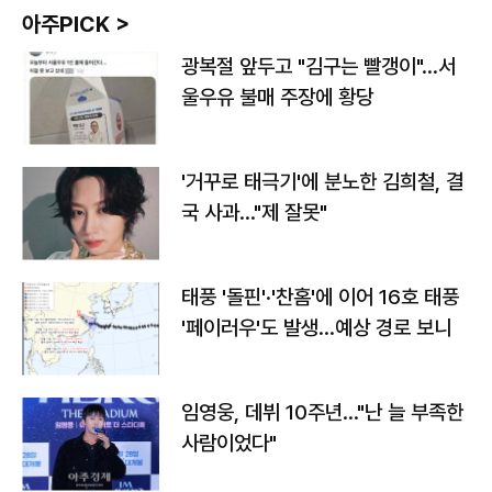
아주PICK >
광복절 앞두고 "김구는 빨갱이"…서
울우유 불매 주장에 황당
'거꾸로 태극기'에 분노한 김희철, 결
국 사과…"제 잘못"
태풍 '돌핀'·'찬홈'에 이어 16호 태풍
'페이러우'도 발생…예상 경로 보니
임영웅, 데뷔 10주년…"난 늘 부족한
사람이었다"