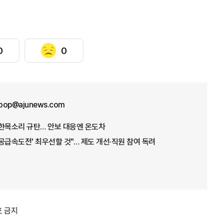
0
0
oop@ajunews.com
 한목소리 규탄… 안보 대응엔 온도차
'공급속도전' 최우선할 것"… 제도 개선·직원 참여 독려
포 금지