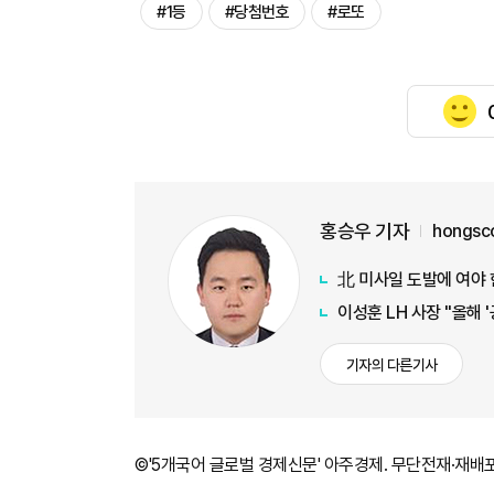
#1등
#당첨번호
#로또
홍승우 기자
hongsc
北 미사일 도발에 여야
이성훈 LH 사장 "올해 
기자의 다른기사
©'5개국어 글로벌 경제신문' 아주경제. 무단전재·재배