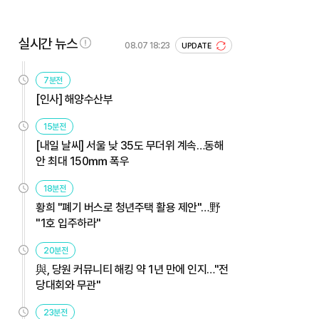
실시간 뉴스
08.07 18:23
UPDATE
7분전
[인사] 해양수산부
15분전
[내일 날씨] 서울 낮 35도 무더위 계속…동해
안 최대 150㎜ 폭우
18분전
황희 "폐기 버스로 청년주택 활용 제안"…野
"1호 입주하라"
20분전
與, 당원 커뮤니티 해킹 약 1년 만에 인지…"전
당대회와 무관"
23분전