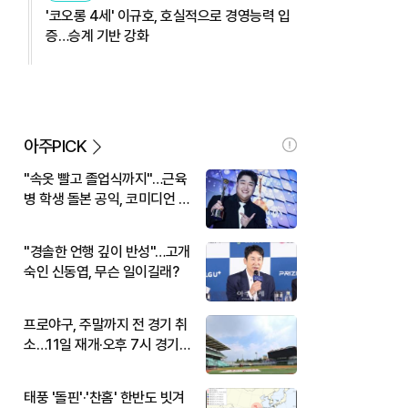
'코오롱 4세' 이규호, 호실적으로 경영능력 입
증…승계 기반 강화
아주PICK
"속옷 빨고 졸업식까지"…근육
병 학생 돌본 공익, 코미디언 김
규원이었다
"경솔한 언행 깊이 반성"…고개
숙인 신동엽, 무슨 일이길래?
프로야구, 주말까지 전 경기 취
소…11일 재개·오후 7시 경기
시작
태풍 '돌핀'·'찬홈' 한반도 빗겨