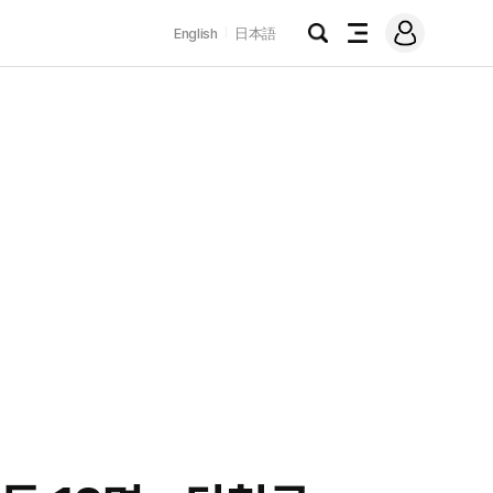
로
English
日本語
그
검
전
인
색
체
메
뉴