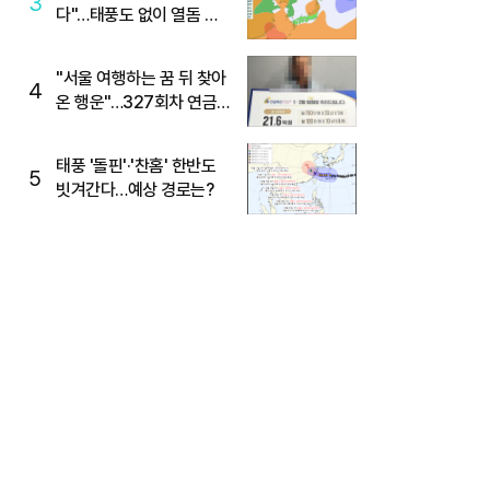
3
다"…태풍도 없이 열돔 박
살 낸 '이것'
"서울 여행하는 꿈 뒤 찾아
4
온 행운"…327회차 연금
복권720+ 당첨번호조회
주목
태풍 '돌핀'·'찬홈' 한반도
5
빗겨간다…예상 경로는?