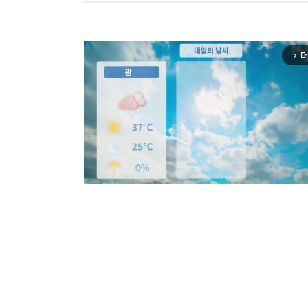
더
arrow_forward_ios
Mut