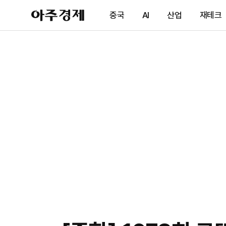
아
중국
AI
산업
재테크
주
경
제