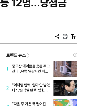
38' 1등 12명…당첨금
공
프
텍
유
린
스
트
트
크
기
트렌드 뉴스
중국산 에어콘을 웃돈 주고
1
산다...유럽 열광시킨 메이
디
"이재명 탄핵, 얼마 안 남았
2
다"...'윤석열 탄핵' 맞힌 무
당, '성지글' 등장
"다음 주 기온 뚝 떨어진