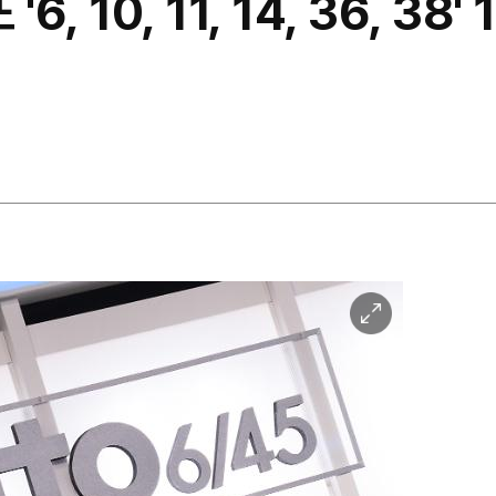
'6, 10, 11, 14, 36, 
이
미
지
확
대