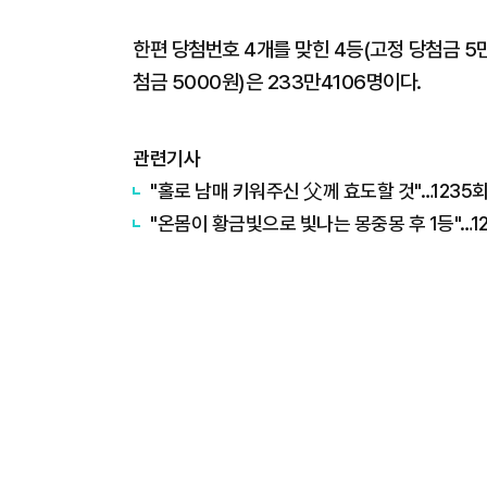
한편 당첨번호 4개를 맞힌 4등(고정 당첨금 5만
첨금 5000원)은 233만4106명이다.
관련기사
"홀로 남매 키워주신 父께 효도할 것"…123
"온몸이 황금빛으로 빛나는 몽중몽 후 1등"…