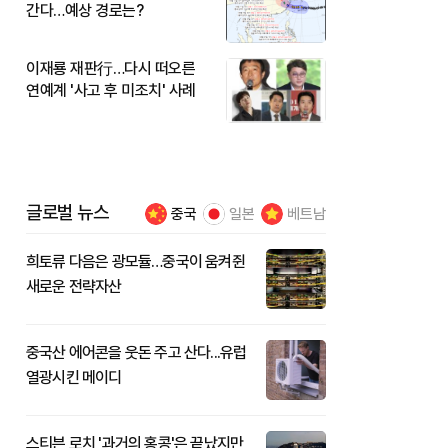
간다…예상 경로는?
이재룡 재판行…다시 떠오른
연예계 '사고 후 미조치' 사례
글로벌 뉴스
중국
일본
베트남
희토류 다음은 광모듈…중국이 움켜쥔
새로운 전략자산
중국산 에어콘을 웃돈 주고 산다...유럽
열광시킨 메이디
스티븐 로치 '과거의 홍콩'은 끝났지만