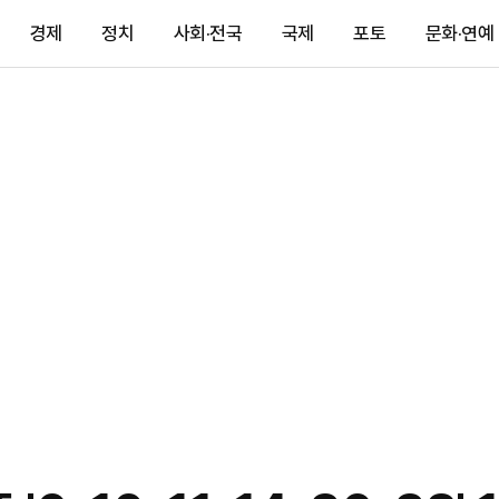
경제
정치
사회·전국
국제
포토
문화·연예