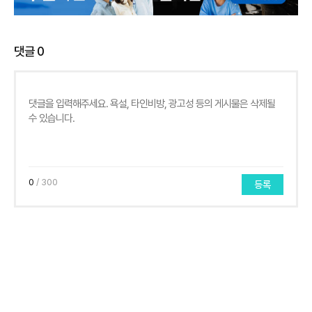
댓글
0
0
/ 300
등록