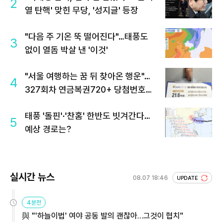
2
열 탄핵' 맞힌 무당, '성지글' 등장
"다음 주 기온 뚝 떨어진다"…태풍도
3
없이 열돔 박살 낸 '이것'
"서울 여행하는 꿈 뒤 찾아온 행운"…
4
327회차 연금복권720+ 당첨번호조
회 주목
태풍 '돌핀'·'찬홈' 한반도 빗겨간다…
5
예상 경로는?
실시간 뉴스
08.07 18:46
UPDATE
4분전
與 "'하늘이법' 여야 공동 발의 괜찮아…그것이 협치"