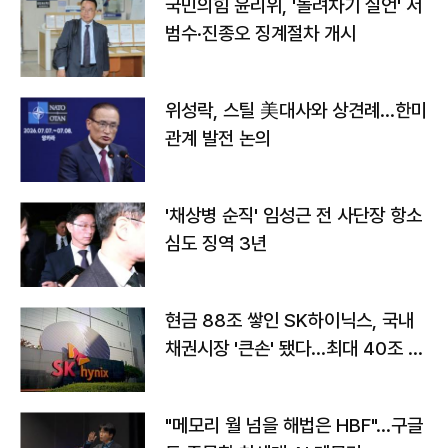
국민의힘 윤리위, '돌려차기 실언' 서
범수·진종오 징계절차 개시
위성락, 스틸 美대사와 상견례…한미
관계 발전 논의
'채상병 순직' 임성근 전 사단장 항소
심도 징역 3년
현금 88조 쌓인 SK하이닉스, 국내
채권시장 '큰손' 됐다…최대 40조 투
자
"메모리 월 넘을 해법은 HBF"…구글