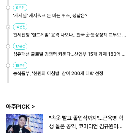
9분전
'캐시딜' 캐시워크 돈 버는 퀴즈, 정답은?
14분전
관세전쟁 '엔드게임' 윤곽 나오나…한국 新통상정책 교두보 활
용해야
17분전
섬유패션 글로벌 경쟁력 키운다…산업부 15개 과제 180억 지
원
18분전
농식품부, '천원의 아침밥' 참여 200개 대학 선정
아주PICK >
"속옷 빨고 졸업식까지"…근육병 학
생 돌본 공익, 코미디언 김규원이었