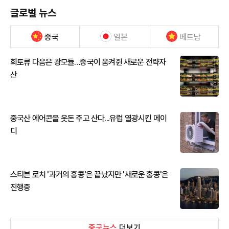
글로벌 뉴스
중국
일본
베트남
희토류 다음은 광모듈…중국이 움켜쥔 새로운 전략자
산
중국산 에어콘을 웃돈 주고 산다...유럽 열광시킨 메이
디
스티븐 로치 '과거의 홍콩'은 끝났지만 '새로운 홍콩'은
진행중
중국뉴스
더보기