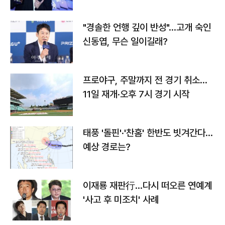
다
"경솔한 언행 깊이 반성"…고개 숙인
신동엽, 무슨 일이길래?
프로야구, 주말까지 전 경기 취소…
11일 재개·오후 7시 경기 시작
태풍 '돌핀'·'찬홈' 한반도 빗겨간다…
예상 경로는?
이재룡 재판行…다시 떠오른 연예계
'사고 후 미조치' 사례