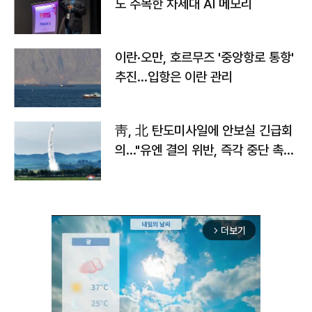
도 주목한 차세대 AI 메모리
이란·오만, 호르무즈 '중앙항로 통항'
추진…입항은 이란 관리
靑, 北 탄도미사일에 안보실 긴급회
의…"유엔 결의 위반, 즉각 중단 촉
구"
더보기
arrow_forward_ios