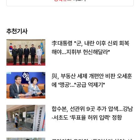
추천기사
李대통령 "군, 내란 이후 신뢰 회복
해야…지휘부 헌신해달라"
與, 부동산 세제 개편안 비판 오세훈
에 '맹공'…"공급 억제기"
합수본, 선관위 9곳 추가 압색…강남
·서초도 '투표율 허위 입력' 정황