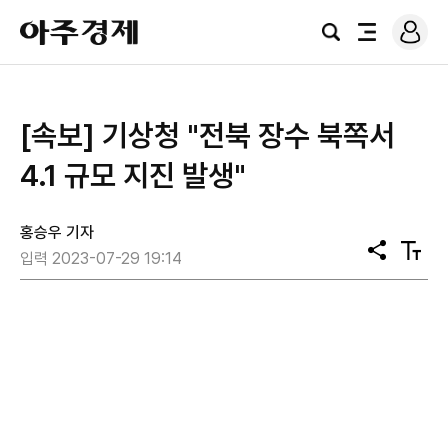
로
아
그
검
전
주
인
색
체
경
메
제
뉴
[속보] ​기상청 "전북 장수 북쪽서
4.1 규모 지진 발생"
홍승우 기자
공
텍
입력 2023-07-29 19:14
유
스
트
크
기