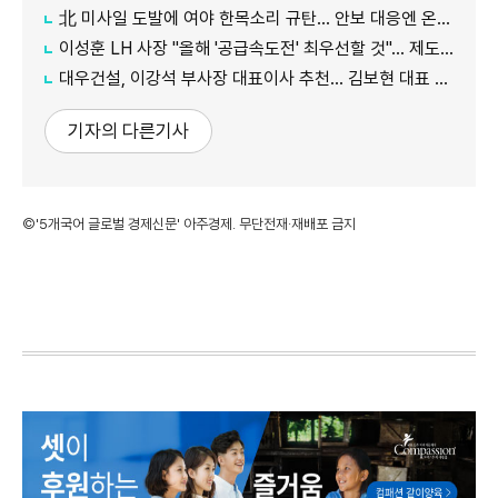
北 미사일 도발에 여야 한목소리 규탄… 안보 대응엔 온도차
이성훈 LH 사장 "올해 '공급속도전' 최우선할 것"… 제도 개선·직원 참여 독려
대우건설, 이강석 부사장 대표이사 추천… 김보현 대표 용퇴
기자의 다른기사
©'5개국어 글로벌 경제신문' 아주경제. 무단전재·재배포 금지