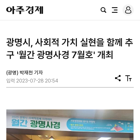
로
아
그
검
전
주
인
색
체
경
메
제
뉴
광명시, 사회적 가치 실현을 함께 추
구 '월간 광명사경 7월호' 개최
(광명) 박재천 기자
공
텍
입력 2023-07-28 20:54
유
스
트
크
기