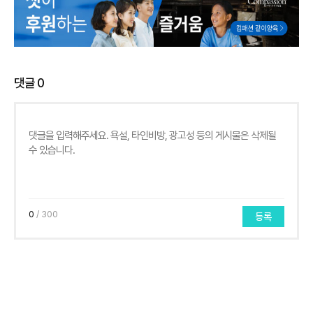
댓글
0
0
/ 300
등록