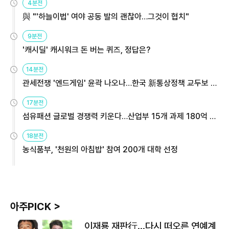
4분전
與 "'하늘이법' 여야 공동 발의 괜찮아…그것이 협치"
9분전
'캐시딜' 캐시워크 돈 버는 퀴즈, 정답은?
14분전
관세전쟁 '엔드게임' 윤곽 나오나…한국 新통상정책 교두보 활
용해야
17분전
섬유패션 글로벌 경쟁력 키운다…산업부 15개 과제 180억 지
원
18분전
농식품부, '천원의 아침밥' 참여 200개 대학 선정
아주PICK >
이재룡 재판行…다시 떠오른 연예계