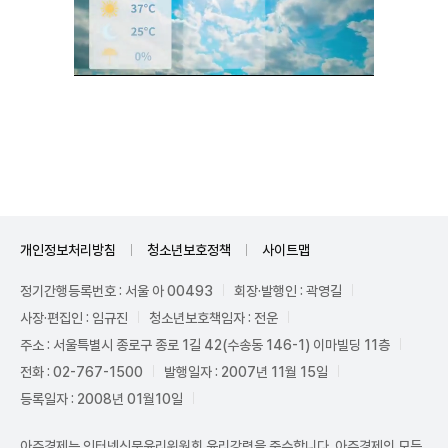
Unmute
개인정보처리방침
청소년보호정책
사이트맵
정기간행등록번호 : 서울 아 00493
회장·발행인 : 곽영길
사장·편집인 : 임규진
청소년보호책임자 : 전운
주소 : 서울특별시 종로구 종로 1길 42(수송동 146-1) 이마빌딩 11층
전화 : 02-767-1500
발행일자 : 2007년 11월 15일
등록일자 : 2008년 01월10일
아주경제는 인터넷신문윤리위원회 윤리강령을 준수합니다. 아주경제의 모든