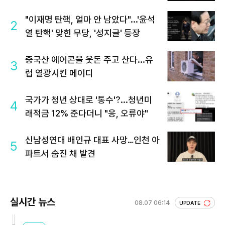
"이재명 탄핵, 얼마 안 남았다"...'윤석
2
열 탄핵' 맞힌 무당, '성지글' 등장
중국산 에어콘을 웃돈 주고 산다...유
3
럽 열광시킨 메이디
국가가 청년 상대로 '통수'?...청년미
4
래적금 12% 준다더니 "응, 오류야"
신남성연대 배인규 대표 사망…인천 아
5
파트서 숨진 채 발견
실시간 뉴스
08.07 06:14
UPDATE