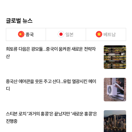
글로벌 뉴스
중국
일본
베트남
희토류 다음은 광모듈…중국이 움켜쥔 새로운 전략자
산
중국산 에어콘을 웃돈 주고 산다...유럽 열광시킨 메이
디
스티븐 로치 '과거의 홍콩'은 끝났지만 '새로운 홍콩'은
진행중