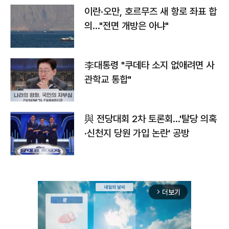
이란·오만, 호르무즈 새 항로 좌표 합
의…"전면 개방은 아냐"
李대통령 "쿠데타 소지 없애려면 사
관학교 통합"
與 전당대회 2차 토론회…'탈당 의혹
·신천지 당원 가입 논란' 공방
더보기
arrow_forward_ios