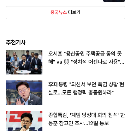
중국뉴스
더보기
추천기사
오세훈 "용산공원 주택공급 동의 못
해" vs 與 "정치적 어젠다로 사용"
맞불
李대통령 "외신서 보던 폭염 상황 현
실로…모든 행정력 총동원하라"
종합특검, '계엄 당정대 회의 참석' 한
동훈 참고인 조사...12일 통보