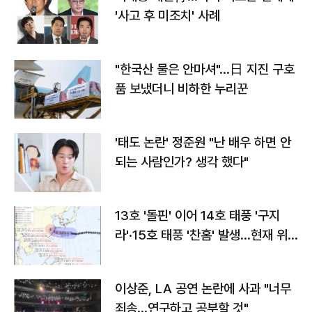
'사고 후 미조치' 사례
"한국산 물은 안마셔"…日 지진 구호
품 보냈더니 비하한 누리꾼
'태도 논란' 정준원 "난 배우 하면 안
되는 사람인가? 생각 했다"
13호 '돌핀' 이어 14호 태풍 '구지
라'·15호 태풍 '찬홈' 발생…현재 위
치와 이동경로는?
이상준, LA 공연 논란에 사과 "너무
죄송…연구하고 공부할 것"