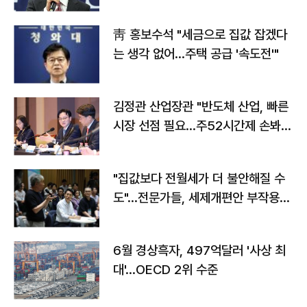
靑 홍보수석 "세금으로 집값 잡겠다
는 생각 없어…주택 공급 '속도전'"
김정관 산업장관 "반도체 산업, 빠른
시장 선점 필요…주52시간제 손봐
야"
"집값보다 전월세가 더 불안해질 수
도"…전문가들, 세제개편안 부작용
우려
6월 경상흑자, 497억달러 '사상 최
대'…OECD 2위 수준