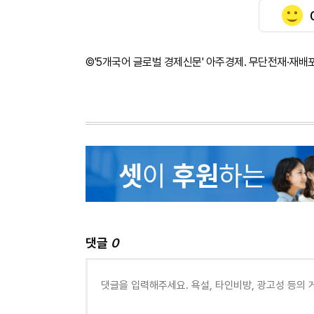
©'5개국어 글로벌 경제신문' 아주경제. 무단전재·재배
댓글
0