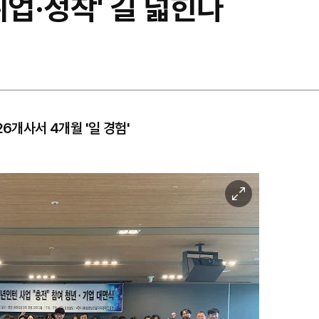
취업·정착' 길 넓힌다
6개사서 4개월 '일 경험'
이
미
지
확
대