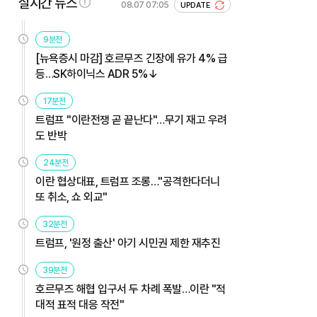
실시간 뉴스
08.07 07:05
UPDATE
9분전
[뉴욕증시 마감] 호르무즈 긴장에 유가 4% 급
등…SK하이닉스 ADR 5%↓
17분전
트럼프 "이란전쟁 곧 끝난다"…무기 재고 우려
도 반박
24분전
이란 협상대표, 트럼프 조롱…"공격한다더니
또 취소, 쇼 외교"
32분전
트럼프, '원정 출산' 아기 시민권 제한 재추진
39분전
호르무즈 해협 입구서 두 차례 폭발…이란 "적
대적 표적 대응 작전"