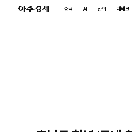
아
중국
AI
산업
재테크
주
경
제