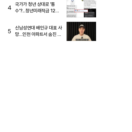
국가가 청년 상대로 '통
4
수'?...청년미래적금 12%
준다더니 "응, 오류야"
신남성연대 배인규 대표 사
5
망…인천 아파트서 숨진 채
발견