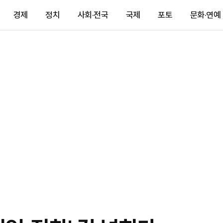
경제
정치
사회·전국
국제
포토
문화·연예