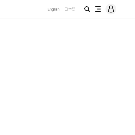
로
English
日本語
그
검
전
인
색
체
메
뉴