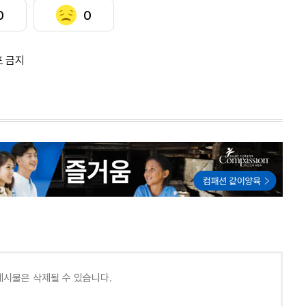
0
0
포 금지