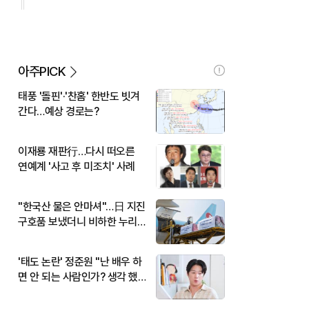
아주PICK
태풍 '돌핀'·'찬홈' 한반도 빗겨
간다…예상 경로는?
이재룡 재판行…다시 떠오른
연예계 '사고 후 미조치' 사례
"한국산 물은 안마셔"…日 지진
구호품 보냈더니 비하한 누리
꾼
'태도 논란' 정준원 "난 배우 하
면 안 되는 사람인가? 생각 했
다"