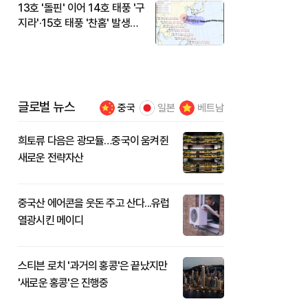
13호 '돌핀' 이어 14호 태풍 '구
지라'·15호 태풍 '찬홈' 발생…
현재 위치와 이동경로는?
글로벌 뉴스
중국
일본
베트남
희토류 다음은 광모듈…중국이 움켜쥔
새로운 전략자산
중국산 에어콘을 웃돈 주고 산다...유럽
열광시킨 메이디
스티븐 로치 '과거의 홍콩'은 끝났지만
'새로운 홍콩'은 진행중