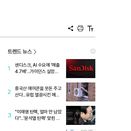
공
프
텍
유
린
스
트
트
크
기
트렌드 뉴스
샌디스크, AI 수요에 '매출
1
4.7배'…가이던스 실망에
'주가는 하락'
중국산 에어콘을 웃돈 주고
2
산다...유럽 열광시킨 메이
디
"이재명 탄핵, 얼마 안 남았
3
다"...'윤석열 탄핵' 맞힌 무
당, '성지글' 등장