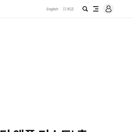
로
English
日本語
그
검
전
인
색
체
메
뉴