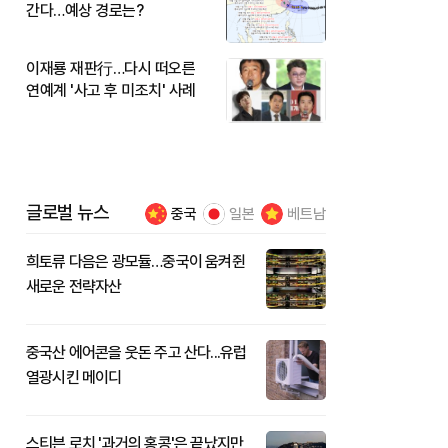
간다…예상 경로는?
이재룡 재판行…다시 떠오른
연예계 '사고 후 미조치' 사례
글로벌 뉴스
중국
일본
베트남
희토류 다음은 광모듈…중국이 움켜쥔
새로운 전략자산
중국산 에어콘을 웃돈 주고 산다...유럽
열광시킨 메이디
스티븐 로치 '과거의 홍콩'은 끝났지만