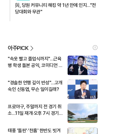
與, 당원 커뮤니티 해킹 약 1년 만에 인지…"전
당대회와 무관"
아주PICK
"속옷 빨고 졸업식까지"…근육
병 학생 돌본 공익, 코미디언 김
규원이었다
"경솔한 언행 깊이 반성"…고개
숙인 신동엽, 무슨 일이길래?
프로야구, 주말까지 전 경기 취
소…11일 재개·오후 7시 경기
시작
태풍 '돌핀'·'찬홈' 한반도 빗겨