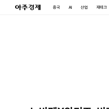
아
중국
AI
산업
재테크
주
경
제