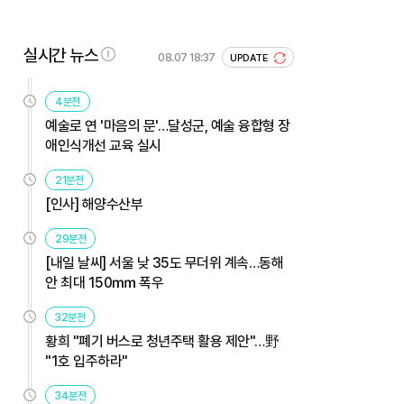
실시간 뉴스
08.07 18:37
UPDATE
4분전
예술로 연 '마음의 문'…달성군, 예술 융합형 장
애인식개선 교육 실시
21분전
[인사] 해양수산부
29분전
[내일 날씨] 서울 낮 35도 무더위 계속…동해
안 최대 150㎜ 폭우
32분전
황희 "폐기 버스로 청년주택 활용 제안"…野
"1호 입주하라"
34분전