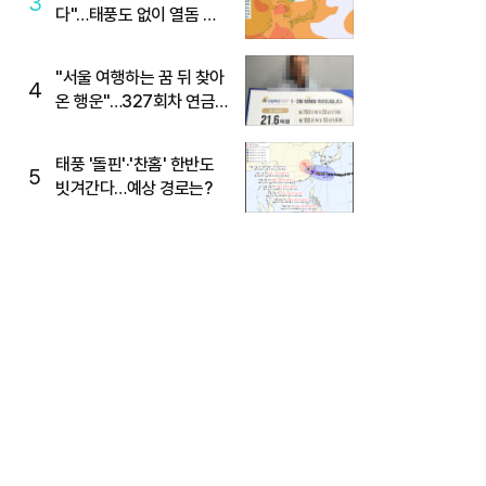
3
다"…태풍도 없이 열돔 박
살 낸 '이것'
"서울 여행하는 꿈 뒤 찾아
4
온 행운"…327회차 연금
복권720+ 당첨번호조회
주목
태풍 '돌핀'·'찬홈' 한반도
5
빗겨간다…예상 경로는?