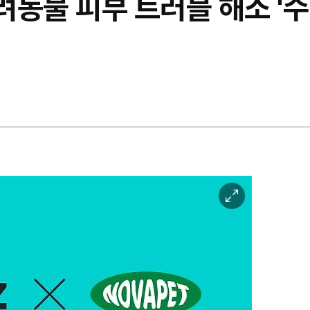
동물 피부 트러블 해소 '수
이
미
지
확
대