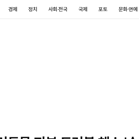
경제
정치
사회·전국
국제
포토
문화·연예