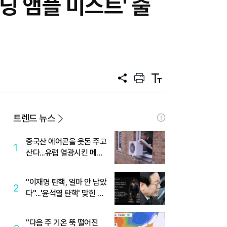
딩 앰플 미스트' 출
공
프
텍
유
린
스
트
트
크
기
트렌드 뉴스
중국산 에어콘을 웃돈 주고
1
산다...유럽 열광시킨 메이
디
"이재명 탄핵, 얼마 안 남았
2
다"...'윤석열 탄핵' 맞힌 무
당, '성지글' 등장
"다음 주 기온 뚝 떨어진