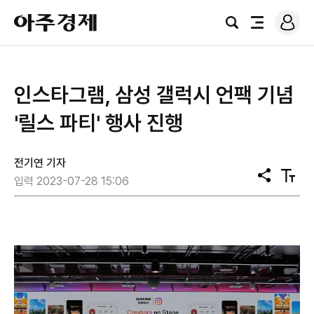
로
아
그
검
전
주
인
색
체
경
메
제
뉴
인스타그램, 삼성 갤럭시 언팩 기념
'릴스 파티' 행사 진행
전기연 기자
공
텍
입력 2023-07-28 15:06
유
스
트
크
기