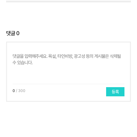
댓글
0
0
/ 300
등록