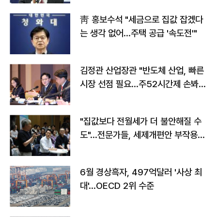
靑 홍보수석 "세금으로 집값 잡겠다
는 생각 없어…주택 공급 '속도전'"
김정관 산업장관 "반도체 산업, 빠른
시장 선점 필요…주52시간제 손봐
야"
"집값보다 전월세가 더 불안해질 수
도"…전문가들, 세제개편안 부작용
우려
6월 경상흑자, 497억달러 '사상 최
대'…OECD 2위 수준