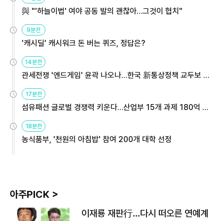
與 "'하늘이법' 여야 공동 발의 괜찮아…그것이 협치"
9분전
'캐시딜' 캐시워크 돈 버는 퀴즈, 정답은?
14분전
관세전쟁 '엔드게임' 윤곽 나오나…한국 新통상정책 교두보 활
용해야
17분전
섬유패션 글로벌 경쟁력 키운다…산업부 15개 과제 180억 지
원
18분전
농식품부, '천원의 아침밥' 참여 200개 대학 선정
아주PICK >
이재룡 재판行…다시 떠오른 연예계