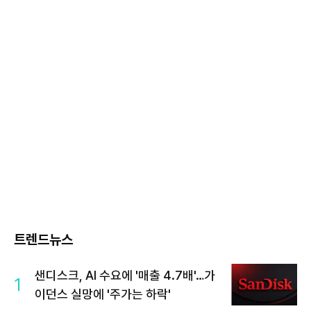
트렌드뉴스
샌디스크, AI 수요에 '매출 4.7배'…가
1
이던스 실망에 '주가는 하락'