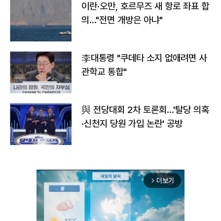
이란·오만, 호르무즈 새 항로 좌표 합
의…"전면 개방은 아냐"
李대통령 "쿠데타 소지 없애려면 사
관학교 통합"
與 전당대회 2차 토론회…'탈당 의혹
·신천지 당원 가입 논란' 공방
더보기
arrow_forward_ios