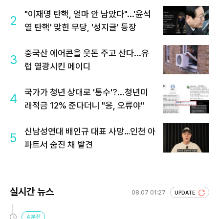
"이재명 탄핵, 얼마 안 남았다"...'윤석
2
열 탄핵' 맞힌 무당, '성지글' 등장
중국산 에어콘을 웃돈 주고 산다...유
3
럽 열광시킨 메이디
국가가 청년 상대로 '통수'?...청년미
4
래적금 12% 준다더니 "응, 오류야"
신남성연대 배인규 대표 사망…인천 아
5
파트서 숨진 채 발견
실시간 뉴스
08.07 01:27
UPDATE
4분전