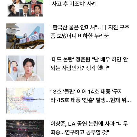
'사고 후 미조치' 사례
"한국산 물은 안마셔"…日 지진 구호
품 보냈더니 비하한 누리꾼
'태도 논란' 정준원 "난 배우 하면 안
되는 사람인가? 생각 했다"
13호 '돌핀' 이어 14호 태풍 '구지
라'·15호 태풍 '찬홈' 발생…현재 위
치와 이동경로는?
이상준, LA 공연 논란에 사과 "너무
죄송…연구하고 공부할 것"