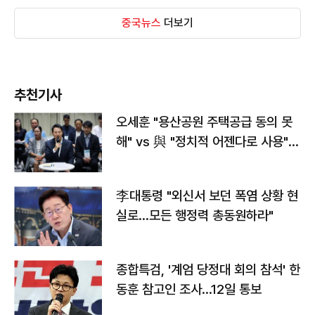
중국뉴스
더보기
추천기사
오세훈 "용산공원 주택공급 동의 못
해" vs 與 "정치적 어젠다로 사용"
맞불
李대통령 "외신서 보던 폭염 상황 현
실로…모든 행정력 총동원하라"
종합특검, '계엄 당정대 회의 참석' 한
동훈 참고인 조사...12일 통보