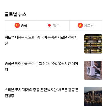
글로벌 뉴스
중국
일본
베트남
희토류 다음은 광모듈…중국이 움켜쥔 새로운 전략자
산
중국산 에어콘을 웃돈 주고 산다...유럽 열광시킨 메이
디
스티븐 로치 '과거의 홍콩'은 끝났지만 '새로운 홍콩'은
진행중