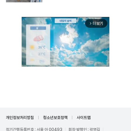
더보기
arrow_forward_ios
Unmute
개인정보처리방침
청소년보호정책
사이트맵
정기간행등록번호 : 서울 아 00493
회장·발행인 : 곽영길