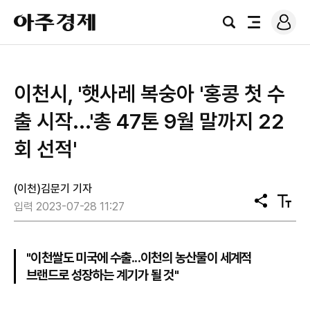
로
아
그
검
전
주
인
색
체
경
메
제
뉴
이천시, '햇사레 복숭아 '홍콩 첫 수
출 시작...'총 47톤 9월 말까지 22
회 선적'
(이천)김문기 기자
공
텍
입력 2023-07-28 11:27
유
스
트
크
기
"이천쌀도 미국에 수출...이천의 농산물이 세계적
브랜드로 성장하는 계기가 될 것"