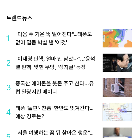
트렌드뉴스
"다음 주 기온 뚝 떨어진다"…태풍도
1
없이 열돔 박살 낸 '이것'
"이재명 탄핵, 얼마 안 남았다"...'윤석
2
열 탄핵' 맞힌 무당, '성지글' 등장
중국산 에어콘을 웃돈 주고 산다...유
3
럽 열광시킨 메이디
태풍 '돌핀'·'찬홈' 한반도 빗겨간다…
4
예상 경로는?
"서울 여행하는 꿈 뒤 찾아온 행운"…
5