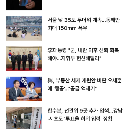
서울 낮 35도 무더위 계속…동해안
최대 150㎜ 폭우
李대통령 "군, 내란 이후 신뢰 회복
해야…지휘부 헌신해달라"
與, 부동산 세제 개편안 비판 오세훈
에 '맹공'…"공급 억제기"
합수본, 선관위 9곳 추가 압색…강남
·서초도 '투표율 허위 입력' 정황