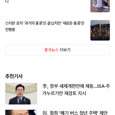
디
스티븐 로치 '과거의 홍콩'은 끝났지만 '새로운 홍콩'은
진행중
중국뉴스
더보기
추천기사
李, 정부 세제개편안에 제동…ISA·주
가누르기안 재검토 지시
與, 황희 '폐기 버스 청년 주택' 제안