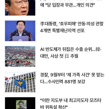
에 "당 입장과 무관…개인 의견"
李대통령, '호우피해' 안동·의성 관할
4개면 특별재난지역 선포
AI 반도체가 뒤집은 수출 순위…韓·
대만, 사상 첫 日 추월
경찰, 9월부터 '제 가족 사건' 못 맡는
다…수사인력 881명 보강
"이란 지도부 내 최고지도자 모즈타
바 위독설 확산"