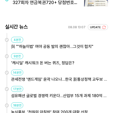
327회차 연금복권720+ 당첨번호조
회 주목
실시간 뉴스
08.08 13:07
UPDATE
4분전
與 "'하늘이법' 여야 공동 발의 괜찮아…그것이 협치"
9분전
'캐시딜' 캐시워크 돈 버는 퀴즈, 정답은?
14분전
관세전쟁 '엔드게임' 윤곽 나오나…한국 新통상정책 교두보 활
용해야
17분전
섬유패션 글로벌 경쟁력 키운다…산업부 15개 과제 180억 지
원
18분전
농식품부, '천원의 아침밥' 참여 200개 대학 선정