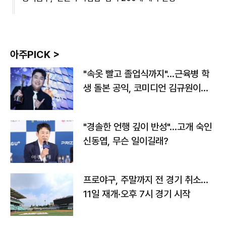
아주PICK >
"속옷 빨고 졸업식까지"…근육병 학
생 돌본 공익, 코미디언 김규원이었
다
"경솔한 언행 깊이 반성"…고개 숙인
신동엽, 무슨 일이길래?
프로야구, 주말까지 전 경기 취소…
11일 재개·오후 7시 경기 시작