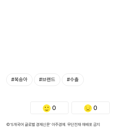
#복숭아
#브랜드
#수출
0
0
©'5개국어 글로벌 경제신문' 아주경제. 무단전재·재배포 금지