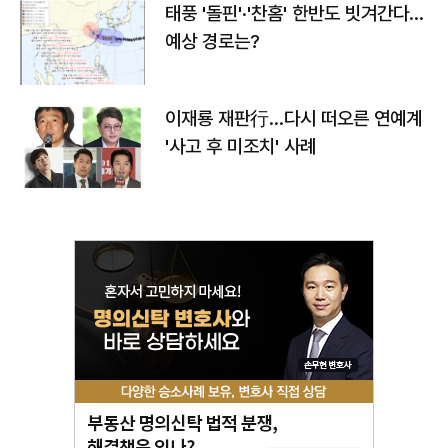
태풍 '돌핀'·'찬홈' 한반도 빗겨간다…
예상 경로는?
이재룡 재판行…다시 떠오른 연예계
'사고 후 미조치' 사례