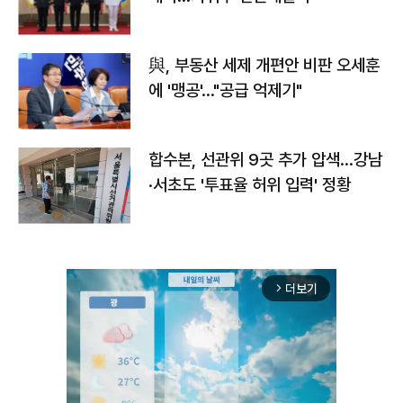
與, 부동산 세제 개편안 비판 오세훈
에 '맹공'…"공급 억제기"
합수본, 선관위 9곳 추가 압색…강남
·서초도 '투표율 허위 입력' 정황
더보기
arrow_forward_ios