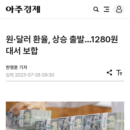
로
아
그
검
전
주
인
색
체
경
메
제
뉴
원·달러 환율, 상승 출발…1280원
대서 보합
한영훈 기자
공
텍
입력 2023-07-28 09:30
유
스
트
크
기