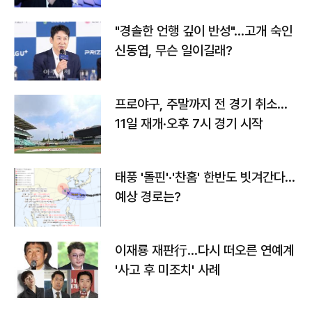
"경솔한 언행 깊이 반성"…고개 숙인
신동엽, 무슨 일이길래?
프로야구, 주말까지 전 경기 취소…
11일 재개·오후 7시 경기 시작
태풍 '돌핀'·'찬홈' 한반도 빗겨간다…
예상 경로는?
이재룡 재판行…다시 떠오른 연예계
'사고 후 미조치' 사례