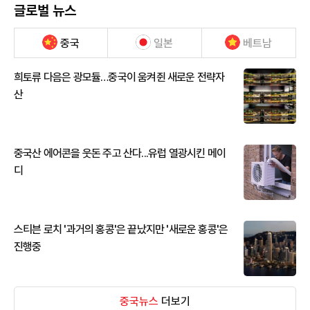
글로벌 뉴스
중국
일본
베트남
희토류 다음은 광모듈…중국이 움켜쥔 새로운 전략자
산
중국산 에어콘을 웃돈 주고 산다...유럽 열광시킨 메이
디
스티븐 로치 '과거의 홍콩'은 끝났지만 '새로운 홍콩'은
진행중
중국뉴스
더보기