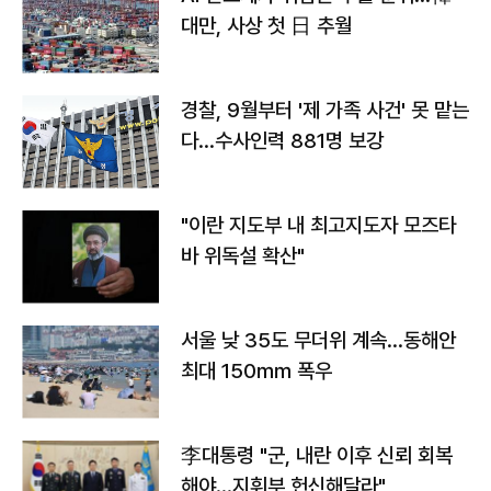
대만, 사상 첫 日 추월
경찰, 9월부터 '제 가족 사건' 못 맡는
다…수사인력 881명 보강
"이란 지도부 내 최고지도자 모즈타
바 위독설 확산"
서울 낮 35도 무더위 계속…동해안
최대 150㎜ 폭우
李대통령 "군, 내란 이후 신뢰 회복
해야…지휘부 헌신해달라"