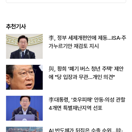
추천기사
李, 정부 세제개편안에 제동…ISA·주
가누르기안 재검토 지시
與, 황희 '폐기 버스 청년 주택' 제안
에 "당 입장과 무관…개인 의견"
李대통령, '호우피해' 안동·의성 관할
4개면 특별재난지역 선포
AI 반도체가 뒤집은 수출 순위…韓·