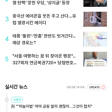
열 탄핵' 맞힌 무당, '성지글' 등장
중국산 에어콘을 웃돈 주고 산다...유
3
럽 열광시킨 메이디
태풍 '돌핀'·'찬홈' 한반도 빗겨간다…
4
예상 경로는?
"서울 여행하는 꿈 뒤 찾아온 행운"…
5
327회차 연금복권720+ 당첨번호조
회 주목
실시간 뉴스
08.08 14:04
UPDATE
4분전
與 "'하늘이법' 여야 공동 발의 괜찮아…그것이 협치"