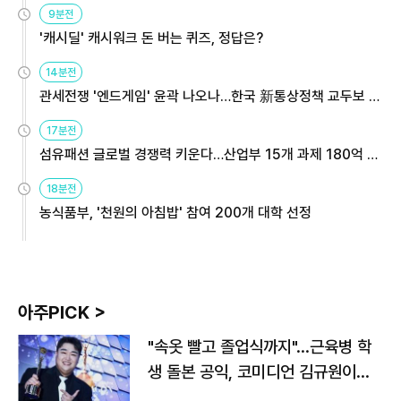
9분전
'캐시딜' 캐시워크 돈 버는 퀴즈, 정답은?
14분전
관세전쟁 '엔드게임' 윤곽 나오나…한국 新통상정책 교두보 활
용해야
17분전
섬유패션 글로벌 경쟁력 키운다…산업부 15개 과제 180억 지
원
18분전
농식품부, '천원의 아침밥' 참여 200개 대학 선정
아주PICK >
"속옷 빨고 졸업식까지"…근육병 학
생 돌본 공익, 코미디언 김규원이었
다