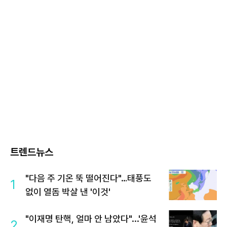
트렌드뉴스
"다음 주 기온 뚝 떨어진다"…태풍도
1
없이 열돔 박살 낸 '이것'
"이재명 탄핵, 얼마 안 남았다"...'윤석
2