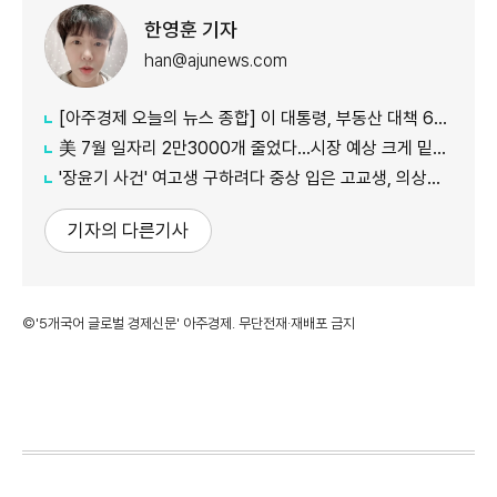
한영훈 기자
han@ajunews.com
[아주경제 오늘의 뉴스 종합] 이 대통령, 부동산 대책 6시간 점검…"기존 방식 벗어나 과감히 실행" 外
美 7월 일자리 2만3000개 줄었다…시장 예상 크게 밑돈 '고용 쇼크'
'장윤기 사건' 여고생 구하려다 중상 입은 고교생, 의상자 인정
기자의 다른기사
©'5개국어 글로벌 경제신문' 아주경제. 무단전재·재배포 금지