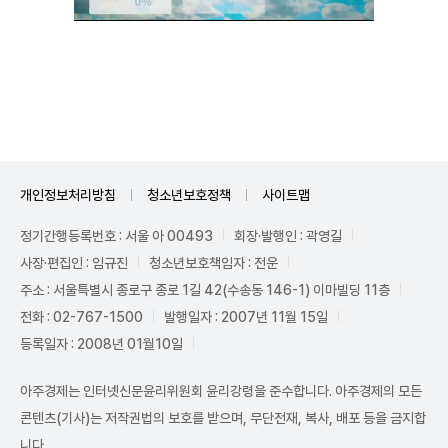
Unmute
개인정보처리방침
청소년보호정책
사이트맵
정기간행등록번호 : 서울 아 00493
회장·발행인 : 곽영길
사장·편집인 : 임규진
청소년보호책임자 : 전운
주소 : 서울특별시 종로구 종로 1길 42(수송동 146-1) 이마빌딩 11층
전화 : 02-767-1500
발행일자 : 2007년 11월 15일
등록일자 : 2008년 01월10일
아주경제는 인터넷신문윤리위원회 윤리강령을 준수합니다. 아주경제의 모든
콘텐츠(기사)는 저작권법의 보호를 받으며, 무단전재, 복사, 배포 등을 금지합
니다.