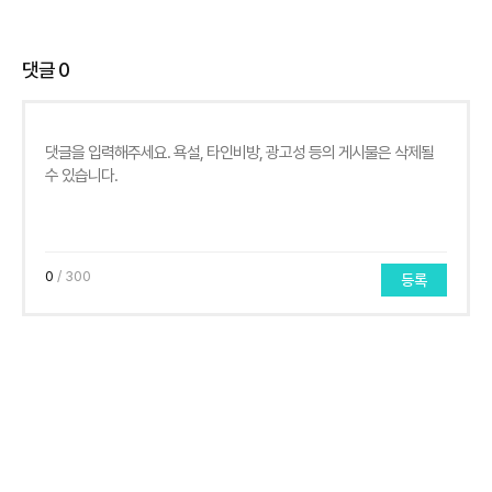
댓글
0
0
/ 300
등록