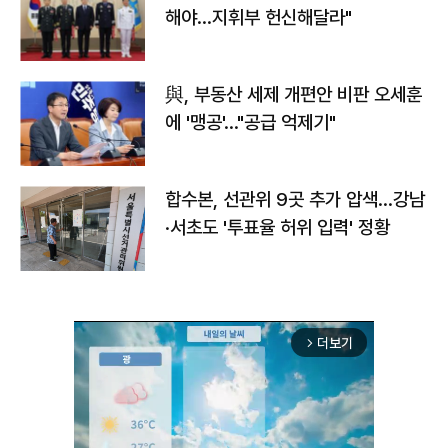
해야…지휘부 헌신해달라"
與, 부동산 세제 개편안 비판 오세훈
에 '맹공'…"공급 억제기"
합수본, 선관위 9곳 추가 압색…강남
·서초도 '투표율 허위 입력' 정황
더보기
arrow_forward_ios