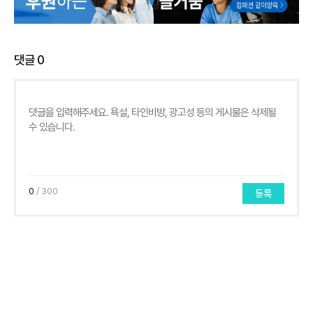
댓글
0
0
/ 300
등록