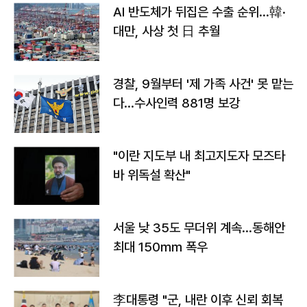
AI 반도체가 뒤집은 수출 순위…韓·
대만, 사상 첫 日 추월
경찰, 9월부터 '제 가족 사건' 못 맡는
다…수사인력 881명 보강
"이란 지도부 내 최고지도자 모즈타
바 위독설 확산"
서울 낮 35도 무더위 계속…동해안
최대 150㎜ 폭우
李대통령 "군, 내란 이후 신뢰 회복