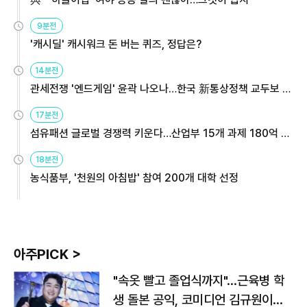
9분전
'캐시딜' 캐시워크 돈 버는 퀴즈, 정답은?
14분전
관세전쟁 '엔드게임' 윤곽 나오나…한국 新통상정책 교두보 활
용해야
17분전
섬유패션 글로벌 경쟁력 키운다…산업부 15개 과제 180억 지
원
18분전
농식품부, '천원의 아침밥' 참여 200개 대학 선정
아주PICK >
"속옷 빨고 졸업식까지"…근육병 학
생 돌본 공익, 코미디언 김규원이었