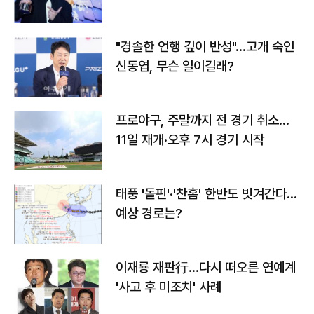
다
"경솔한 언행 깊이 반성"…고개 숙인
신동엽, 무슨 일이길래?
프로야구, 주말까지 전 경기 취소…
11일 재개·오후 7시 경기 시작
태풍 '돌핀'·'찬홈' 한반도 빗겨간다…
예상 경로는?
이재룡 재판行…다시 떠오른 연예계
'사고 후 미조치' 사례