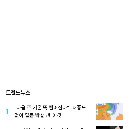
트렌드뉴스
"다음 주 기온 뚝 떨어진다"…태풍도
1
없이 열돔 박살 낸 '이것'