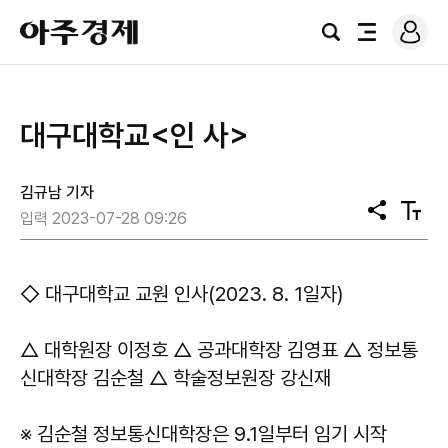
로
아
그
검
전
주
인
색
체
경
메
제
뉴
대구대학교<인 사>
김규남 기자
공
텍
입력 2023-07-28 09:26
유
스
트
크
기
◇ 대구대학교 교원 인사(2023. 8. 1일자)
△ 대학원장 이정호 △ 공과대학장 김영표 △ 정보통
신대학장 김순철 △ 학술정보원장 강신재
※ 김순철 정보통신대학장은 9.1일부터 임기 시작