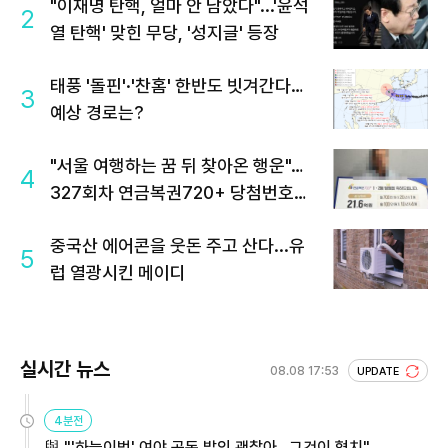
"이재명 탄핵, 얼마 안 남았다"...'윤석
2
열 탄핵' 맞힌 무당, '성지글' 등장
태풍 '돌핀'·'찬홈' 한반도 빗겨간다…
3
예상 경로는?
"서울 여행하는 꿈 뒤 찾아온 행운"…
4
327회차 연금복권720+ 당첨번호조
회 주목
중국산 에어콘을 웃돈 주고 산다...유
5
럽 열광시킨 메이디
실시간 뉴스
08.08 17:53
UPDATE
4분전
與 "'하늘이법' 여야 공동 발의 괜찮아…그것이 협치"