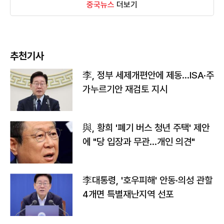
중국뉴스
더보기
추천기사
李, 정부 세제개편안에 제동…ISA·주
가누르기안 재검토 지시
與, 황희 '폐기 버스 청년 주택' 제안
에 "당 입장과 무관…개인 의견"
李대통령, '호우피해' 안동·의성 관할
4개면 특별재난지역 선포