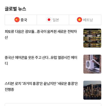
글로벌 뉴스
중국
일본
베트남
희토류 다음은 광모듈…중국이 움켜쥔 새로운 전략자
산
중국산 에어콘을 웃돈 주고 산다...유럽 열광시킨 메이
디
스티븐 로치 '과거의 홍콩'은 끝났지만 '새로운 홍콩'은
진행중