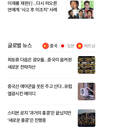
이재룡 재판行…다시 떠오른
연예계 '사고 후 미조치' 사례
글로벌 뉴스
중국
일본
베트남
희토류 다음은 광모듈…중국이 움켜쥔
새로운 전략자산
중국산 에어콘을 웃돈 주고 산다...유럽
열광시킨 메이디
스티븐 로치 '과거의 홍콩'은 끝났지만
'새로운 홍콩'은 진행중