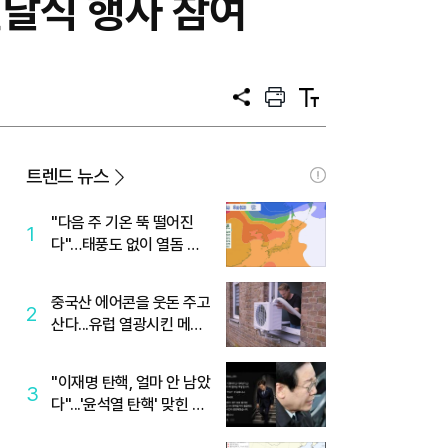
전달식 행사 참여
공
프
텍
유
린
스
트
트
크
기
트렌드 뉴스
"다음 주 기온 뚝 떨어진
1
다"…태풍도 없이 열돔 박
살 낸 '이것'
중국산 에어콘을 웃돈 주고
2
산다...유럽 열광시킨 메이
디
"이재명 탄핵, 얼마 안 남았
3
다"...'윤석열 탄핵' 맞힌 무
당, '성지글' 등장