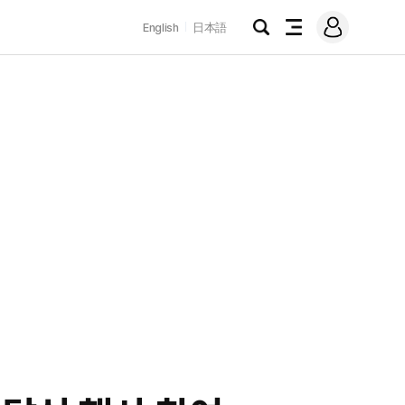
로
English
日本語
그
검
전
인
색
체
메
뉴