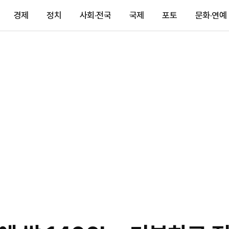
경제
정치
사회·전국
국제
포토
문화·연예