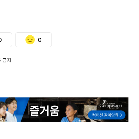
0
0
포 금지