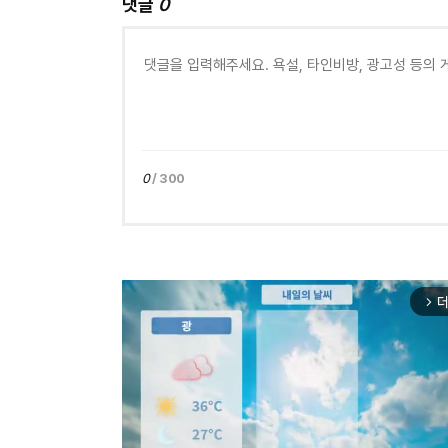
댓글
0
0
/ 300
더
arrow_forward_ios