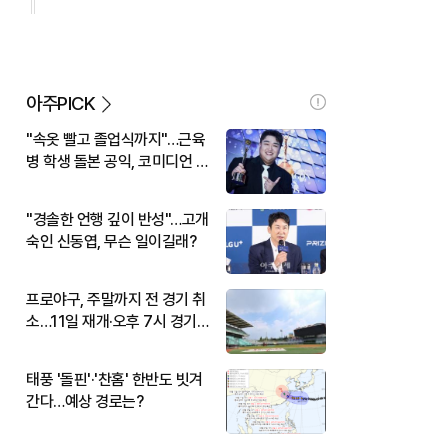
아주PICK
"속옷 빨고 졸업식까지"…근육
병 학생 돌본 공익, 코미디언 김
규원이었다
"경솔한 언행 깊이 반성"…고개
숙인 신동엽, 무슨 일이길래?
프로야구, 주말까지 전 경기 취
소…11일 재개·오후 7시 경기
시작
태풍 '돌핀'·'찬홈' 한반도 빗겨
간다…예상 경로는?