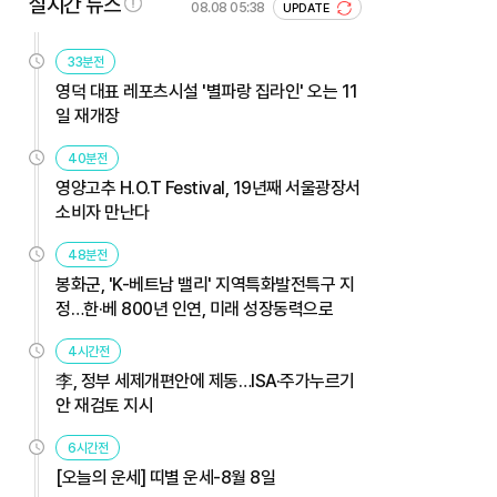
실시간 뉴스
08.08 05:38
UPDATE
33분전
영덕 대표 레포츠시설 '별파랑 집라인' 오는 11
일 재개장
40분전
영양고추 H.O.T Festival, 19년째 서울광장서
소비자 만난다
48분전
봉화군, 'K-베트남 밸리' 지역특화발전특구 지
정…한·베 800년 인연, 미래 성장동력으로
4시간전
李, 정부 세제개편안에 제동…ISA·주가누르기
안 재검토 지시
6시간전
[오늘의 운세] 띠별 운세-8월 8일