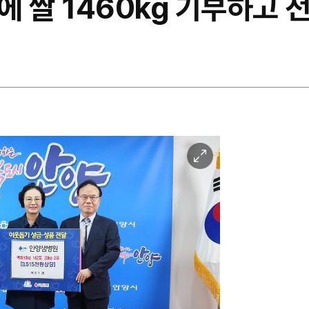
 쌀 1460kg 기부하고 
이
미
지
확
대