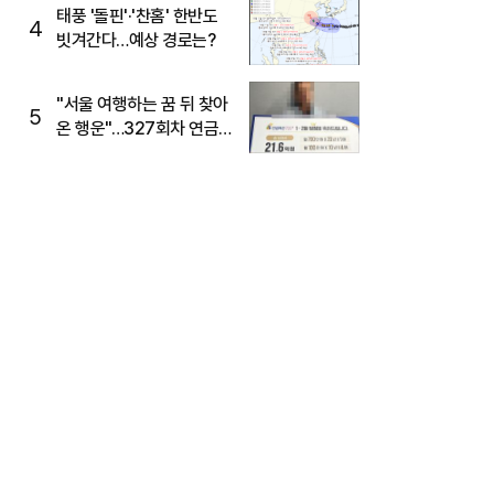
태풍 '돌핀'·'찬홈' 한반도
4
빗겨간다…예상 경로는?
"서울 여행하는 꿈 뒤 찾아
5
온 행운"…327회차 연금
복권720+ 당첨번호조회
주목