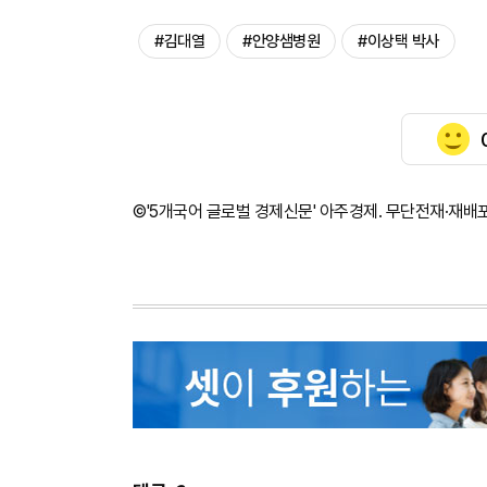
#김대열
#안양샘병원
#이상택 박사
©'5개국어 글로벌 경제신문' 아주경제. 무단전재·재배