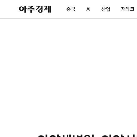
아
중국
AI
산업
재테크
주
경
제