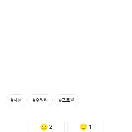
#샤넬
#주얼리
#포토콜
2
1