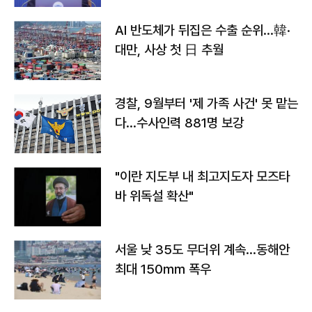
AI 반도체가 뒤집은 수출 순위…韓·
대만, 사상 첫 日 추월
경찰, 9월부터 '제 가족 사건' 못 맡는
다…수사인력 881명 보강
"이란 지도부 내 최고지도자 모즈타
바 위독설 확산"
서울 낮 35도 무더위 계속…동해안
최대 150㎜ 폭우