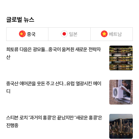
글로벌 뉴스
중국
일본
베트남
희토류 다음은 광모듈…중국이 움켜쥔 새로운 전략자
산
중국산 에어콘을 웃돈 주고 산다...유럽 열광시킨 메이
디
스티븐 로치 '과거의 홍콩'은 끝났지만 '새로운 홍콩'은
진행중