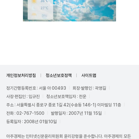
Unmute
개인정보처리방침
청소년보호정책
사이트맵
정기간행등록번호 : 서울 아 00493
회장·발행인 : 곽영길
사장·편집인 : 임규진
청소년보호책임자 : 전운
주소 : 서울특별시 종로구 종로 1길 42(수송동 146-1) 이마빌딩 11층
전화 : 02-767-1500
발행일자 : 2007년 11월 15일
등록일자 : 2008년 01월10일
아주경제는 인터넷신문윤리위원회 윤리강령을 준수합니다. 아주경제의 모든