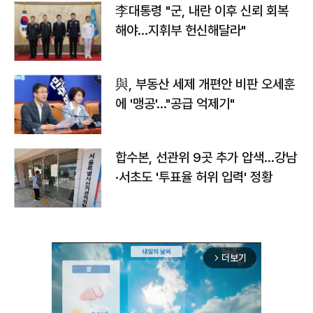
李대통령 "군, 내란 이후 신뢰 회복
해야…지휘부 헌신해달라"
與, 부동산 세제 개편안 비판 오세훈
에 '맹공'…"공급 억제기"
합수본, 선관위 9곳 추가 압색…강남
·서초도 '투표율 허위 입력' 정황
더보기
arrow_forward_ios