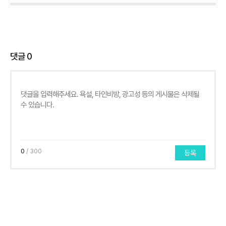
댓글
0
0
/ 300
등록