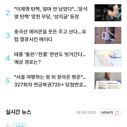
"이재명 탄핵, 얼마 안 남았다"...'윤석
2
열 탄핵' 맞힌 무당, '성지글' 등장
중국산 에어콘을 웃돈 주고 산다...유
3
럽 열광시킨 메이디
태풍 '돌핀'·'찬홈' 한반도 빗겨간다…
4
예상 경로는?
"서울 여행하는 꿈 뒤 찾아온 행운"…
5
327회차 연금복권720+ 당첨번호조
회 주목
실시간 뉴스
08.08 12:50
UPDATE
4분전