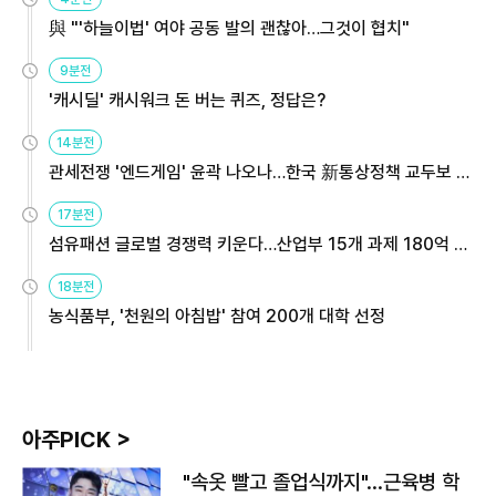
與 "'하늘이법' 여야 공동 발의 괜찮아…그것이 협치"
9분전
'캐시딜' 캐시워크 돈 버는 퀴즈, 정답은?
14분전
관세전쟁 '엔드게임' 윤곽 나오나…한국 新통상정책 교두보 활
용해야
17분전
섬유패션 글로벌 경쟁력 키운다…산업부 15개 과제 180억 지
원
18분전
농식품부, '천원의 아침밥' 참여 200개 대학 선정
아주PICK >
"속옷 빨고 졸업식까지"…근육병 학