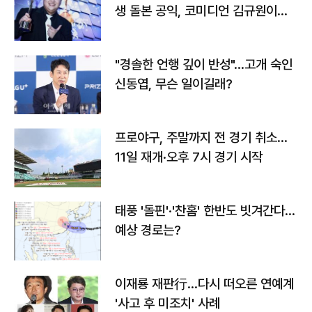
생 돌본 공익, 코미디언 김규원이었
다
"경솔한 언행 깊이 반성"…고개 숙인
신동엽, 무슨 일이길래?
프로야구, 주말까지 전 경기 취소…
11일 재개·오후 7시 경기 시작
태풍 '돌핀'·'찬홈' 한반도 빗겨간다…
예상 경로는?
이재룡 재판行…다시 떠오른 연예계
'사고 후 미조치' 사례