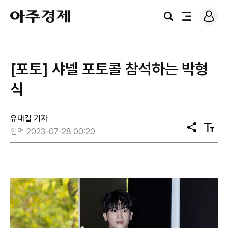
로
아
그
검
전
주
인
색
체
경
메
제
뉴
[포토] 샤넬 포토콜 참석하는 박형
식
유대길 기자
공
텍
입력 2023-07-28 00:20
유
스
트
크
기