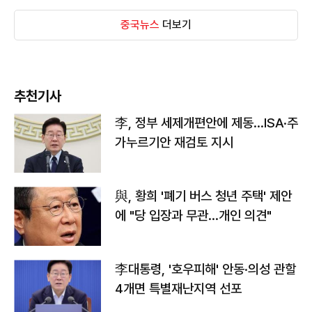
중국뉴스
더보기
추천기사
李, 정부 세제개편안에 제동…ISA·주
가누르기안 재검토 지시
與, 황희 '폐기 버스 청년 주택' 제안
에 "당 입장과 무관…개인 의견"
李대통령, '호우피해' 안동·의성 관할
4개면 특별재난지역 선포