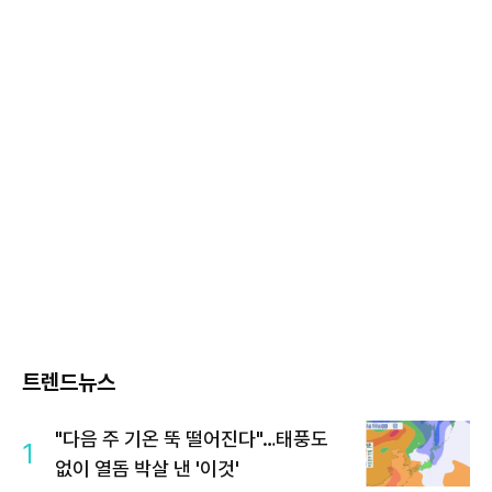
트렌드뉴스
"다음 주 기온 뚝 떨어진다"…태풍도
1
없이 열돔 박살 낸 '이것'