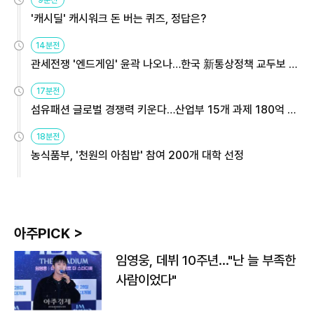
'캐시딜' 캐시워크 돈 버는 퀴즈, 정답은?
14분전
관세전쟁 '엔드게임' 윤곽 나오나…한국 新통상정책 교두보 활
용해야
17분전
섬유패션 글로벌 경쟁력 키운다…산업부 15개 과제 180억 지
원
18분전
농식품부, '천원의 아침밥' 참여 200개 대학 선정
아주PICK >
임영웅, 데뷔 10주년…"난 늘 부족한
사람이었다"