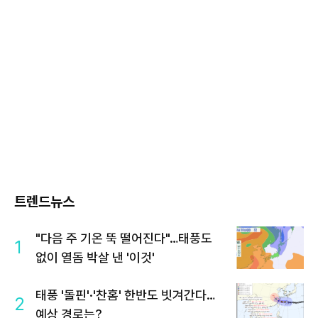
트렌드뉴스
"다음 주 기온 뚝 떨어진다"…태풍도
1
없이 열돔 박살 낸 '이것'
태풍 '돌핀'·'찬홈' 한반도 빗겨간다…
2
예상 경로는?