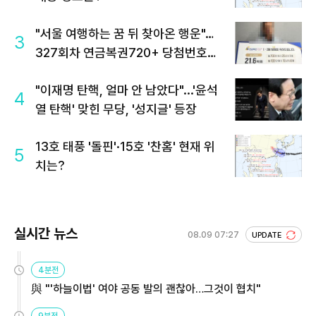
"서울 여행하는 꿈 뒤 찾아온 행운"…
3
327회차 연금복권720+ 당첨번호조
회 주목
"이재명 탄핵, 얼마 안 남았다"...'윤석
4
열 탄핵' 맞힌 무당, '성지글' 등장
13호 태풍 '돌핀'·15호 '찬홈' 현재 위
5
치는?
실시간 뉴스
08.09 07:27
UPDATE
4분전
與 "'하늘이법' 여야 공동 발의 괜찮아…그것이 협치"
9분전