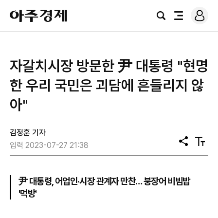
로
아
그
검
전
주
인
색
체
경
메
제
뉴
​자갈치시장 방문한 尹 대통령 "현명
한 우리 국민은 괴담에 흔들리지 않
아"
김정훈 기자
공
텍
입력 2023-07-27 21:38
유
스
트
크
기
尹 대통령, 어업인·시장 관계자 만찬… 붕장어 비빔밥
'먹방'