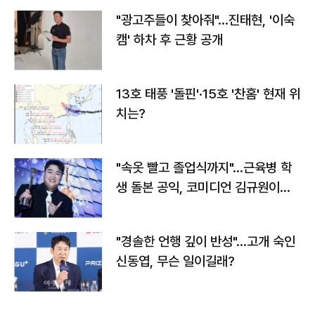
"광고주들이 찾아줘"…진태현, '이숙
캠' 하차 후 근황 공개
13호 태풍 '돌핀'·15호 '찬홈' 현재 위
치는?
"속옷 빨고 졸업식까지"…근육병 학
생 돌본 공익, 코미디언 김규원이었
다
"경솔한 언행 깊이 반성"…고개 숙인
신동엽, 무슨 일이길래?