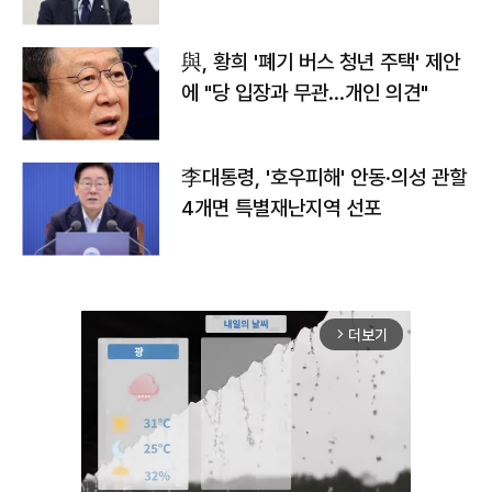
與, 황희 '폐기 버스 청년 주택' 제안
에 "당 입장과 무관…개인 의견"
李대통령, '호우피해' 안동·의성 관할
4개면 특별재난지역 선포
더보기
arrow_forward_ios