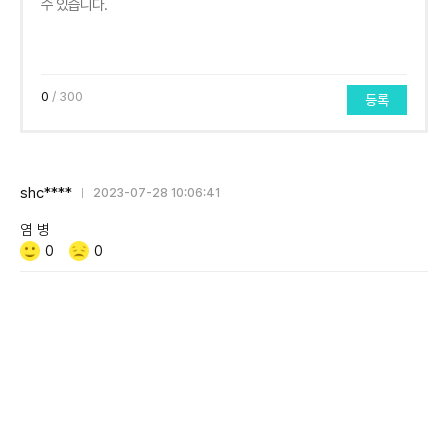
0
/ 300
등록
shc****
2023-07-28 10:06:41
염 병
Like/Dislike
공
비
0
0
감
공
감