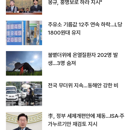
몽규, 홍명보로 하라 지시"
주유소 기름값 12주 연속 하락…L당
1800원대 유지
불볕더위에 온열질환자 202명 발
생…3명 숨져
전국 무더위 지속…동해안 강한 비
李, 정부 세제개편안에 제동…ISA·주
가누르기안 재검토 지시