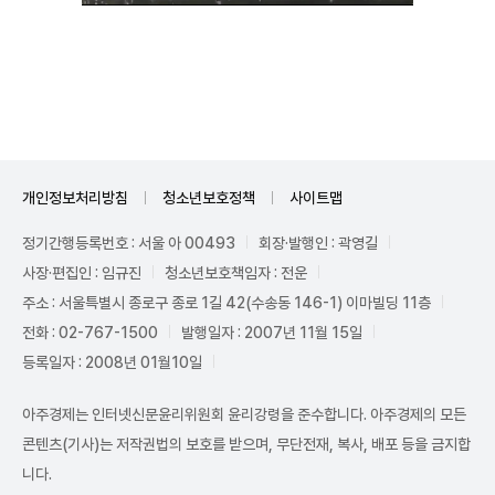
Unmute
개인정보처리방침
청소년보호정책
사이트맵
정기간행등록번호 : 서울 아 00493
회장·발행인 : 곽영길
사장·편집인 : 임규진
청소년보호책임자 : 전운
주소 : 서울특별시 종로구 종로 1길 42(수송동 146-1) 이마빌딩 11층
전화 : 02-767-1500
발행일자 : 2007년 11월 15일
등록일자 : 2008년 01월10일
아주경제는 인터넷신문윤리위원회 윤리강령을 준수합니다. 아주경제의 모든
콘텐츠(기사)는 저작권법의 보호를 받으며, 무단전재, 복사, 배포 등을 금지합
니다.