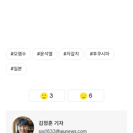
#오염수
#윤석열
#자갈치
#후쿠시마
#일본
3
6
김정훈 기자
sjsj1633@ajunews.com