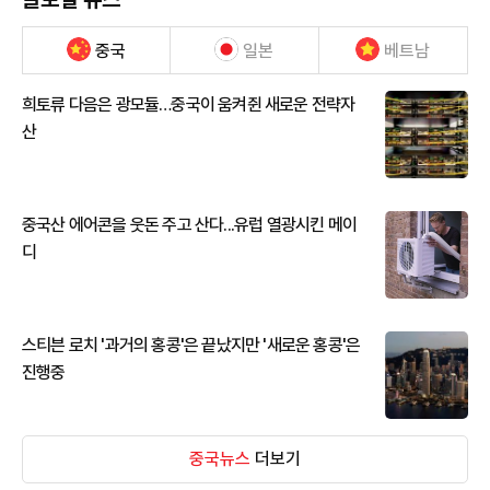
중국
일본
베트남
희토류 다음은 광모듈…중국이 움켜쥔 새로운 전략자
산
중국산 에어콘을 웃돈 주고 산다...유럽 열광시킨 메이
디
스티븐 로치 '과거의 홍콩'은 끝났지만 '새로운 홍콩'은
진행중
중국뉴스
더보기