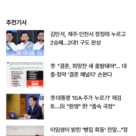
추천기사
김민석, 제주·인천서 정청래 누르고
2승째…2대1 구도 완성
李 "결혼, 희망찬 새 출발돼야"… 대
출·청약 '결혼 페널티' 손본다
李대통령 'ISA·주가 누르기' 재검
토…與 "환영" 野 "졸속 국정"
이임생이 밝힌 '빵집 회동' 전말…"정