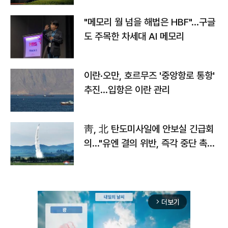
"메모리 월 넘을 해법은 HBF"…구글
도 주목한 차세대 AI 메모리
이란·오만, 호르무즈 '중앙항로 통항'
추진…입항은 이란 관리
靑, 北 탄도미사일에 안보실 긴급회
의…"유엔 결의 위반, 즉각 중단 촉
구"
더보기
arrow_forward_ios