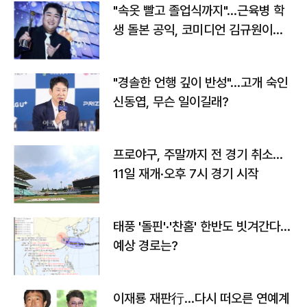
"속옷 빨고 졸업식까지"…근육병 학
생 돌본 공익, 코미디언 김규원이었
다
"경솔한 언행 깊이 반성"…고개 숙인
신동엽, 무슨 일이길래?
프로야구, 주말까지 전 경기 취소…
11일 재개·오후 7시 경기 시작
태풍 '돌핀'·'찬홈' 한반도 빗겨간다…
예상 경로는?
이재룡 재판行…다시 떠오른 연예계