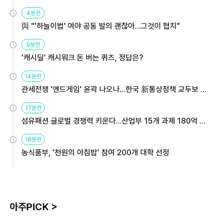
4분전
與 "'하늘이법' 여야 공동 발의 괜찮아…그것이 협치"
9분전
'캐시딜' 캐시워크 돈 버는 퀴즈, 정답은?
14분전
관세전쟁 '엔드게임' 윤곽 나오나…한국 新통상정책 교두보 활
용해야
17분전
섬유패션 글로벌 경쟁력 키운다…산업부 15개 과제 180억 지
원
18분전
농식품부, '천원의 아침밥' 참여 200개 대학 선정
아주PICK >