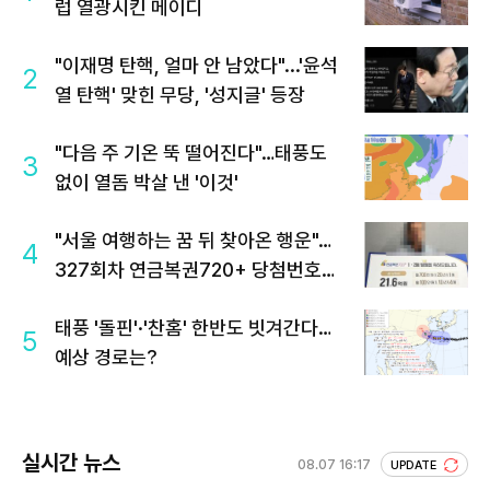
럽 열광시킨 메이디
"이재명 탄핵, 얼마 안 남았다"...'윤석
2
열 탄핵' 맞힌 무당, '성지글' 등장
"다음 주 기온 뚝 떨어진다"…태풍도
3
없이 열돔 박살 낸 '이것'
"서울 여행하는 꿈 뒤 찾아온 행운"…
4
327회차 연금복권720+ 당첨번호조
회 주목
태풍 '돌핀'·'찬홈' 한반도 빗겨간다…
5
예상 경로는?
실시간 뉴스
08.07 16:17
UPDATE