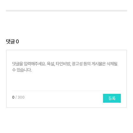
댓글
0
0
/ 300
등록