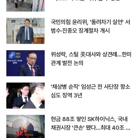
국민의힘 윤리위, '돌려차기 실언' 서
범수·진종오 징계절차 개시
위성락, 스틸 美대사와 상견례…한미
관계 발전 논의
'채상병 순직' 임성근 전 사단장 항소
심도 징역 3년
현금 88조 쌓인 SK하이닉스, 국내
채권시장 '큰손' 됐다…최대 40조 투
자