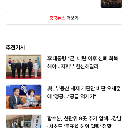
중국뉴스
더보기
추천기사
李대통령 "군, 내란 이후 신뢰 회복
해야…지휘부 헌신해달라"
與, 부동산 세제 개편안 비판 오세훈
에 '맹공'…"공급 억제기"
합수본, 선관위 9곳 추가 압색…강남
·서초도 '투표율 허위 입력' 정황