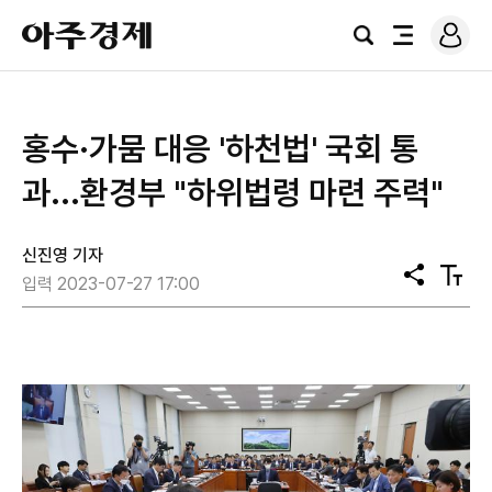
로
아
그
검
전
주
인
색
체
경
메
제
뉴
홍수·가뭄 대응 '하천법' 국회 통
과...환경부 "하위법령 마련 주력"
신진영 기자
공
텍
입력 2023-07-27 17:00
유
스
트
크
기