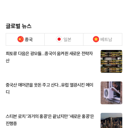
글로벌 뉴스
중국
일본
베트남
희토류 다음은 광모듈…중국이 움켜쥔 새로운 전략자
산
중국산 에어콘을 웃돈 주고 산다...유럽 열광시킨 메이
디
스티븐 로치 '과거의 홍콩'은 끝났지만 '새로운 홍콩'은
진행중