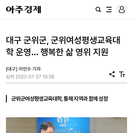
로
아
그
검
전
주
인
색
체
경
메
제
뉴
대구 군위군, 군위여성평생교육대
학 운영… 행복한 삶 영위 지원
(대구) 이인수 기자
공
텍
입력 2023-07-27 16:38
유
스
트
크
기
군위군여성평생교육대학, 통해 지역과 함께 성장