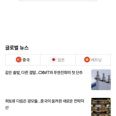
글로벌 뉴스
중국
일본
베트남
같은 출발, 다른 결말...CXMT와 푸젠진화의 첫 단추
희토류 다음은 광모듈…중국이 움켜쥔 새로운 전략자
산