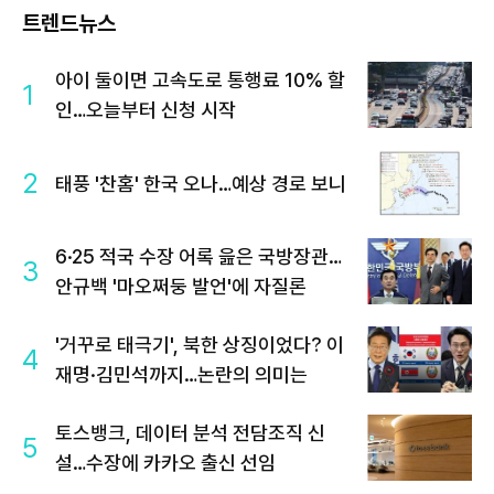
트렌드뉴스
아이 둘이면 고속도로 통행료 10% 할
1
인…오늘부터 신청 시작
2
태풍 '찬홈' 한국 오나…예상 경로 보니
6·25 적국 수장 어록 읊은 국방장관…
3
안규백 '마오쩌둥 발언'에 자질론
'거꾸로 태극기', 북한 상징이었다? 이
4
재명·김민석까지…논란의 의미는
토스뱅크, 데이터 분석 전담조직 신
5
설…수장에 카카오 출신 선임