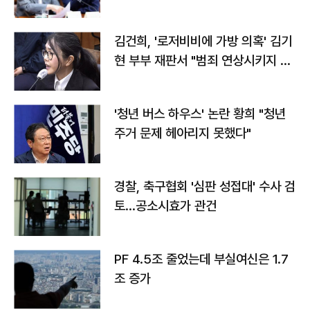
김건희, '로저비비에 가방 의혹' 김기
현 부부 재판서 "범죄 연상시키지 말
라"
'청년 버스 하우스' 논란 황희 "청년
주거 문제 헤아리지 못했다"
경찰, 축구협회 '심판 성접대' 수사 검
토…공소시효가 관건
PF 4.5조 줄었는데 부실여신은 1.7
조 증가