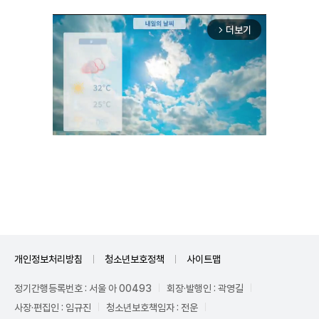
더보기
arrow_forward_ios
Unmute
개인정보처리방침
청소년보호정책
사이트맵
정기간행등록번호 : 서울 아 00493
회장·발행인 : 곽영길
사장·편집인 : 임규진
청소년보호책임자 : 전운