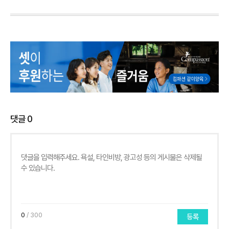
댓글
0
0
/ 300
등록