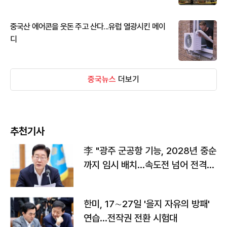
중국산 에어콘을 웃돈 주고 산다...유럽 열광시킨 메이
디
중국뉴스
더보기
추천기사
李 "광주 군공항 기능, 2028년 중순
까지 임시 배치…속도전 넘어 전격
전"
한미, 17∼27일 '을지 자유의 방패'
연습…전작권 전환 시험대