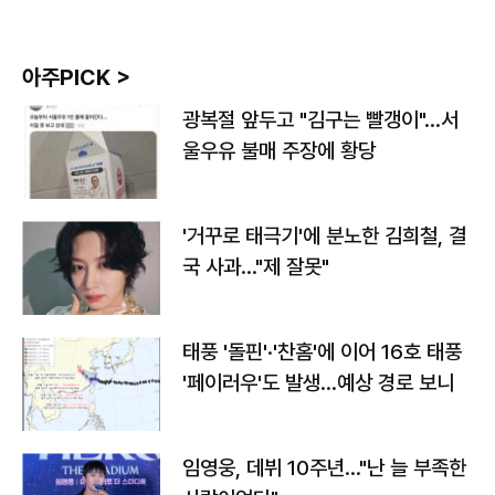
아주PICK >
광복절 앞두고 "김구는 빨갱이"…서
울우유 불매 주장에 황당
'거꾸로 태극기'에 분노한 김희철, 결
국 사과…"제 잘못"
태풍 '돌핀'·'찬홈'에 이어 16호 태풍
'페이러우'도 발생…예상 경로 보니
임영웅, 데뷔 10주년…"난 늘 부족한