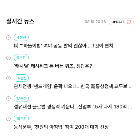
실시간 뉴스
08.10 20:36
UPDATE
4분전
與 "'하늘이법' 여야 공동 발의 괜찮아…그것이 협치"
9분전
'캐시딜' 캐시워크 돈 버는 퀴즈, 정답은?
14분전
관세전쟁 '엔드게임' 윤곽 나오나…한국 新통상정책 교두보 활
용해야
17분전
섬유패션 글로벌 경쟁력 키운다…산업부 15개 과제 180억 지
원
18분전
농식품부, '천원의 아침밥' 참여 200개 대학 선정