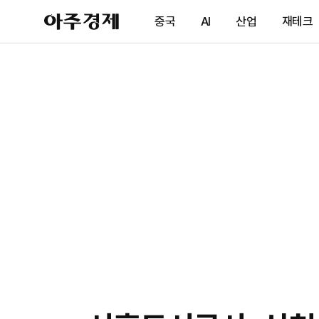
아
중국
AI
산업
재테크
주
경
제