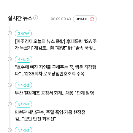
실시간 뉴스
08.09 00:43
UPDATE
3시간전
[아주경제 오늘의 뉴스 종합] 李대통령 'ISA·주
가 누르기' 재검토…與 "환영" 野 "졸속 국정"
外
4시간전
"호수에 빠진 지인들 구해주는 꿈, 행운 직감했
다"…1236회차 로또당첨번호조회 주목
5시간전
부산 철강제조 공장서 화재…대응 1단계 발령
5시간전
명현관 해남군수, 주말 폭염·가뭄 현장점
검…"군민 안전 최우선"
5시간전