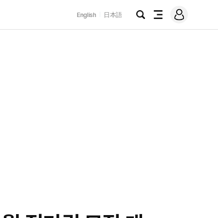
로
English
日本語
그
검
전
인
색
체
메
뉴