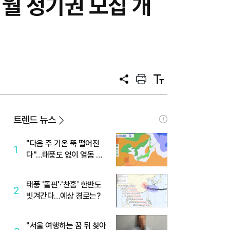
월 정기권 모집 개
공
프
텍
유
린
스
트
트
크
기
트렌드 뉴스
"다음 주 기온 뚝 떨어진
1
다"…태풍도 없이 열돔 박
살 낸 '이것'
태풍 '돌핀'·'찬홈' 한반도
2
빗겨간다…예상 경로는?
"서울 여행하는 꿈 뒤 찾아