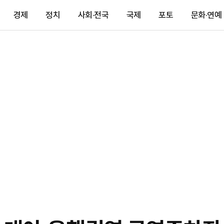
경제
정치
사회·전국
국제
포토
문화·연예