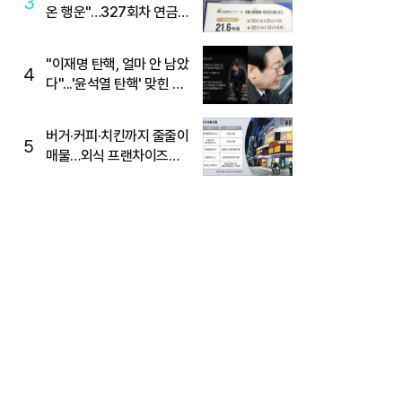
3
온 행운"…327회차 연금
복권720+ 당첨번호조회
주목
"이재명 탄핵, 얼마 안 남았
4
다"...'윤석열 탄핵' 맞힌 무
당, '성지글' 등장
버거·커피·치킨까지 줄줄이
5
매물…외식 프랜차이즈
M&A '활기'