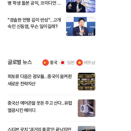
병 학생 돌본 공익, 코미디언 김
규원이었다
"경솔한 언행 깊이 반성"…고개
숙인 신동엽, 무슨 일이길래?
글로벌 뉴스
중국
일본
베트남
희토류 다음은 광모듈…중국이 움켜쥔
새로운 전략자산
중국산 에어콘을 웃돈 주고 산다...유럽
열광시킨 메이디
스티븐 로치 '과거의 홍콩'은 끝났지만