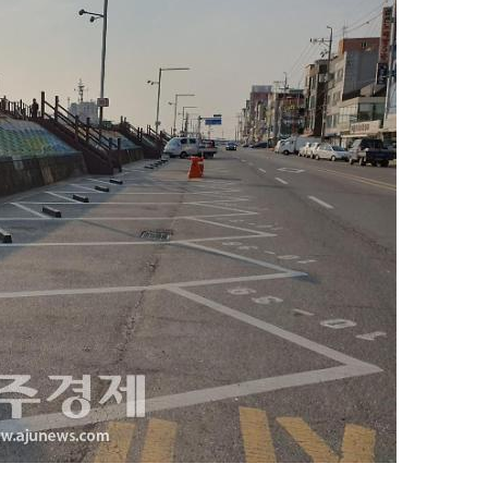
지
확
대