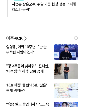
사순문 장흥군수, 주말 가뭄 현장 점검…"피해
최소화 총력"
아주PICK
임영웅, 데뷔 10주년…"난 늘
부족한 사람이었다"
"광고주들이 찾아줘"…진태현,
'이숙캠' 하차 후 근황 공개
13호 태풍 '돌핀'·15호 '찬홈'
현재 위치는?
"속옷 빨고 졸업식까지"…근육