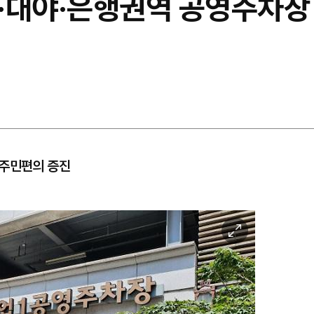
·대야·은행권역 공영주차장 
 주민편의 증진
이
미
지
확
대