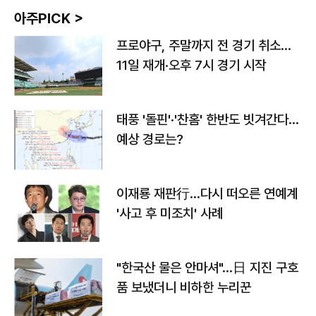
아주PICK >
프로야구, 주말까지 전 경기 취소…
11일 재개·오후 7시 경기 시작
태풍 '돌핀'·'찬홈' 한반도 빗겨간다…
예상 경로는?
이재룡 재판行…다시 떠오른 연예계
'사고 후 미조치' 사례
"한국산 물은 안마셔"…日 지진 구호
품 보냈더니 비하한 누리꾼