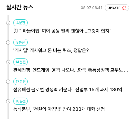
실시간 뉴스
08.07 08:41
UPDATE
4분전
與 "'하늘이법' 여야 공동 발의 괜찮아…그것이 협치"
9분전
'캐시딜' 캐시워크 돈 버는 퀴즈, 정답은?
14분전
관세전쟁 '엔드게임' 윤곽 나오나…한국 新통상정책 교두보 활
용해야
17분전
섬유패션 글로벌 경쟁력 키운다…산업부 15개 과제 180억 지
원
18분전
농식품부, '천원의 아침밥' 참여 200개 대학 선정