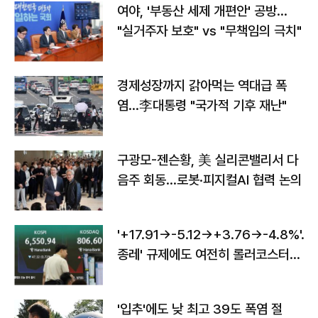
여야, '부동산 세제 개편안' 공방…
"실거주자 보호" vs "무책임의 극치"
경제성장까지 갉아먹는 역대급 폭
염…李대통령 "국가적 기후 재난"
구광모-젠슨황, 美 실리콘밸리서 다
음주 회동…로봇·피지컬AI 협력 논의
'+17.91→-5.12→+3.76→-4.8%'…'
종레' 규제에도 여전히 롤러코스터
타는 코스피
'입추'에도 낮 최고 39도 폭염 절