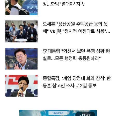
정…한밤 '열대야' 지속
오세훈 "용산공원 주택공급 동의 못
해" vs 與 "정치적 어젠다로 사용"
맞불
李대통령 "외신서 보던 폭염 상황 현
실로…모든 행정력 총동원하라"
종합특검, '계엄 당정대 회의 참석' 한
동훈 참고인 조사...12일 통보
더보기
arrow_forward_ios