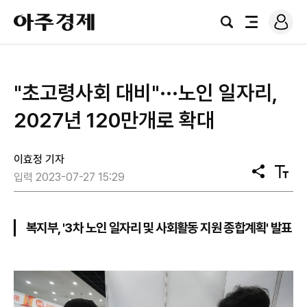
로
아
그
검
전
주
인
색
체
경
메
제
뉴
"초고령사회 대비"···노인 일자리,
2027년 120만개로 확대
이효정 기자
공
텍
입력 2023-07-27 15:29
유
스
트
크
기
복지부, '3차 노인 일자리 및 사회활동 지원 종합계획' 발표