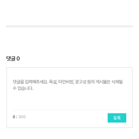
댓글
0
0
/ 300
등록