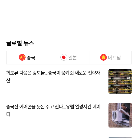
글로벌 뉴스
중국
일본
베트남
희토류 다음은 광모듈…중국이 움켜쥔 새로운 전략자
산
중국산 에어콘을 웃돈 주고 산다...유럽 열광시킨 메이
디