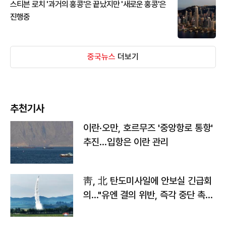
스티븐 로치 '과거의 홍콩'은 끝났지만 '새로운 홍콩'은
진행중
중국뉴스
더보기
추천기사
이란·오만, 호르무즈 '중앙항로 통항'
추진…입항은 이란 관리
靑, 北 탄도미사일에 안보실 긴급회
의…"유엔 결의 위반, 즉각 중단 촉
구"