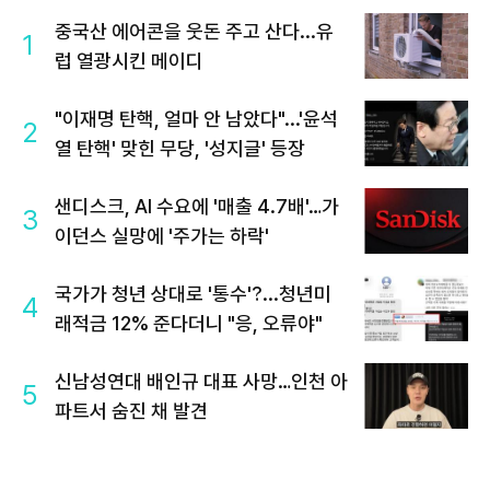
중국산 에어콘을 웃돈 주고 산다...유
1
럽 열광시킨 메이디
"이재명 탄핵, 얼마 안 남았다"...'윤석
2
열 탄핵' 맞힌 무당, '성지글' 등장
샌디스크, AI 수요에 '매출 4.7배'…가
3
이던스 실망에 '주가는 하락'
국가가 청년 상대로 '통수'?...청년미
4
래적금 12% 준다더니 "응, 오류야"
신남성연대 배인규 대표 사망…인천 아
5
파트서 숨진 채 발견