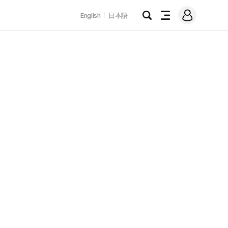
로
English
日本語
그
검
전
인
색
체
메
뉴