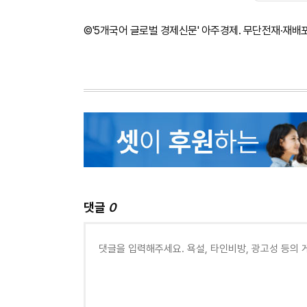
©'5개국어 글로벌 경제신문' 아주경제. 무단전재·재배
댓글
0