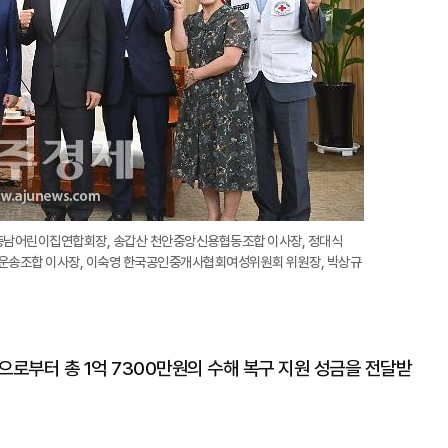
 충남어린이집연합회장, 송갑산 천안중앙신용협동조합 이사장, 정대식
스운송조합 이사장, 이숙영 한국공인중개사협회여성위원회 위원장, 박상규
으로부터 총 1억 7300만원의 수해 복구 지원 성금을 전달받