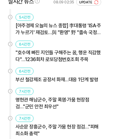
실시간 뉴스
08.09 02:35
UPDATE
5시간전
[아주경제 오늘의 뉴스 종합] 李대통령 'ISA·주
가 누르기' 재검토…與 "환영" 野 "졸속 국정"
外
6시간전
"호수에 빠진 지인들 구해주는 꿈, 행운 직감했
다"…1236회차 로또당첨번호조회 주목
6시간전
부산 철강제조 공장서 화재…대응 1단계 발령
7시간전
명현관 해남군수, 주말 폭염·가뭄 현장점
검…"군민 안전 최우선"
7시간전
사순문 장흥군수, 주말 가뭄 현장 점검…"피해
최소화 총력"