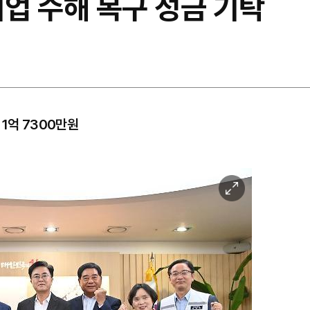
기업 수해 복구 성금 기탁
1억 7300만원
이
미
지
확
대