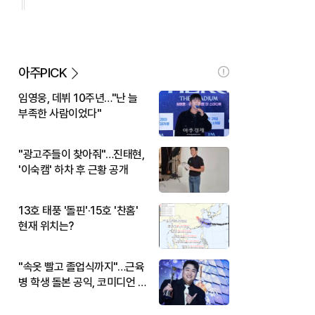
아주PICK
임영웅, 데뷔 10주년…"난 늘
부족한 사람이었다"
"광고주들이 찾아줘"…진태현,
'이숙캠' 하차 후 근황 공개
13호 태풍 '돌핀'·15호 '찬홈'
현재 위치는?
"속옷 빨고 졸업식까지"…근육
병 학생 돌본 공익, 코미디언 김
규원이었다