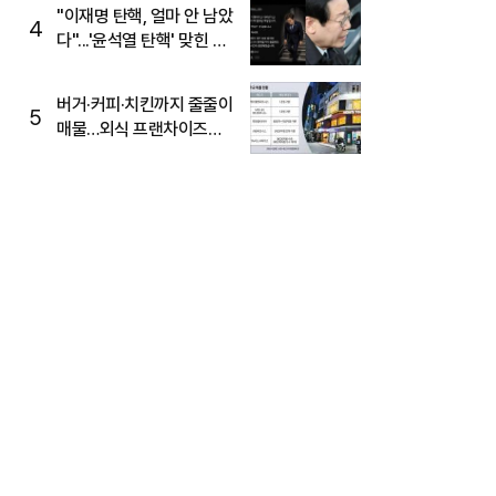
주목
"이재명 탄핵, 얼마 안 남았
4
다"...'윤석열 탄핵' 맞힌 무
당, '성지글' 등장
버거·커피·치킨까지 줄줄이
5
매물…외식 프랜차이즈
M&A '활기'