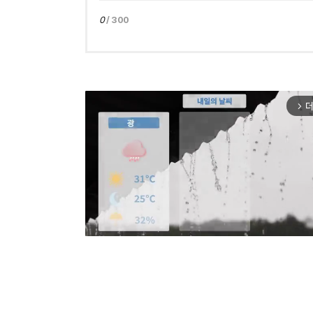
0
/ 300
더
arrow_forward_ios
Mut