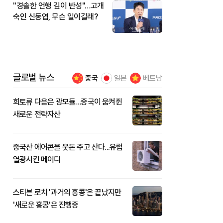
"경솔한 언행 깊이 반성"…고개
숙인 신동엽, 무슨 일이길래?
글로벌 뉴스
중국
일본
베트남
희토류 다음은 광모듈…중국이 움켜쥔
새로운 전략자산
중국산 에어콘을 웃돈 주고 산다...유럽
열광시킨 메이디
스티븐 로치 '과거의 홍콩'은 끝났지만
'새로운 홍콩'은 진행중