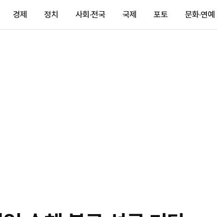
경제
정치
사회·전국
국제
포토
문화·연예