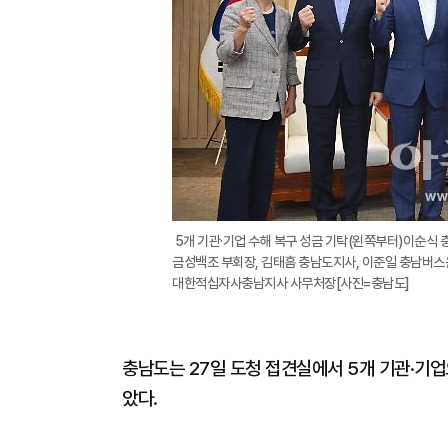
5개 기관·기업 수해 복구 성금 기탁(왼쪽부터)이순식
금성백조 부회장, 김태흠 충남도지사, 이준일 충남버
대한적십자사충남지사 사무처장[사진=충남도]
충남도는 27일 도청 접견실에서 5개 기관·기업
았다.