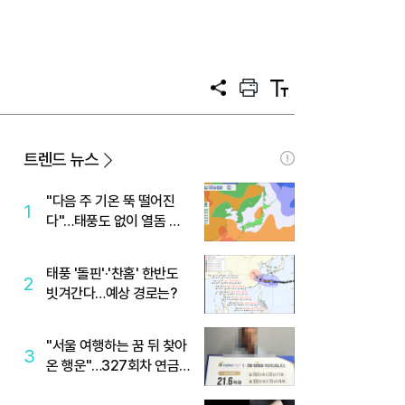
공
프
텍
유
린
스
트
트
크
기
트렌드 뉴스
"다음 주 기온 뚝 떨어진
1
다"…태풍도 없이 열돔 박
살 낸 '이것'
태풍 '돌핀'·'찬홈' 한반도
2
빗겨간다…예상 경로는?
"서울 여행하는 꿈 뒤 찾아
3
온 행운"…327회차 연금
복권720+ 당첨번호조회