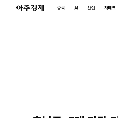
아
중국
AI
산업
재테크
주
경
제