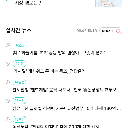
예상 경로는?
실시간 뉴스
08.07 18:48
UPDATE
4분전
與 "'하늘이법' 여야 공동 발의 괜찮아…그것이 협치"
9분전
'캐시딜' 캐시워크 돈 버는 퀴즈, 정답은?
14분전
관세전쟁 '엔드게임' 윤곽 나오나…한국 新통상정책 교두보 활
용해야
17분전
섬유패션 글로벌 경쟁력 키운다…산업부 15개 과제 180억 지
원
18분전
농식품부, '천원의 아침밥' 참여 200개 대학 선정