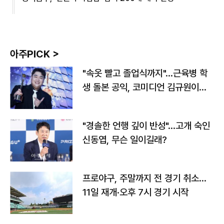
아주PICK >
"속옷 빨고 졸업식까지"…근육병 학
생 돌본 공익, 코미디언 김규원이었
다
"경솔한 언행 깊이 반성"…고개 숙인
신동엽, 무슨 일이길래?
프로야구, 주말까지 전 경기 취소…
11일 재개·오후 7시 경기 시작