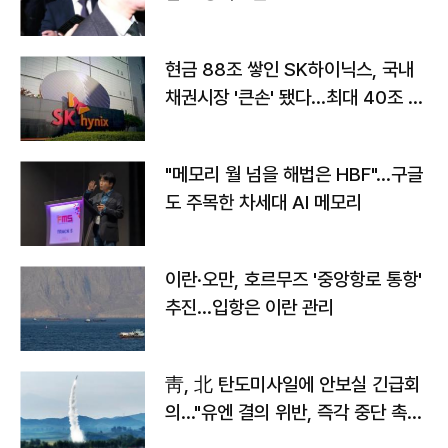
현금 88조 쌓인 SK하이닉스, 국내
채권시장 '큰손' 됐다…최대 40조 투
자
"메모리 월 넘을 해법은 HBF"…구글
도 주목한 차세대 AI 메모리
이란·오만, 호르무즈 '중앙항로 통항'
추진…입항은 이란 관리
靑, 北 탄도미사일에 안보실 긴급회
의…"유엔 결의 위반, 즉각 중단 촉
구"