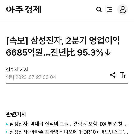
로
아
그
검
전
주
인
색
체
경
메
제
뉴
[속보] 삼성전자, 2분기 영업이익
6685억원…전년比 95.3%↓
김수지 기자
공
텍
입력 2023-07-27 09:04
유
스
트
크
기
관련기사
삼성전자, 역대급 실적의 그늘…'갤럭시 포함' DX 부문 첫 적자
삼성전자, 아마존 프라임 비디오에 'HDR10+ 어드밴스드' 기술 선보여