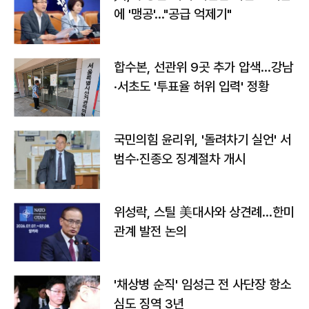
에 '맹공'…"공급 억제기"
합수본, 선관위 9곳 추가 압색…강남
·서초도 '투표율 허위 입력' 정황
국민의힘 윤리위, '돌려차기 실언' 서
범수·진종오 징계절차 개시
위성락, 스틸 美대사와 상견례…한미
관계 발전 논의
'채상병 순직' 임성근 전 사단장 항소
심도 징역 3년