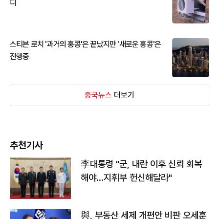
디
스티븐 로치 '과거의 홍콩'은 끝났지만 '새로운 홍콩'은
진행중
중국뉴스
더보기
추천기사
李대통령 "군, 내란 이후 신뢰 회복
해야…지휘부 헌신해달라"
與, 부동산 세제 개편안 비판 오세훈