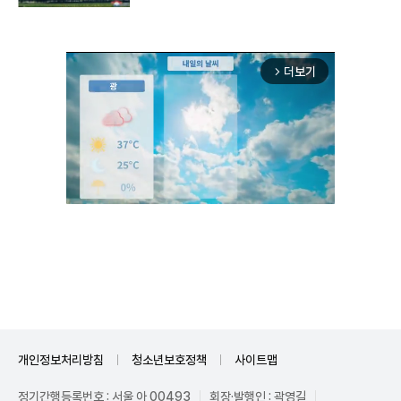
더보기
arrow_forward_ios
Unmute
개인정보처리방침
청소년보호정책
사이트맵
정기간행등록번호 : 서울 아 00493
회장·발행인 : 곽영길