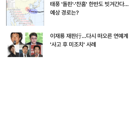
태풍 '돌핀'·'찬홈' 한반도 빗겨간다…
예상 경로는?
이재룡 재판行…다시 떠오른 연예계
'사고 후 미조치' 사례