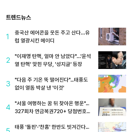
트렌드뉴스
중국산 에어콘을 웃돈 주고 산다...유
1
럽 열광시킨 메이디
"이재명 탄핵, 얼마 안 남았다"...'윤석
2
열 탄핵' 맞힌 무당, '성지글' 등장
"다음 주 기온 뚝 떨어진다"…태풍도
3
없이 열돔 박살 낸 '이것'
"서울 여행하는 꿈 뒤 찾아온 행운"…
4
327회차 연금복권720+ 당첨번호조
회 주목
태풍 '돌핀'·'찬홈' 한반도 빗겨간다…
5