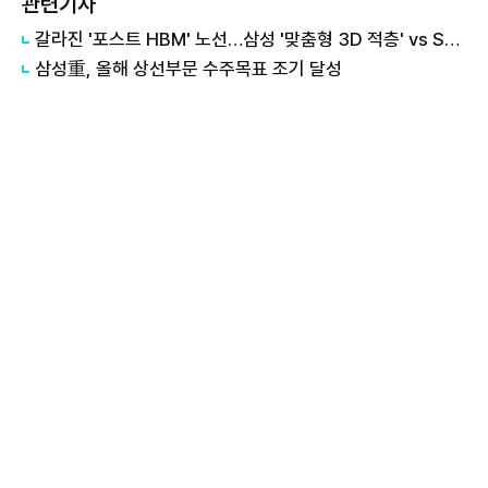
관련기사
갈라진 '포스트 HBM' 노선…삼성 '맞춤형 3D 적층' vs SK '개방형 표준'
삼성重, 올해 상선부문 수주목표 조기 달성