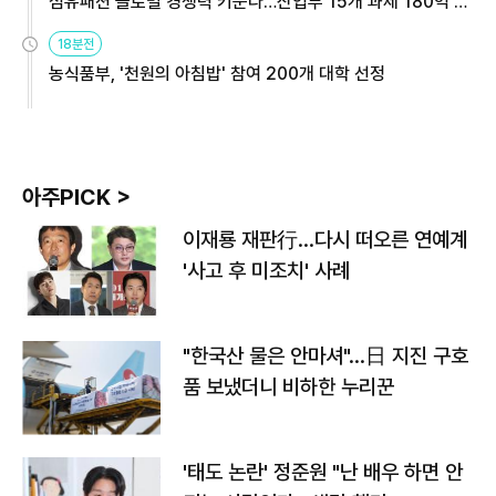
섬유패션 글로벌 경쟁력 키운다…산업부 15개 과제 180억 지
원
18분전
농식품부, '천원의 아침밥' 참여 200개 대학 선정
아주PICK >
이재룡 재판行…다시 떠오른 연예계
'사고 후 미조치' 사례
"한국산 물은 안마셔"…日 지진 구호
품 보냈더니 비하한 누리꾼
'태도 논란' 정준원 "난 배우 하면 안