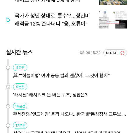
국가가 청년 상대로 '통수'?...청년미
5
래적금 12% 준다더니 "응, 오류야"
실시간 뉴스
08.06 15:22
UPDATE
4분전
與 "'하늘이법' 여야 공동 발의 괜찮아…그것이 협치"
9분전
'캐시딜' 캐시워크 돈 버는 퀴즈, 정답은?
14분전
관세전쟁 '엔드게임' 윤곽 나오나…한국 新통상정책 교두보 활
용해야
17분전