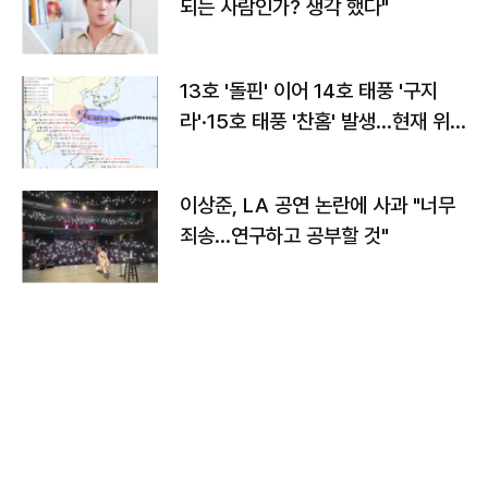
되는 사람인가? 생각 했다"
13호 '돌핀' 이어 14호 태풍 '구지
라'·15호 태풍 '찬홈' 발생…현재 위
치와 이동경로는?
이상준, LA 공연 논란에 사과 "너무
죄송…연구하고 공부할 것"