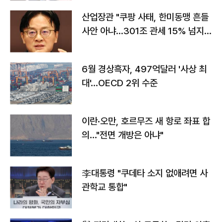
산업장관 "쿠팡 사태, 한미동맹 흔들
사안 아냐…301조 관세 15% 넘지
않도록 협의"
6월 경상흑자, 497억달러 '사상 최
대'…OECD 2위 수준
이란·오만, 호르무즈 새 항로 좌표 합
의…"전면 개방은 아냐"
李대통령 "쿠데타 소지 없애려면 사
관학교 통합"