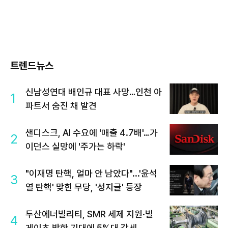
트렌드뉴스
신남성연대 배인규 대표 사망…인천 아
1
파트서 숨진 채 발견
샌디스크, AI 수요에 '매출 4.7배'…가
2
이던스 실망에 '주가는 하락'
"이재명 탄핵, 얼마 안 남았다"...'윤석
3
열 탄핵' 맞힌 무당, '성지글' 등장
두산에너빌리티, SMR 세제 지원·빌
4
게이츠 방한 기대에 5%대 강세