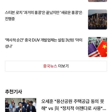
스티븐 로치 '과거의 홍콩'은 끝났지만 '새로운 홍콩'은
진행중
'역사적 순간' 중국 DUV 개발업체는 설립 3년된 '아이
성나'
중국뉴스
더보기
추천기사
오세훈 "용산공원 주택공급 동의 못
해" vs 與 "정치적 어젠다로 사용"