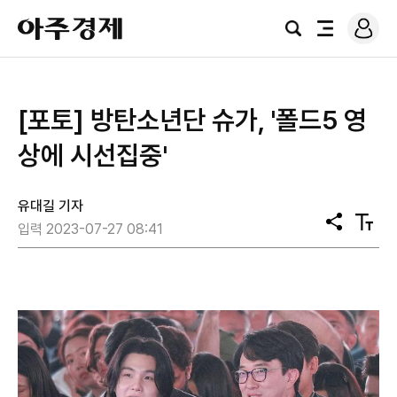
로
아
그
검
전
주
인
색
체
경
메
제
뉴
[포토] 방탄소년단 슈가, '폴드5 영
상에 시선집중'
유대길 기자
공
텍
입력 2023-07-27 08:41
유
스
트
크
기