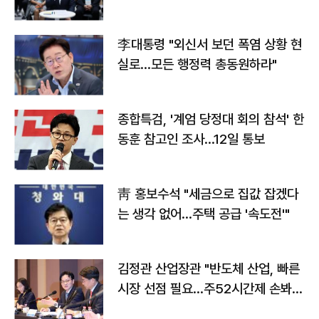
맞불
李대통령 "외신서 보던 폭염 상황 현
실로…모든 행정력 총동원하라"
종합특검, '계엄 당정대 회의 참석' 한
동훈 참고인 조사...12일 통보
靑 홍보수석 "세금으로 집값 잡겠다
는 생각 없어…주택 공급 '속도전'"
김정관 산업장관 "반도체 산업, 빠른
시장 선점 필요…주52시간제 손봐
야"