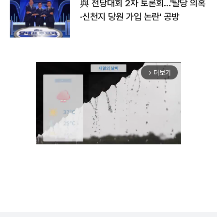
與 전당대회 2차 토론회…'탈당 의혹
·신천지 당원 가입 논란' 공방
더보기
arrow_forward_ios
Unmute