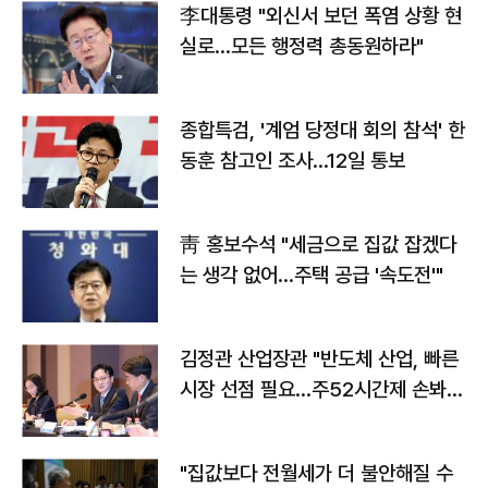
李대통령 "외신서 보던 폭염 상황 현
실로…모든 행정력 총동원하라"
종합특검, '계엄 당정대 회의 참석' 한
동훈 참고인 조사...12일 통보
靑 홍보수석 "세금으로 집값 잡겠다
는 생각 없어…주택 공급 '속도전'"
김정관 산업장관 "반도체 산업, 빠른
시장 선점 필요…주52시간제 손봐
야"
"집값보다 전월세가 더 불안해질 수