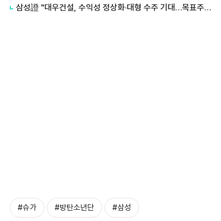
삼성證 "대우건설, 수익성 정상화·대형 수주 기대…목표주가 2만1000원"
#슈가
#방탄소년단
#삼성