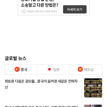
글로벌 뉴스
중국
일본
베트남
희토류 다음은 광모듈…중국이 움켜쥔 새로운 전략자
산