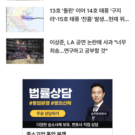
13호 '돌핀' 이어 14호 태풍 '구지
라'·15호 태풍 '찬홈' 발생…현재 위
치와 이동경로는?
이상준, LA 공연 논란에 사과 "너무
죄송…연구하고 공부할 것"