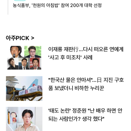
농식품부, '천원의 아침밥' 참여 200개 대학 선정
아주PICK >
이재룡 재판行…다시 떠오른 연예계
'사고 후 미조치' 사례
"한국산 물은 안마셔"…日 지진 구호
품 보냈더니 비하한 누리꾼
'태도 논란' 정준원 "난 배우 하면 안
되는 사람인가? 생각 했다"