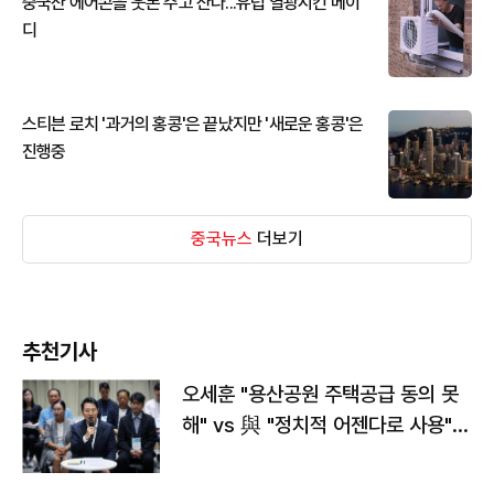
중국산 에어콘을 웃돈 주고 산다...유럽 열광시킨 메이
디
스티븐 로치 '과거의 홍콩'은 끝났지만 '새로운 홍콩'은
진행중
중국뉴스
더보기
추천기사
오세훈 "용산공원 주택공급 동의 못
해" vs 與 "정치적 어젠다로 사용"
맞불