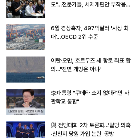
도"…전문가들, 세제개편안 부작용
우려
6월 경상흑자, 497억달러 '사상 최
대'…OECD 2위 수준
이란·오만, 호르무즈 새 항로 좌표 합
의…"전면 개방은 아냐"
李대통령 "쿠데타 소지 없애려면 사
관학교 통합"
與 전당대회 2차 토론회…'탈당 의혹
·신천지 당원 가입 논란' 공방