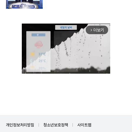
더보기
arrow_forward_ios
Unmute
개인정보처리방침
청소년보호정책
사이트맵