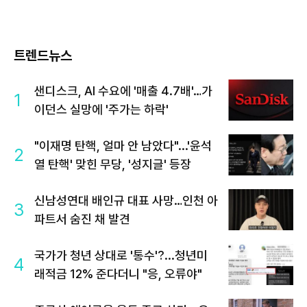
트렌드뉴스
샌디스크, AI 수요에 '매출 4.7배'…가
1
이던스 실망에 '주가는 하락'
"이재명 탄핵, 얼마 안 남았다"...'윤석
2
열 탄핵' 맞힌 무당, '성지글' 등장
신남성연대 배인규 대표 사망…인천 아
3
파트서 숨진 채 발견
국가가 청년 상대로 '통수'?...청년미
4
래적금 12% 준다더니 "응, 오류야"