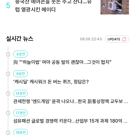
중국산 에어콘을 웃돈 주고 산다...유
5
럽 열광시킨 메이디
실시간 뉴스
08.06 22:45
UPDATE
4분전
與 "'하늘이법' 여야 공동 발의 괜찮아…그것이 협치"
9분전
'캐시딜' 캐시워크 돈 버는 퀴즈, 정답은?
14분전
관세전쟁 '엔드게임' 윤곽 나오나…한국 新통상정책 교두보 활
용해야
17분전
섬유패션 글로벌 경쟁력 키운다…산업부 15개 과제 180억 지
원
18분전