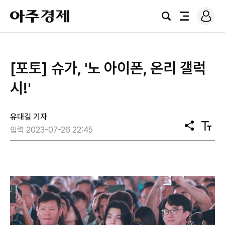
로
아
그
검
전
주
인
색
체
경
메
제
뉴
[포토] 슈가, '노 아이폰, 온리 갤럭
시!'
유대길 기자
공
텍
입력 2023-07-26 22:45
유
스
트
크
기