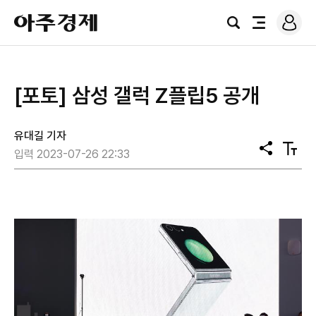
로
아
그
검
전
주
인
색
체
경
메
제
뉴
[포토] 삼성 갤럭 Z플립5 공개
유대길 기자
공
텍
입력 2023-07-26 22:33
유
스
트
크
기