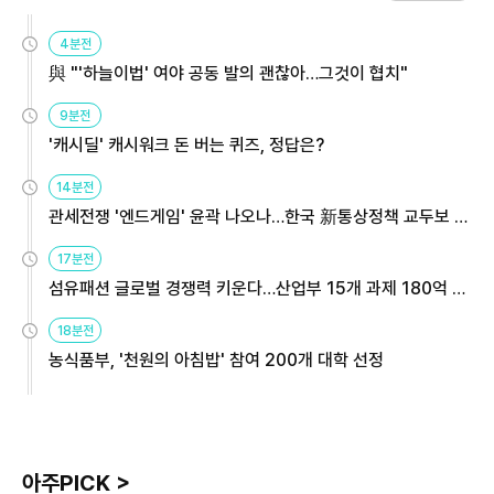
4분전
與 "'하늘이법' 여야 공동 발의 괜찮아…그것이 협치"
9분전
'캐시딜' 캐시워크 돈 버는 퀴즈, 정답은?
14분전
관세전쟁 '엔드게임' 윤곽 나오나…한국 新통상정책 교두보 활
용해야
17분전
섬유패션 글로벌 경쟁력 키운다…산업부 15개 과제 180억 지
원
18분전
농식품부, '천원의 아침밥' 참여 200개 대학 선정
아주PICK >