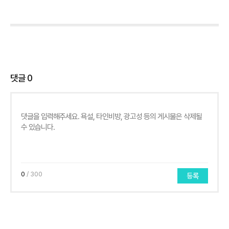
댓글
0
0
/ 300
등록