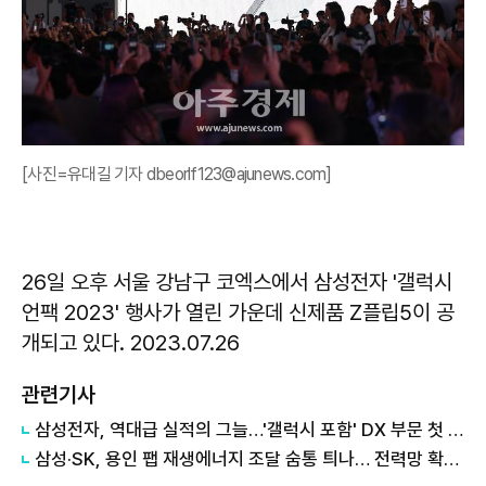
[사진=유대길 기자 dbeorlf123@ajunews.com]
26일 오후 서울 강남구 코엑스에서 삼성전자 '갤럭시
언팩 2023' 행사가 열린 가운데 신제품 Z플립5이 공
개되고 있다. 2023.07.26
관련기사
삼성전자, 역대급 실적의 그늘…'갤럭시 포함' DX 부문 첫 적자
삼성·SK, 용인 팹 재생에너지 조달 숨통 틔나… 전력망 확충에 에너지 리스크 완화 기대