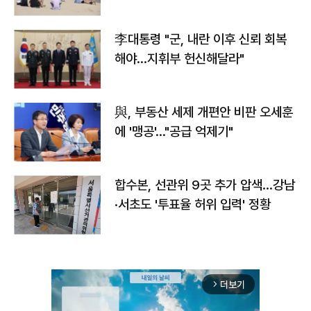
李대통령 "군, 내란 이후 신뢰 회복
해야…지휘부 헌신해달라"
與, 부동산 세제 개편안 비판 오세훈
에 '맹공'…"공급 억제기"
합수본, 선관위 9곳 추가 압색…강남
·서초도 '투표율 허위 입력' 정황
더보기
arrow_forward_ios