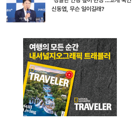
"경솔한 언행 깊이 반성"…고개 숙인
신동엽, 무슨 일이길래?