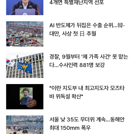
4개면 특별재난지역 선포
AI 반도체가 뒤집은 수출 순위…韓·
대만, 사상 첫 日 추월
경찰, 9월부터 '제 가족 사건' 못 맡는
다…수사인력 881명 보강
"이란 지도부 내 최고지도자 모즈타
바 위독설 확산"
서울 낮 35도 무더위 계속…동해안
최대 150㎜ 폭우