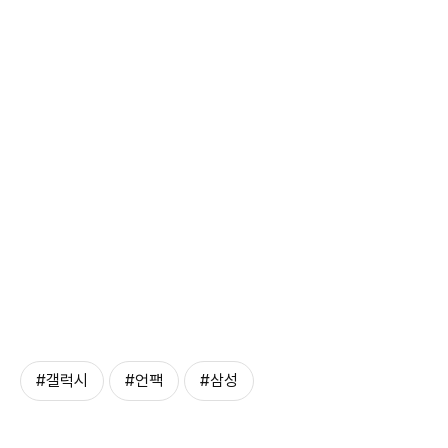
#갤럭시
#언팩
#삼성