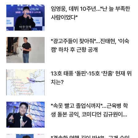
임영웅, 데뷔 10주년…"난 늘 부족한
사람이었다"
"광고주들이 찾아줘"…진태현, '이숙
캠' 하차 후 근황 공개
13호 태풍 '돌핀'·15호 '찬홈' 현재 위
치는?
"속옷 빨고 졸업식까지"…근육병 학
생 돌본 공익, 코미디언 김규원이었
다