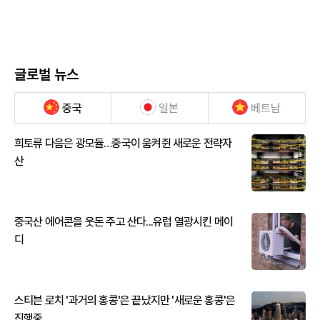
글로벌 뉴스
중국
일본
베트남
희토류 다음은 광모듈…중국이 움켜쥔 새로운 전략자
산
중국산 에어콘을 웃돈 주고 산다...유럽 열광시킨 메이
디
스티븐 로치 '과거의 홍콩'은 끝났지만 '새로운 홍콩'은
진행중