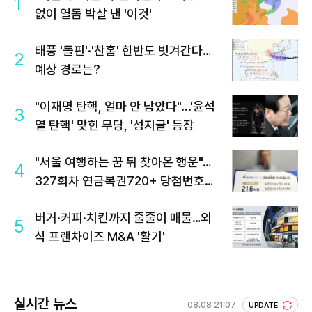
1
없이 열돔 박살 낸 '이것'
태풍 '돌핀'·'찬홈' 한반도 빗겨간다…
2
예상 경로는?
"이재명 탄핵, 얼마 안 남았다"...'윤석
3
열 탄핵' 맞힌 무당, '성지글' 등장
"서울 여행하는 꿈 뒤 찾아온 행운"…
4
327회차 연금복권720+ 당첨번호조
회 주목
버거·커피·치킨까지 줄줄이 매물…외
5
식 프랜차이즈 M&A '활기'
실시간 뉴스
08.08 21:07
UPDATE