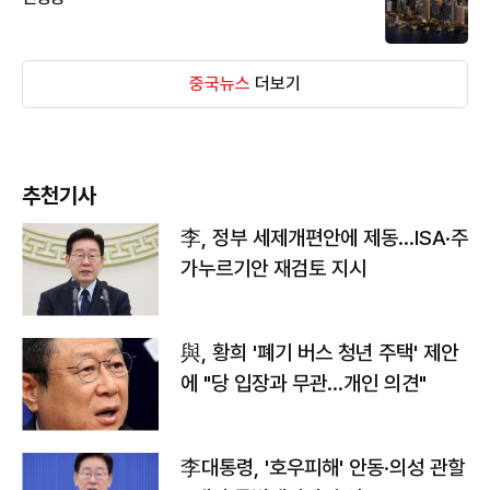
중국뉴스
더보기
추천기사
李, 정부 세제개편안에 제동…ISA·주
가누르기안 재검토 지시
與, 황희 '폐기 버스 청년 주택' 제안
에 "당 입장과 무관…개인 의견"
李대통령, '호우피해' 안동·의성 관할