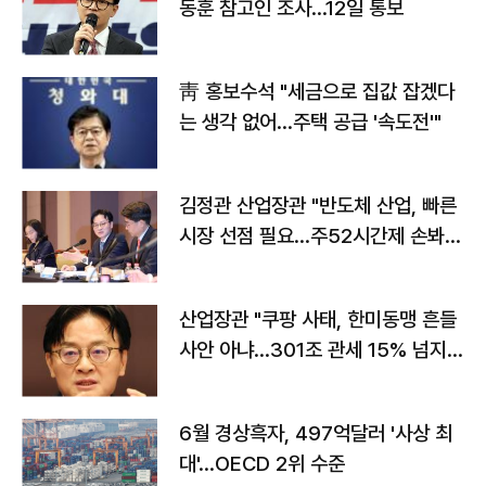
동훈 참고인 조사...12일 통보
靑 홍보수석 "세금으로 집값 잡겠다
는 생각 없어…주택 공급 '속도전'"
김정관 산업장관 "반도체 산업, 빠른
시장 선점 필요…주52시간제 손봐
야"
산업장관 "쿠팡 사태, 한미동맹 흔들
사안 아냐…301조 관세 15% 넘지
않도록 협의"
6월 경상흑자, 497억달러 '사상 최
대'…OECD 2위 수준