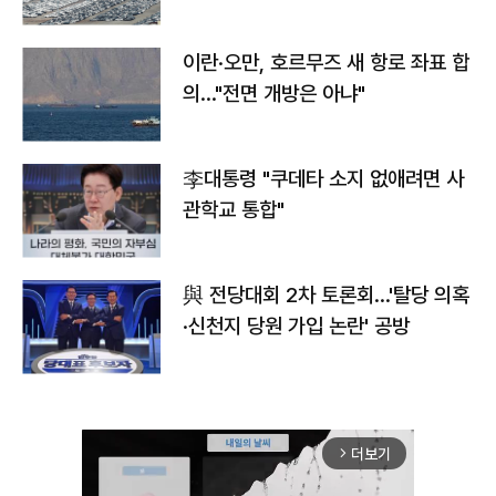
이란·오만, 호르무즈 새 항로 좌표 합
의…"전면 개방은 아냐"
李대통령 "쿠데타 소지 없애려면 사
관학교 통합"
與 전당대회 2차 토론회…'탈당 의혹
·신천지 당원 가입 논란' 공방
더보기
arrow_forward_ios