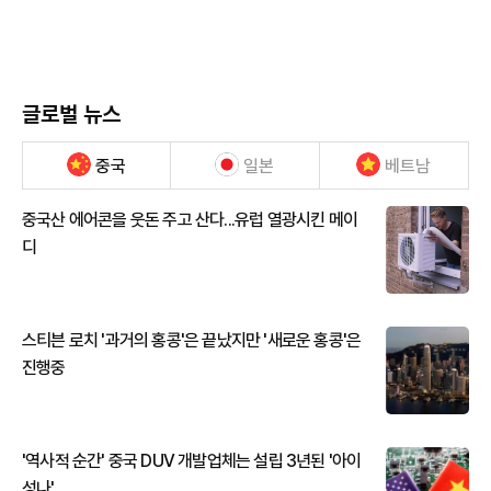
글로벌 뉴스
중국
일본
베트남
중국산 에어콘을 웃돈 주고 산다...유럽 열광시킨 메이
디
스티븐 로치 '과거의 홍콩'은 끝났지만 '새로운 홍콩'은
진행중
'역사적 순간' 중국 DUV 개발업체는 설립 3년된 '아이
성나'