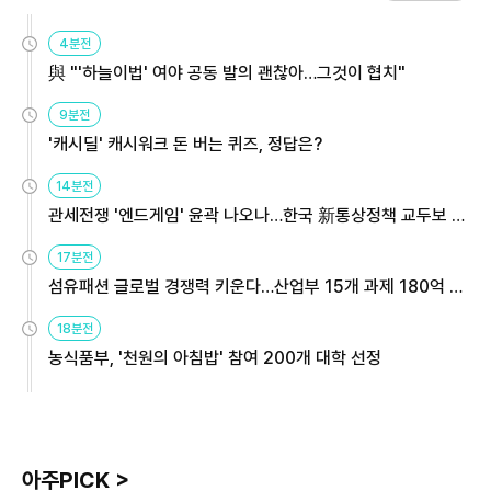
4분전
與 "'하늘이법' 여야 공동 발의 괜찮아…그것이 협치"
9분전
'캐시딜' 캐시워크 돈 버는 퀴즈, 정답은?
14분전
관세전쟁 '엔드게임' 윤곽 나오나…한국 新통상정책 교두보 활
용해야
17분전
섬유패션 글로벌 경쟁력 키운다…산업부 15개 과제 180억 지
원
18분전
농식품부, '천원의 아침밥' 참여 200개 대학 선정
아주PICK >