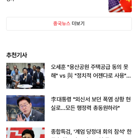
중국뉴스
더보기
추천기사
오세훈 "용산공원 주택공급 동의 못
해" vs 與 "정치적 어젠다로 사용"
맞불
李대통령 "외신서 보던 폭염 상황 현
실로…모든 행정력 총동원하라"
종합특검, '계엄 당정대 회의 참석' 한