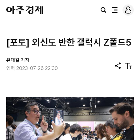
로
아
그
검
전
주
인
색
체
경
메
제
뉴
[포토] 외신도 반한 갤럭시 Z폴드5
유대길 기자
공
텍
입력 2023-07-26 22:30
유
스
트
크
기