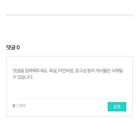
댓글
0
0
/ 300
등록