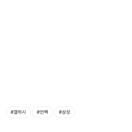
#갤럭시
#언팩
#삼성