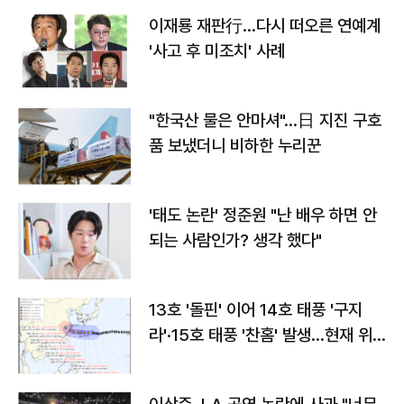
이재룡 재판行…다시 떠오른 연예계
'사고 후 미조치' 사례
"한국산 물은 안마셔"…日 지진 구호
품 보냈더니 비하한 누리꾼
'태도 논란' 정준원 "난 배우 하면 안
되는 사람인가? 생각 했다"
13호 '돌핀' 이어 14호 태풍 '구지
라'·15호 태풍 '찬홈' 발생…현재 위
치와 이동경로는?