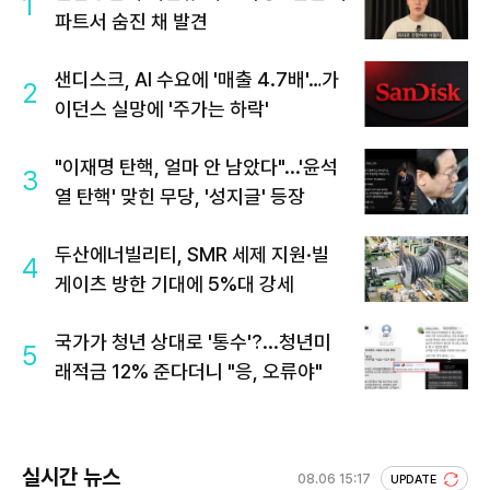
1
파트서 숨진 채 발견
샌디스크, AI 수요에 '매출 4.7배'…가
2
이던스 실망에 '주가는 하락'
"이재명 탄핵, 얼마 안 남았다"...'윤석
3
열 탄핵' 맞힌 무당, '성지글' 등장
두산에너빌리티, SMR 세제 지원·빌
4
게이츠 방한 기대에 5%대 강세
국가가 청년 상대로 '통수'?...청년미
5
래적금 12% 준다더니 "응, 오류야"
실시간 뉴스
08.06 15:17
UPDATE