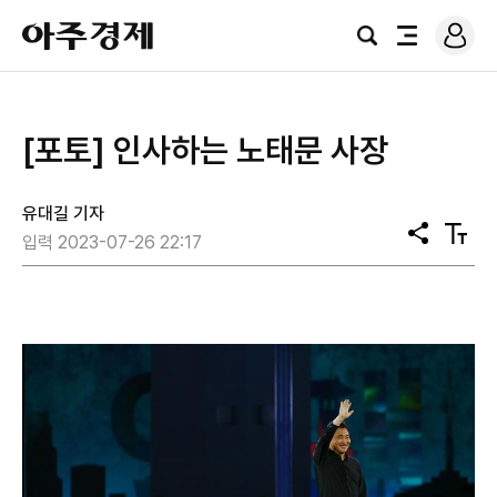
로
아
그
검
전
주
인
색
체
경
메
제
뉴
[포토] 인사하는 노태문 사장
유대길 기자
공
텍
입력 2023-07-26 22:17
유
스
트
크
기