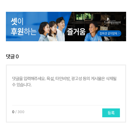
댓글
0
0
/ 300
등록