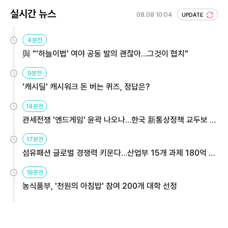
실시간 뉴스
08.08 10:04
UPDATE
4분전
與 "'하늘이법' 여야 공동 발의 괜찮아…그것이 협치"
9분전
'캐시딜' 캐시워크 돈 버는 퀴즈, 정답은?
14분전
관세전쟁 '엔드게임' 윤곽 나오나…한국 新통상정책 교두보 활
용해야
17분전
섬유패션 글로벌 경쟁력 키운다…산업부 15개 과제 180억 지
원
18분전
농식품부, '천원의 아침밥' 참여 200개 대학 선정