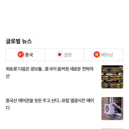
글로벌 뉴스
중국
일본
베트남
희토류 다음은 광모듈…중국이 움켜쥔 새로운 전략자
산
중국산 에어콘을 웃돈 주고 산다...유럽 열광시킨 메이
디