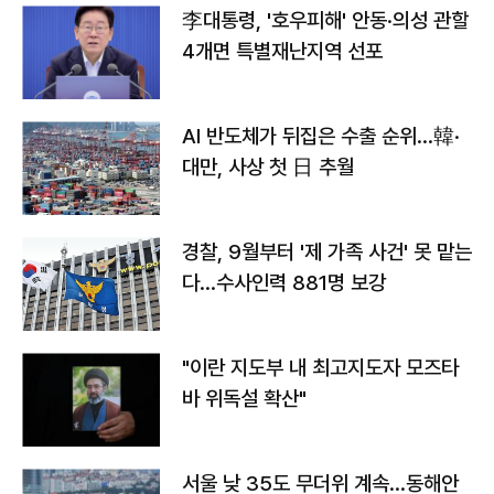
李대통령, '호우피해' 안동·의성 관할
4개면 특별재난지역 선포
AI 반도체가 뒤집은 수출 순위…韓·
대만, 사상 첫 日 추월
경찰, 9월부터 '제 가족 사건' 못 맡는
다…수사인력 881명 보강
"이란 지도부 내 최고지도자 모즈타
바 위독설 확산"
서울 낮 35도 무더위 계속…동해안