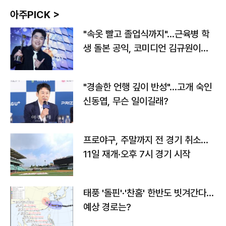
아주PICK >
"속옷 빨고 졸업식까지"…근육병 학
생 돌본 공익, 코미디언 김규원이었
다
"경솔한 언행 깊이 반성"…고개 숙인
신동엽, 무슨 일이길래?
프로야구, 주말까지 전 경기 취소…
11일 재개·오후 7시 경기 시작
태풍 '돌핀'·'찬홈' 한반도 빗겨간다…
예상 경로는?