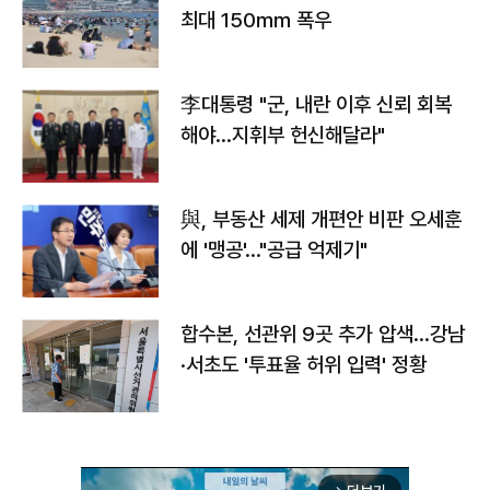
최대 150㎜ 폭우
李대통령 "군, 내란 이후 신뢰 회복
해야…지휘부 헌신해달라"
與, 부동산 세제 개편안 비판 오세훈
에 '맹공'…"공급 억제기"
합수본, 선관위 9곳 추가 압색…강남
·서초도 '투표율 허위 입력' 정황