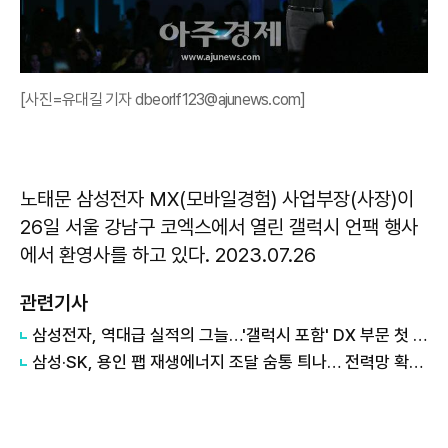
[사진=유대길 기자 dbeorlf123@ajunews.com]
노태문 삼성전자 MX(모바일경험) 사업부장(사장)이
26일 서울 강남구 코엑스에서 열린 갤럭시 언팩 행사
에서 환영사를 하고 있다. 2023.07.26
관련기사
삼성전자, 역대급 실적의 그늘…'갤럭시 포함' DX 부문 첫 적자
삼성·SK, 용인 팹 재생에너지 조달 숨통 틔나… 전력망 확충에 에너지 리스크 완화 기대