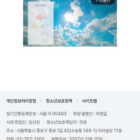
더보기
arrow_forward_ios
Unmute
개인정보처리방침
청소년보호정책
사이트맵
정기간행등록번호 : 서울 아 00493
회장·발행인 : 곽영길
사장·편집인 : 임규진
청소년보호책임자 : 전운
주소 : 서울특별시 종로구 종로 1길 42(수송동 146-1) 이마빌딩 11층
전화 : 02-767-1500
발행일자 : 2007년 11월 15일