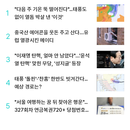
"다음 주 기온 뚝 떨어진다"…태풍도
1
없이 열돔 박살 낸 '이것'
중국산 에어콘을 웃돈 주고 산다...유
2
럽 열광시킨 메이디
"이재명 탄핵, 얼마 안 남았다"...'윤석
3
열 탄핵' 맞힌 무당, '성지글' 등장
태풍 '돌핀'·'찬홈' 한반도 빗겨간다…
4
예상 경로는?
"서울 여행하는 꿈 뒤 찾아온 행운"…
5
327회차 연금복권720+ 당첨번호조
회 주목