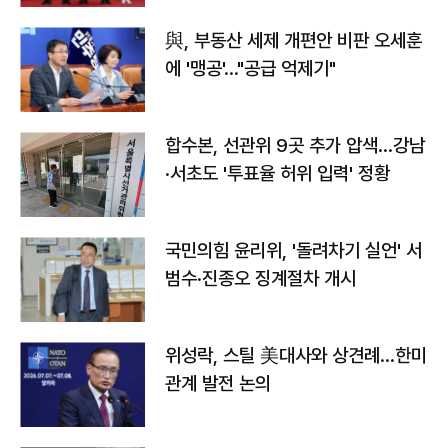
與, 부동산 세제 개편안 비판 오세훈
에 '맹공'…"공급 억제기"
합수본, 선관위 9곳 추가 압색…강남
·서초도 '투표율 허위 입력' 정황
국민의힘 윤리위, '돌려차기 실언' 서
범수·진종오 징계절차 개시
위성락, 스틸 美대사와 상견례…한미
관계 발전 논의