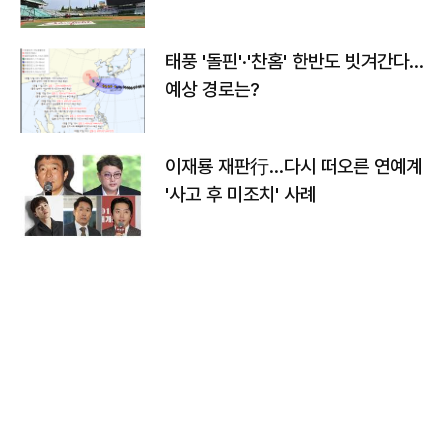
태풍 '돌핀'·'찬홈' 한반도 빗겨간다…
예상 경로는?
이재룡 재판行…다시 떠오른 연예계
'사고 후 미조치' 사례