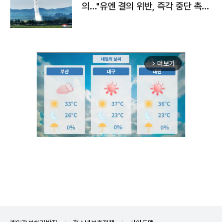
의…"유엔 결의 위반, 즉각 중단 촉
구"
더보기
arrow_forward_ios
Unmute