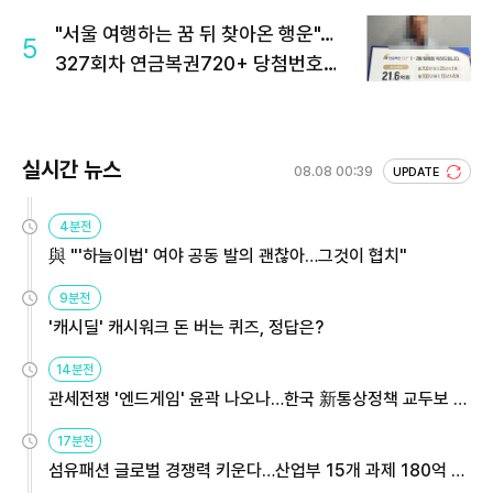
"서울 여행하는 꿈 뒤 찾아온 행운"…
5
327회차 연금복권720+ 당첨번호조
회 주목
실시간 뉴스
08.08 00:39
UPDATE
4분전
與 "'하늘이법' 여야 공동 발의 괜찮아…그것이 협치"
9분전
'캐시딜' 캐시워크 돈 버는 퀴즈, 정답은?
14분전
관세전쟁 '엔드게임' 윤곽 나오나…한국 新통상정책 교두보 활
용해야
17분전
섬유패션 글로벌 경쟁력 키운다…산업부 15개 과제 180억 지