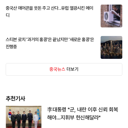
중국산 에어콘을 웃돈 주고 산다...유럽 열광시킨 메이
디
스티븐 로치 '과거의 홍콩'은 끝났지만 '새로운 홍콩'은
진행중
중국뉴스
더보기
추천기사
李대통령 "군, 내란 이후 신뢰 회복
해야…지휘부 헌신해달라"