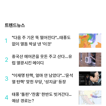
트렌드뉴스
"다음 주 기온 뚝 떨어진다"…태풍도
1
없이 열돔 박살 낸 '이것'
중국산 에어콘을 웃돈 주고 산다...유
2
럽 열광시킨 메이디
"이재명 탄핵, 얼마 안 남았다"...'윤석
3
열 탄핵' 맞힌 무당, '성지글' 등장
태풍 '돌핀'·'찬홈' 한반도 빗겨간다…
4
예상 경로는?