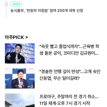
원
18분전
농식품부, '천원의 아침밥' 참여 200개 대학 선정
아주PICK >
"속옷 빨고 졸업식까지"…근육병 학
생 돌본 공익, 코미디언 김규원이었
다
"경솔한 언행 깊이 반성"…고개 숙인
신동엽, 무슨 일이길래?
프로야구, 주말까지 전 경기 취소…
11일 재개·오후 7시 경기 시작