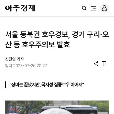
로
아
그
검
전
주
인
색
체
경
메
제
뉴
서울 동북권 호우경보, 경기 구리·오
산 등 호우주의보 발효
신진영 기자
공
텍
입력 2023-07-26 20:27
유
스
트
크
기
"장마는 끝났지만, 국지성 집중호우 이어져"