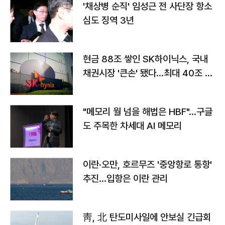
'채상병 순직' 임성근 전 사단장 항소
심도 징역 3년
현금 88조 쌓인 SK하이닉스, 국내
채권시장 '큰손' 됐다…최대 40조 투
자
"메모리 월 넘을 해법은 HBF"…구글
도 주목한 차세대 AI 메모리
이란·오만, 호르무즈 '중앙항로 통항'
추진…입항은 이란 관리
靑, 北 탄도미사일에 안보실 긴급회