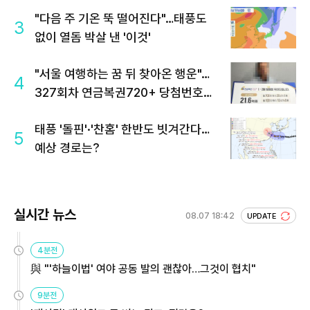
"다음 주 기온 뚝 떨어진다"…태풍도
3
없이 열돔 박살 낸 '이것'
"서울 여행하는 꿈 뒤 찾아온 행운"…
4
327회차 연금복권720+ 당첨번호조
회 주목
태풍 '돌핀'·'찬홈' 한반도 빗겨간다…
5
예상 경로는?
실시간 뉴스
08.07 18:42
UPDATE
4분전
與 "'하늘이법' 여야 공동 발의 괜찮아…그것이 협치"
9분전