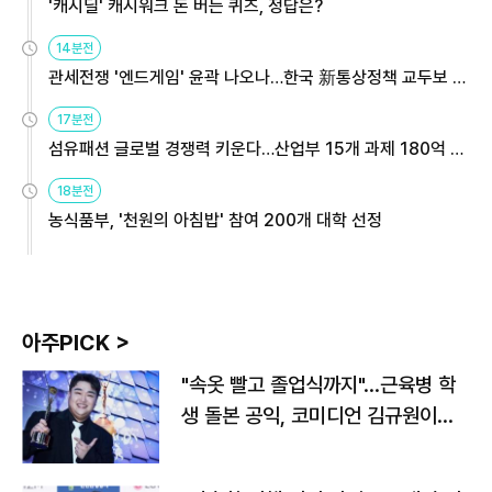
'캐시딜' 캐시워크 돈 버는 퀴즈, 정답은?
14분전
관세전쟁 '엔드게임' 윤곽 나오나…한국 新통상정책 교두보 활
용해야
17분전
섬유패션 글로벌 경쟁력 키운다…산업부 15개 과제 180억 지
원
18분전
농식품부, '천원의 아침밥' 참여 200개 대학 선정
아주PICK >
"속옷 빨고 졸업식까지"…근육병 학
생 돌본 공익, 코미디언 김규원이었
다