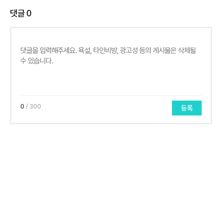
댓글
0
0
/ 300
등록