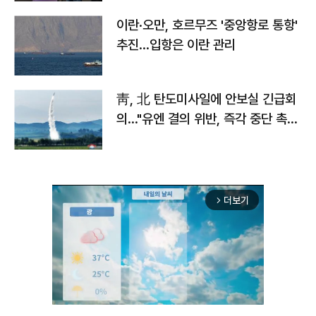
이란·오만, 호르무즈 '중앙항로 통항'
추진…입항은 이란 관리
靑, 北 탄도미사일에 안보실 긴급회
의…"유엔 결의 위반, 즉각 중단 촉
구"
더보기
arrow_forward_ios