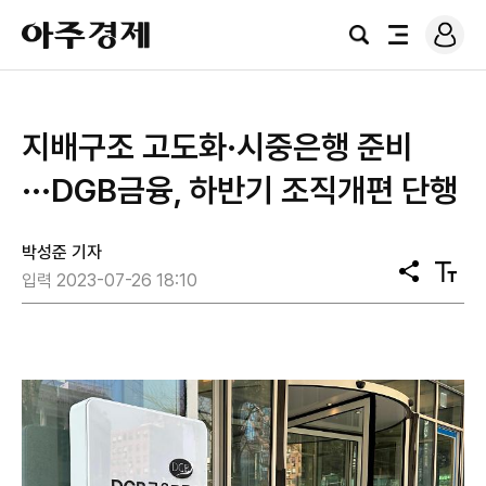
로
아
그
검
전
주
인
색
체
경
메
제
뉴
지배구조 고도화·시중은행 준비
···DGB금융, 하반기 조직개편 단행
박성준 기자
공
텍
입력 2023-07-26 18:10
유
스
트
크
기