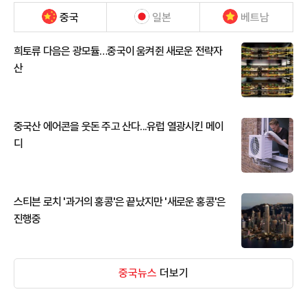
중국
일본
베트남
희토류 다음은 광모듈…중국이 움켜쥔 새로운 전략자
산
중국산 에어콘을 웃돈 주고 산다...유럽 열광시킨 메이
디
스티븐 로치 '과거의 홍콩'은 끝났지만 '새로운 홍콩'은
진행중
중국뉴스
더보기