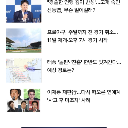
"경솔한 언행 깊이 반성"…고개 숙인
신동엽, 무슨 일이길래?
프로야구, 주말까지 전 경기 취소…
11일 재개·오후 7시 경기 시작
태풍 '돌핀'·'찬홈' 한반도 빗겨간다…
예상 경로는?
이재룡 재판行…다시 떠오른 연예계
'사고 후 미조치' 사례