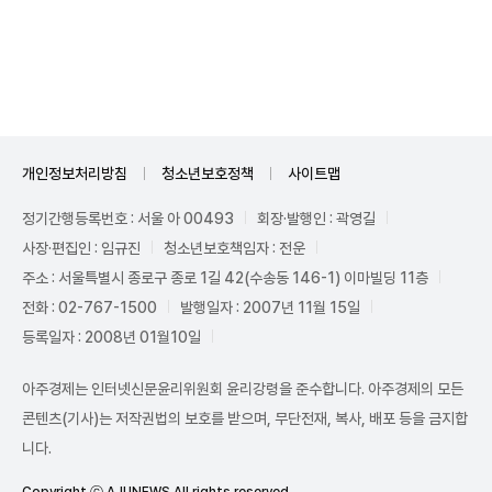
Unmute
개인정보처리방침
청소년보호정책
사이트맵
정기간행등록번호 : 서울 아 00493
회장·발행인 : 곽영길
사장·편집인 : 임규진
청소년보호책임자 : 전운
주소 : 서울특별시 종로구 종로 1길 42(수송동 146-1) 이마빌딩 11층
전화 : 02-767-1500
발행일자 : 2007년 11월 15일
등록일자 : 2008년 01월10일
아주경제는 인터넷신문윤리위원회 윤리강령을 준수합니다. 아주경제의 모든
콘텐츠(기사)는 저작권법의 보호를 받으며, 무단전재, 복사, 배포 등을 금지합
니다.