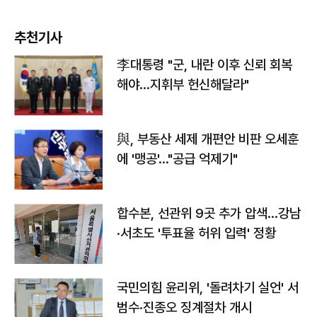
추천기사
李대통령 "군, 내란 이후 신뢰 회복
해야…지휘부 헌신해달라"
與, 부동산 세제 개편안 비판 오세훈
에 '맹공'…"공급 억제기"
합수본, 선관위 9곳 추가 압색…강남
·서초도 '투표율 허위 입력' 정황
국민의힘 윤리위, '돌려차기 실언' 서
범수·진종오 징계절차 개시