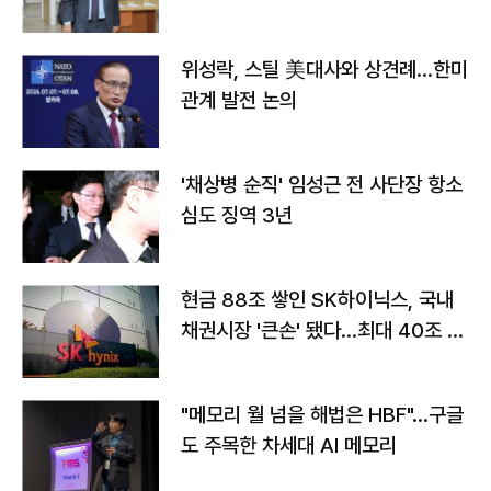
위성락, 스틸 美대사와 상견례…한미
관계 발전 논의
'채상병 순직' 임성근 전 사단장 항소
심도 징역 3년
현금 88조 쌓인 SK하이닉스, 국내
채권시장 '큰손' 됐다…최대 40조 투
자
"메모리 월 넘을 해법은 HBF"…구글
도 주목한 차세대 AI 메모리