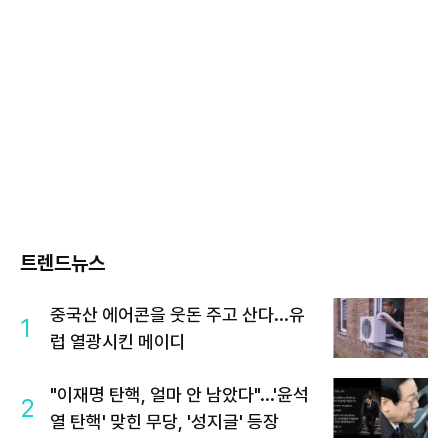
트렌드뉴스
중국산 에어콘을 웃돈 주고 산다...유
1
럽 열광시킨 메이디
"이재명 탄핵, 얼마 안 남았다"...'윤석
2
열 탄핵' 맞힌 무당, '성지글' 등장