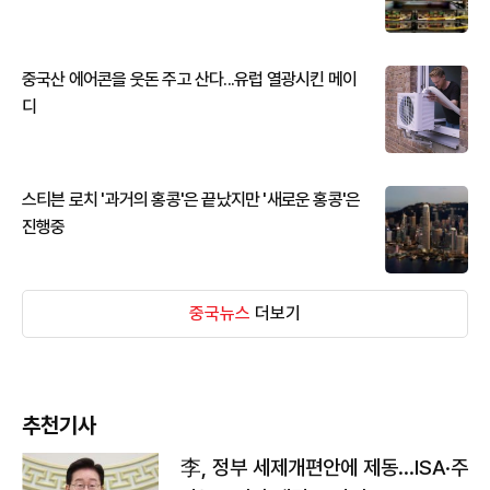
중국산 에어콘을 웃돈 주고 산다...유럽 열광시킨 메이
디
스티븐 로치 '과거의 홍콩'은 끝났지만 '새로운 홍콩'은
진행중
중국뉴스
더보기
추천기사
李, 정부 세제개편안에 제동…ISA·주