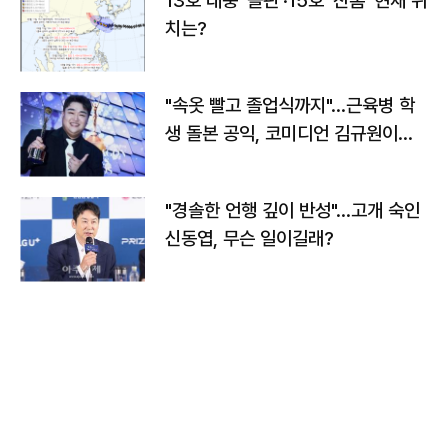
13호 태풍 '돌핀'·15호 '찬홈' 현재 위
치는?
"속옷 빨고 졸업식까지"…근육병 학
생 돌본 공익, 코미디언 김규원이었
다
"경솔한 언행 깊이 반성"…고개 숙인
신동엽, 무슨 일이길래?