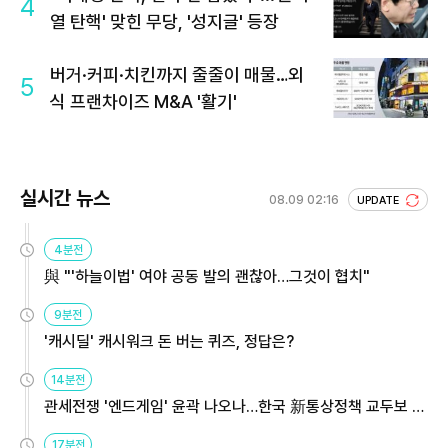
4
열 탄핵' 맞힌 무당, '성지글' 등장
버거·커피·치킨까지 줄줄이 매물…외
5
식 프랜차이즈 M&A '활기'
실시간 뉴스
08.09 02:16
UPDATE
4분전
與 "'하늘이법' 여야 공동 발의 괜찮아…그것이 협치"
9분전
'캐시딜' 캐시워크 돈 버는 퀴즈, 정답은?
14분전
관세전쟁 '엔드게임' 윤곽 나오나…한국 新통상정책 교두보 활
용해야
17분전