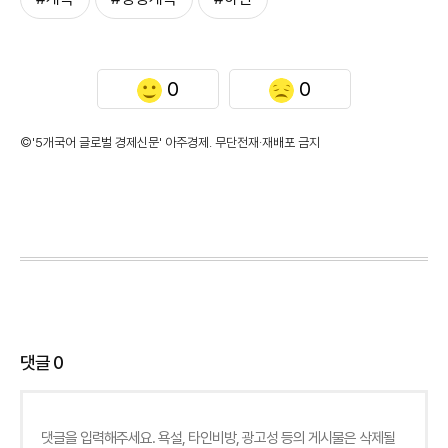
0
0
©'5개국어 글로벌 경제신문' 아주경제. 무단전재·재배포 금지
댓글
0