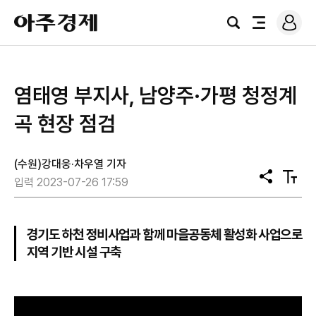
로
아
그
검
전
주
인
색
체
경
메
제
뉴
염태영 부지사, 남양주·가평 청정계
곡 현장 점검
(수원)강대웅·차우열 기자
공
텍
입력 2023-07-26 17:59
유
스
트
크
기
경기도 하천 정비사업과 함께 마을공동체 활성화 사업으로
지역 기반 시설 구축