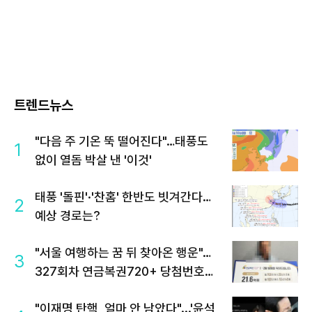
트렌드뉴스
"다음 주 기온 뚝 떨어진다"…태풍도
1
없이 열돔 박살 낸 '이것'
태풍 '돌핀'·'찬홈' 한반도 빗겨간다…
2
예상 경로는?
"서울 여행하는 꿈 뒤 찾아온 행운"…
3
327회차 연금복권720+ 당첨번호조
회 주목
"이재명 탄핵, 얼마 안 남았다"...'윤석