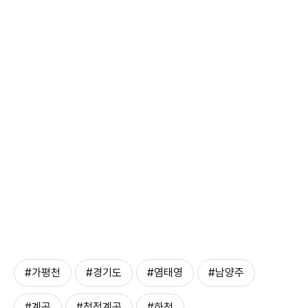
#가평천
#경기도
#염태영
#남양주
#계곡
#청정계곡
#하천