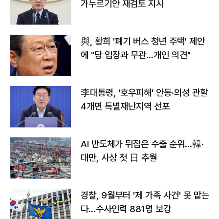
가누르기안 재검토 지시
與, 황희 '폐기 버스 청년 주택' 제안
에 "당 입장과 무관…개인 의견"
李대통령, '호우피해' 안동·의성 관할
4개면 특별재난지역 선포
AI 반도체가 뒤집은 수출 순위…韓·
대만, 사상 첫 日 추월
경찰, 9월부터 '제 가족 사건' 못 맡는
다…수사인력 881명 보강