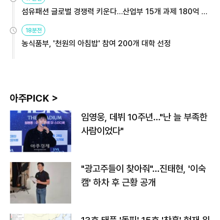
섬유패션 글로벌 경쟁력 키운다…산업부 15개 과제 180억 지
원
18분전
농식품부, '천원의 아침밥' 참여 200개 대학 선정
아주PICK >
임영웅, 데뷔 10주년…"난 늘 부족한
사람이었다"
"광고주들이 찾아줘"…진태현, '이숙
캠' 하차 후 근황 공개