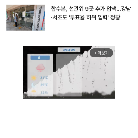
합수본, 선관위 9곳 추가 압색…강남
·서초도 '투표율 허위 입력' 정황
더보기
arrow_forward_ios
Mute