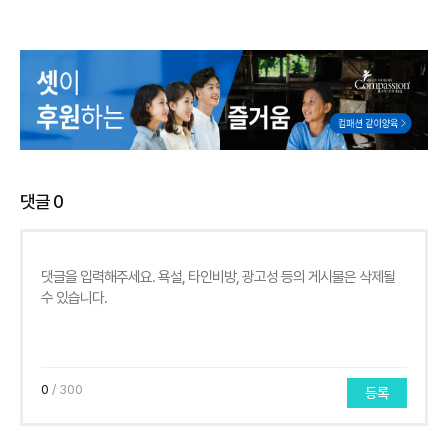
댓글
0
0
/ 300
등록