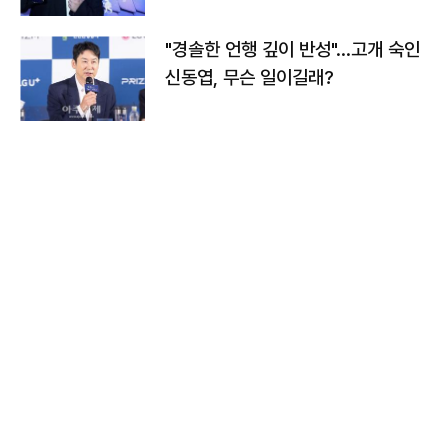
다
"경솔한 언행 깊이 반성"…고개 숙인
신동엽, 무슨 일이길래?