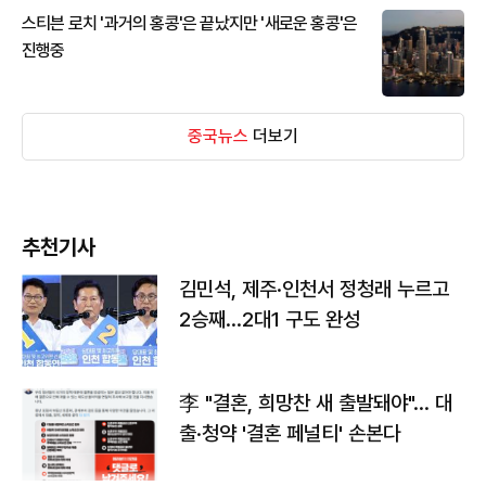
스티븐 로치 '과거의 홍콩'은 끝났지만 '새로운 홍콩'은
진행중
중국뉴스
더보기
추천기사
김민석, 제주·인천서 정청래 누르고
2승째…2대1 구도 완성
李 "결혼, 희망찬 새 출발돼야"… 대
출·청약 '결혼 페널티' 손본다