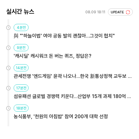
실시간 뉴스
08.09 18:11
UPDATE
4분전
與 "'하늘이법' 여야 공동 발의 괜찮아…그것이 협치"
9분전
'캐시딜' 캐시워크 돈 버는 퀴즈, 정답은?
14분전
관세전쟁 '엔드게임' 윤곽 나오나…한국 新통상정책 교두보 활
용해야
17분전
섬유패션 글로벌 경쟁력 키운다…산업부 15개 과제 180억 지
원
18분전
농식품부, '천원의 아침밥' 참여 200개 대학 선정