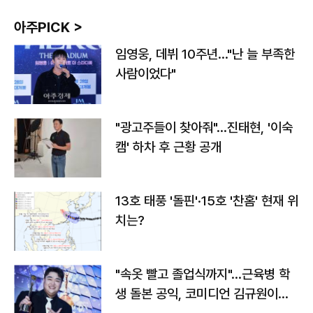
아주PICK >
임영웅, 데뷔 10주년…"난 늘 부족한
사람이었다"
"광고주들이 찾아줘"…진태현, '이숙
캠' 하차 후 근황 공개
13호 태풍 '돌핀'·15호 '찬홈' 현재 위
치는?
"속옷 빨고 졸업식까지"…근육병 학
생 돌본 공익, 코미디언 김규원이었