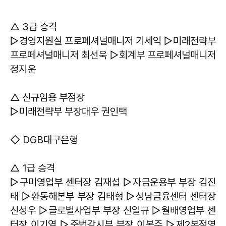
△ 3급 승격
▷경영지원실 프로페셔널매니저 기세익 ▷미래전략부
프로페셔널매니저 최선욱 ▷회계부 프로페셔널매니저
정지운
△ 신규임용 부점장
▷미래전략부 부장대우 권인택
◇ DGB대구은행
△ 1급 승격
▷구미영업부 센터장 김재섭 ▷자금운용부 부장 김진
태 ▷환동해본부 부장 김태형 ▷성남금융센터 센터장
신성우 ▷글로벌사업부 부장 신일규 ▷월배영업부 센
터장 이기열 ▷준법감시부 부장 이봉주 ▷제2본점영