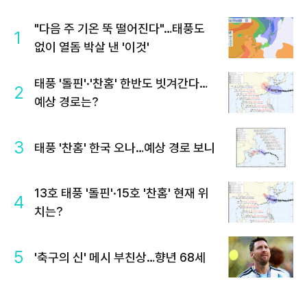
"다음 주 기온 뚝 떨어진다"…태풍도
1
없이 열돔 박살 낸 '이것'
태풍 '돌핀'·'찬홈' 한반도 빗겨간다…
2
예상 경로는?
3
태풍 '찬홈' 한국 오나…예상 경로 보니
13호 태풍 '돌핀'·15호 '찬홈' 현재 위
4
치는?
5
'축구의 신' 메시 부친상…향년 68세