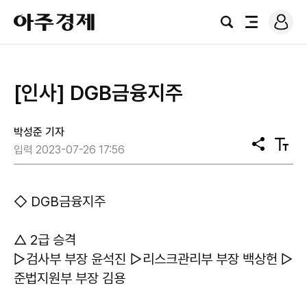
로
아
그
검
전
주
인
색
체
경
메
제
뉴
[인사] DGB금융지주
박성준 기자
공
텍
입력 2023-07-26 17:56
유
스
트
크
기
◇ DGB금융지주
△ 2급 승격
▷검사부 부장 윤석진 ▷리스크관리부 부장 백상헌 ▷
준법지원부 부장 김용