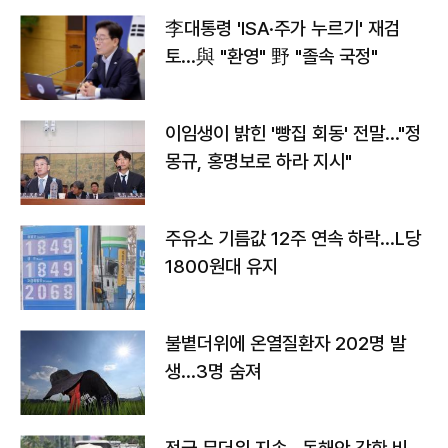
李대통령 'ISA·주가 누르기' 재검
토…與 "환영" 野 "졸속 국정"
이임생이 밝힌 '빵집 회동' 전말…"정
몽규, 홍명보로 하라 지시"
주유소 기름값 12주 연속 하락…L당
1800원대 유지
불볕더위에 온열질환자 202명 발
생…3명 숨져