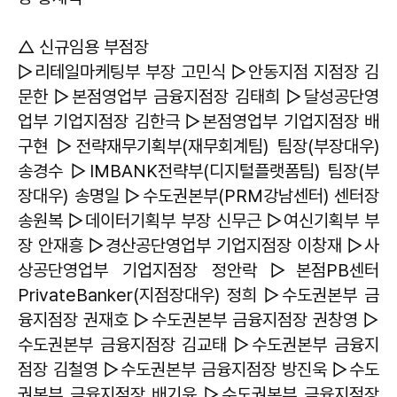
△ 신규임용 부점장
▷리테일마케팅부 부장 고민식 ▷안동지점 지점장 김
문한 ▷본점영업부 금융지점장 김태희 ▷달성공단영
업부 기업지점장 김한극 ▷본점영업부 기업지점장 배
구현 ▷전략재무기획부(재무회계팀) 팀장(부장대우)
송경수 ▷IMBANK전략부(디지털플랫폼팀) 팀장(부
장대우) 송명일 ▷수도권본부(PRM강남센터) 센터장
송원복 ▷데이터기획부 부장 신무근 ▷여신기획부 부
장 안재흥 ▷경산공단영업부 기업지점장 이창재 ▷사
상공단영업부 기업지점장 정안락 ▷본점PB센터
PrivateBanker(지점장대우) 정희 ▷수도권본부 금
융지점장 권재호 ▷수도권본부 금융지점장 권창영 ▷
수도권본부 금융지점장 김교태 ▷수도권본부 금융지
점장 김철영 ▷수도권본부 금융지점장 방진욱 ▷수도
권본부 금융지점장 배기윤 ▷수도권본부 금융지점장