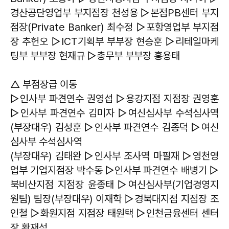
경산공단영업부 부지점장 천성용 ▷본점PB센터 부지
점장(Private Banker) 최수정 ▷포항영업부 부지점
장 추헌오 ▷ICT기획부 부부장 현승훈 ▷리테일마케
팅부 부부장 현재규 ▷총무부 부부장 홍용태
△ 부점장급 이동
▷인사부 파견연수 권영섭 ▷용강지점 지점장 권영훈
▷인사부 파견연수 김미자 ▷여신심사부 수석심사역
(부장대우) 김성훈 ▷인사부 파견연수 김종덕 ▷여신
심사부 수석심사역
(부장대우) 김태완 ▷인사부 조사역 마필재 ▷영천영
업부 기업지점장 박수동 ▷인사부 파견연수 배병기 ▷
북비산지점 지점장 윤종태 ▷여신심사부(기업경영지
원팀) 팀장(부장대우) 이재학 ▷경북대지점 지점장 조
인철 ▷화원지점 지점장 태원택 ▷인천금융센터 센터
장 황재석