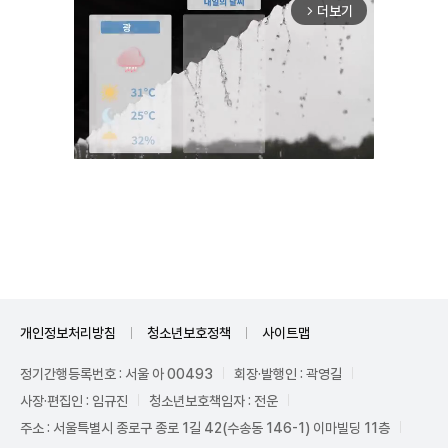
더보기
arrow_forward_ios
Unmute
개인정보처리방침
청소년보호정책
사이트맵
정기간행등록번호 : 서울 아 00493
회장·발행인 : 곽영길
사장·편집인 : 임규진
청소년보호책임자 : 전운
주소 : 서울특별시 종로구 종로 1길 42(수송동 146-1) 이마빌딩 11층