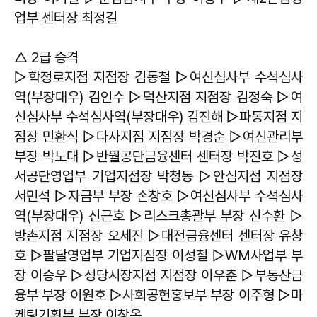
업부 센터장 최정길
△ 2급 승격
▷학정로지점 지점장 김동철 ▷여신심사부 수석심사
역(부장대우) 김인수 ▷덕산지점 지점장 김정숙 ▷여
신심사부 수석심사역(부장대우) 김진해 ▷파동지점 지
점장 민환식 ▷다사지점 지점장 박경순 ▷여신관리부
부장 박노대 ▷반월공단금융센터 센터장 박진호 ▷성
서공단영업부 기업지점장 박청동 ▷안심지점 지점장
서민석 ▷자금부 부장 손창호 ▷여신심사부 수석심사
역(부장대우) 신근호 ▷리스크총괄부 부장 신수환 ▷
방촌지점 지점장 오세진 ▷대전금융센터 센터장 유창
호 ▷팔달영업부 기업지점장 이성철 ▷WM사업부 부
장 이승우 ▷성당시장지점 지점장 이우춘 ▷부동산금
융부 부장 이원호 ▷사회공헌홍보부 부장 이주형 ▷마
케팅기획부 부장 이창옥