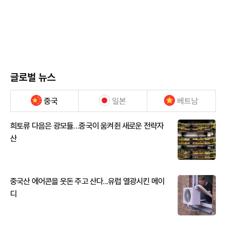
글로벌 뉴스
중국
일본
베트남
희토류 다음은 광모듈…중국이 움켜쥔 새로운 전략자
산
중국산 에어콘을 웃돈 주고 산다...유럽 열광시킨 메이
디