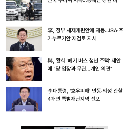
전국 무더위 지속…동해안 강한 비
李, 정부 세제개편안에 제동…ISA·주
가누르기안 재검토 지시
與, 황희 '폐기 버스 청년 주택' 제안
에 "당 입장과 무관…개인 의견"
李대통령, '호우피해' 안동·의성 관할
4개면 특별재난지역 선포