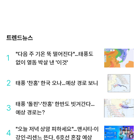
트렌드뉴스
"다음 주 기온 뚝 떨어진다"…태풍도
1
없이 열돔 박살 낸 '이것'
2
태풍 '찬홈' 한국 오나…예상 경로 보니
태풍 '돌핀'·'찬홈' 한반도 빗겨간다…
3
예상 경로는?
"오늘 저녁 상암 피하세요"…맨시티·이
4
강인·리센느 뜬다, 6호선 혼잡 예상