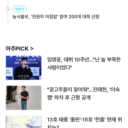
원
18분전
농식품부, '천원의 아침밥' 참여 200개 대학 선정
아주PICK >
임영웅, 데뷔 10주년…"난 늘 부족한
사람이었다"
"광고주들이 찾아줘"…진태현, '이숙
캠' 하차 후 근황 공개
13호 태풍 '돌핀'·15호 '찬홈' 현재 위
치는?