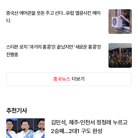
중국산 에어콘을 웃돈 주고 산다...유럽 열광시킨 메이
디
스티븐 로치 '과거의 홍콩'은 끝났지만 '새로운 홍콩'은
진행중
중국뉴스
더보기
추천기사
김민석, 제주·인천서 정청래 누르고
2승째…2대1 구도 완성