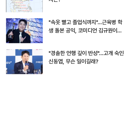
"속옷 빨고 졸업식까지"…근육병 학
생 돌본 공익, 코미디언 김규원이었
다
"경솔한 언행 깊이 반성"…고개 숙인
신동엽, 무슨 일이길래?