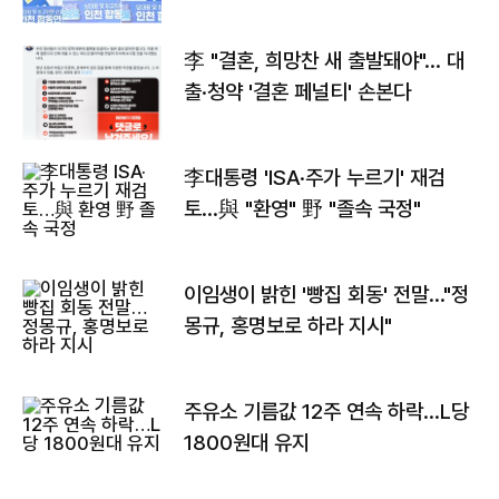
李 "결혼, 희망찬 새 출발돼야"… 대
출·청약 '결혼 페널티' 손본다
李대통령 'ISA·주가 누르기' 재검
토…與 "환영" 野 "졸속 국정"
이임생이 밝힌 '빵집 회동' 전말…"정
몽규, 홍명보로 하라 지시"
주유소 기름값 12주 연속 하락…L당
1800원대 유지