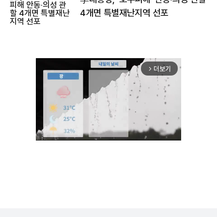
4개면 특별재난지역 선포
더보기
arrow_forward_ios
Unmute