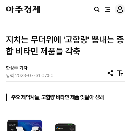
로
아
그
검
전
주
인
색
체
경
메
제
뉴
지치는 무더위에 '고함량' 뽐내는 종
합 비타민 제품들 각축
한성주 기자
공
텍
입력 2023-07-31 07:50
유
스
트
크
기
주요 제약사들, 고함량 비타민 제품 잇달아 선봬