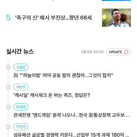
5
'축구의 신' 메시 부친상…향년 68세
실시간 뉴스
08.09 20:20
UPDATE
4분전
與 "'하늘이법' 여야 공동 발의 괜찮아…그것이 협치"
9분전
'캐시딜' 캐시워크 돈 버는 퀴즈, 정답은?
14분전
관세전쟁 '엔드게임' 윤곽 나오나…한국 新통상정책 교두보 활
용해야
17분전
섬유패션 글로벌 경쟁력 키운다…산업부 15개 과제 180억 지