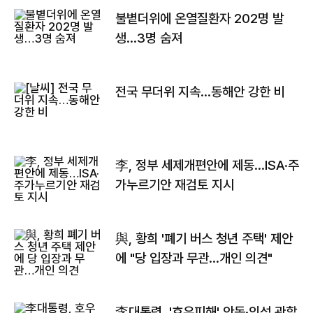
불볕더위에 온열질환자 202명 발
생…3명 숨져
전국 무더위 지속…동해안 강한 비
李, 정부 세제개편안에 제동…ISA·주
가누르기안 재검토 지시
與, 황희 '폐기 버스 청년 주택' 제안
에 "당 입장과 무관…개인 의견"
李대통령, '호우피해' 안동·의성 관할