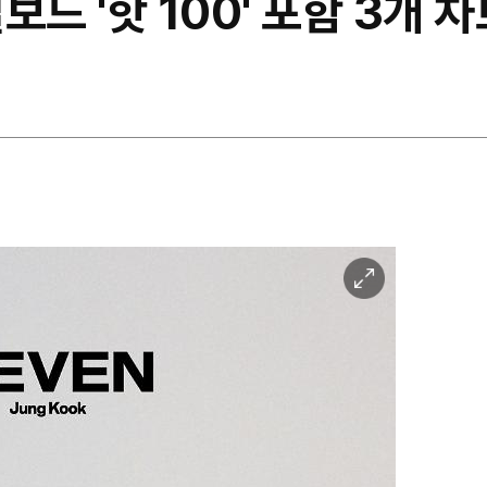
드 '핫 100' 포함 3개 
이
미
지
확
대