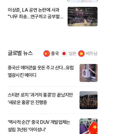
이상준, LA 공연 논란에 사과
"너무 죄송…연구하고 공부할
것"
글로벌 뉴스
중국
일본
베트남
중국산 에어콘을 웃돈 주고 산다...유럽
열광시킨 메이디
스티븐 로치 '과거의 홍콩'은 끝났지만
'새로운 홍콩'은 진행중
'역사적 순간' 중국 DUV 개발업체는
설립 3년된 '아이성나'