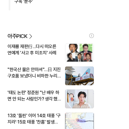
구축 '분주'
아주PICK
이재룡 재판行…다시 떠오른
연예계 '사고 후 미조치' 사례
"한국산 물은 안마셔"…日 지진
구호품 보냈더니 비하한 누리
꾼
'태도 논란' 정준원 "난 배우 하
면 안 되는 사람인가? 생각 했
다"
13호 '돌핀' 이어 14호 태풍 '구
지라'·15호 태풍 '찬홈' 발생…
현재 위치와 이동경로는?