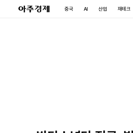
아
중국
AI
산업
재테크
주
경
제