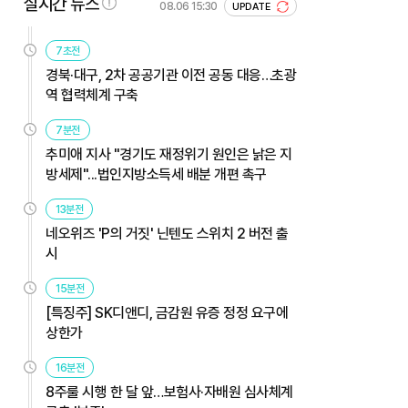
실시간 뉴스
08.06 15:30
UPDATE
7초전
경북·대구, 2차 공공기관 이전 공동 대응…초광
역 협력체계 구축
7분전
추미애 지사 "경기도 재정위기 원인은 낡은 지
방세제"...법인지방소득세 배분 개편 촉구
13분전
네오위즈 'P의 거짓' 닌텐도 스위치 2 버전 출
시
15분전
[특징주] SK디앤디, 금감원 유증 정정 요구에
상한가
16분전
8주룰 시행 한 달 앞…보험사·자배원 심사체계