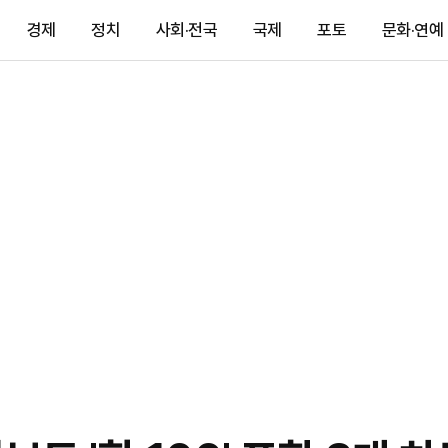
경제
정치
사회·전국
국제
포토
문화·연예