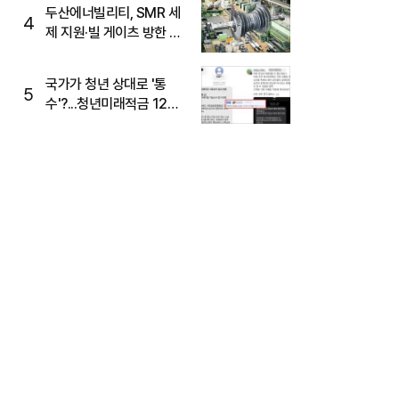
두산에너빌리티, SMR 세
4
제 지원·빌 게이츠 방한 기
대에 5%대 강세
국가가 청년 상대로 '통
5
수'?...청년미래적금 12%
준다더니 "응, 오류야"