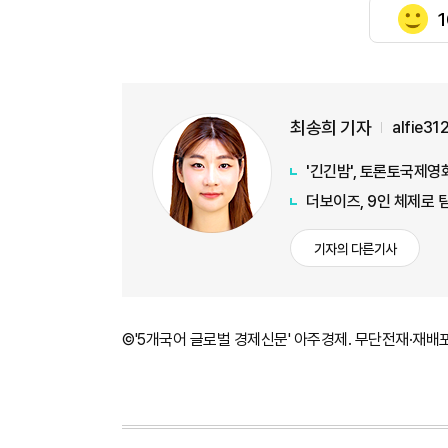
1
최송희 기자
alfie3
'긴긴밤', 토론토국제영
더보이즈, 9인 체제로 
기자의 다른기사
©'5개국어 글로벌 경제신문' 아주경제. 무단전재·재배