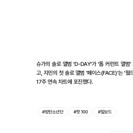
슈가의 솔로 앨범 'D-DAY'가 '톱 커런트 앨범'
고, 지민의 첫 솔로 앨범 '페이스(FACE)'는 '월드
17주 연속 차트에 포진했다.
#방탄소년단
#핫 100
#빌보드