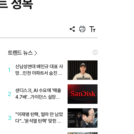
차트 정복
공
프
텍
유
린
스
트
트
크
기
트렌드 뉴스
신남성연대 배인규 대표 사
1
망…인천 아파트서 숨진 채
발견
샌디스크, AI 수요에 '매출
2
4.7배'…가이던스 실망에
'주가는 하락'
"이재명 탄핵, 얼마 안 남았
3
다"...'윤석열 탄핵' 맞힌 무
당, '성지글' 등장