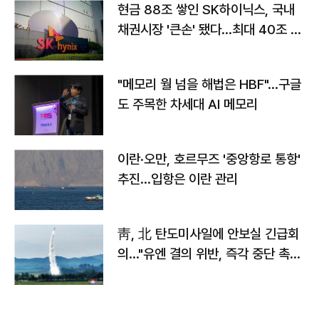
현금 88조 쌓인 SK하이닉스, 국내
채권시장 '큰손' 됐다…최대 40조 투
자
"메모리 월 넘을 해법은 HBF"…구글
도 주목한 차세대 AI 메모리
이란·오만, 호르무즈 '중앙항로 통항'
추진…입항은 이란 관리
靑, 北 탄도미사일에 안보실 긴급회
의…"유엔 결의 위반, 즉각 중단 촉
구"