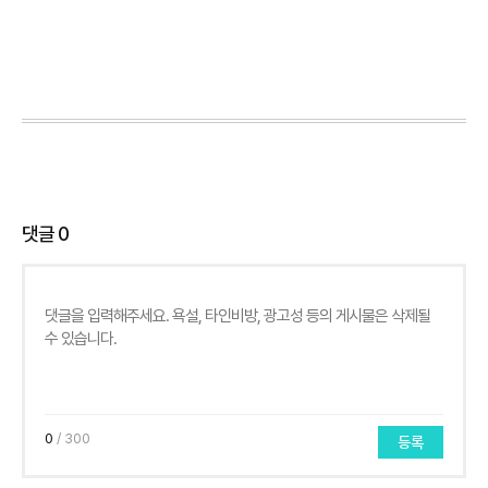
댓글
0
0
/ 300
등록