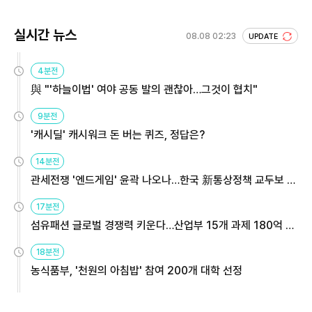
실시간 뉴스
08.08 02:23
UPDATE
4분전
與 "'하늘이법' 여야 공동 발의 괜찮아…그것이 협치"
9분전
'캐시딜' 캐시워크 돈 버는 퀴즈, 정답은?
14분전
관세전쟁 '엔드게임' 윤곽 나오나…한국 新통상정책 교두보 활
용해야
17분전
섬유패션 글로벌 경쟁력 키운다…산업부 15개 과제 180억 지
원
18분전
농식품부, '천원의 아침밥' 참여 200개 대학 선정