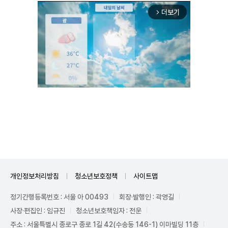
더보기
arrow_forward_ios
Mute
개인정보처리방침
청소년보호정책
사이트맵
정기간행등록번호 : 서울 아 00493
회장·발행인 : 곽영길
사장·편집인 : 임규진
청소년보호책임자 : 전운
주소 : 서울특별시 종로구 종로 1길 42(수송동 146-1) 이마빌딩 11층