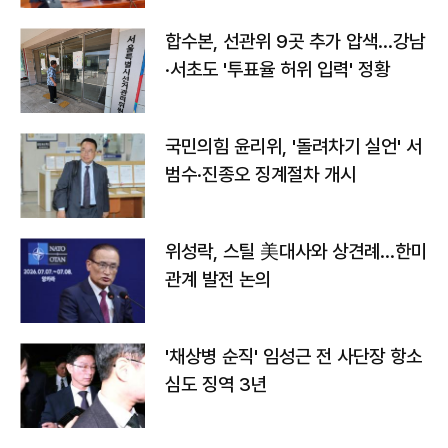
합수본, 선관위 9곳 추가 압색…강남
·서초도 '투표율 허위 입력' 정황
국민의힘 윤리위, '돌려차기 실언' 서
범수·진종오 징계절차 개시
위성락, 스틸 美대사와 상견례…한미
관계 발전 논의
'채상병 순직' 임성근 전 사단장 항소
심도 징역 3년