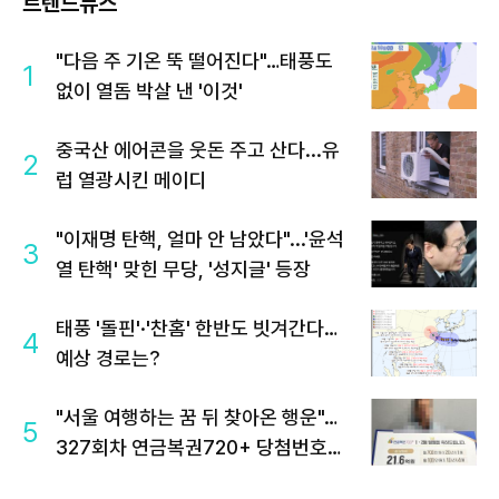
트렌드뉴스
"다음 주 기온 뚝 떨어진다"…태풍도
1
없이 열돔 박살 낸 '이것'
중국산 에어콘을 웃돈 주고 산다...유
2
럽 열광시킨 메이디
"이재명 탄핵, 얼마 안 남았다"...'윤석
3
열 탄핵' 맞힌 무당, '성지글' 등장
태풍 '돌핀'·'찬홈' 한반도 빗겨간다…
4
예상 경로는?
"서울 여행하는 꿈 뒤 찾아온 행운"…
5
327회차 연금복권720+ 당첨번호조
회 주목