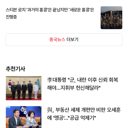
스티븐 로치 '과거의 홍콩'은 끝났지만 '새로운 홍콩'은
진행중
중국뉴스
더보기
추천기사
李대통령 "군, 내란 이후 신뢰 회복
해야…지휘부 헌신해달라"
與, 부동산 세제 개편안 비판 오세훈
에 '맹공'…"공급 억제기"