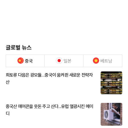
글로벌 뉴스
중국
일본
베트남
희토류 다음은 광모듈…중국이 움켜쥔 새로운 전략자
산
중국산 에어콘을 웃돈 주고 산다...유럽 열광시킨 메이
디