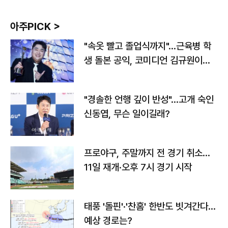
아주PICK >
"속옷 빨고 졸업식까지"…근육병 학
생 돌본 공익, 코미디언 김규원이었
다
"경솔한 언행 깊이 반성"…고개 숙인
신동엽, 무슨 일이길래?
프로야구, 주말까지 전 경기 취소…
11일 재개·오후 7시 경기 시작
태풍 '돌핀'·'찬홈' 한반도 빗겨간다…
예상 경로는?