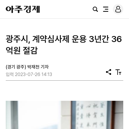
로
아
그
검
전
주
인
색
체
경
메
제
뉴
광주시, 계약심사제 운용 3년간 36
억원 절감
(경기 광주) 박재천 기자
공
텍
입력 2023-07-26 14:13
유
스
트
크
기