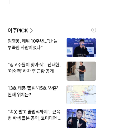
아주PICK
임영웅, 데뷔 10주년…"난 늘
부족한 사람이었다"
"광고주들이 찾아줘"…진태현,
'이숙캠' 하차 후 근황 공개
13호 태풍 '돌핀'·15호 '찬홈'
현재 위치는?
"속옷 빨고 졸업식까지"…근육
병 학생 돌본 공익, 코미디언 김
규원이었다