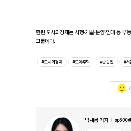
한편 도시와경제는 시행·개발·분양·임대 등 부
그룹이다.
#도시와경제
#모아주택
#송승현
#서
박새롬 기자
sp500@