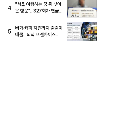
"서울 여행하는 꿈 뒤 찾아
4
온 행운"…327회차 연금
복권720+ 당첨번호조회
주목
버거·커피·치킨까지 줄줄이
5
매물…외식 프랜차이즈
M&A '활기'