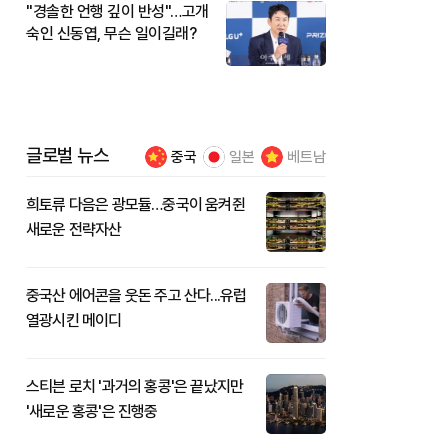
"경솔한 언행 깊이 반성"…고개
숙인 신동엽, 무슨 일이길래?
글로벌 뉴스
중국
일본
베트남
희토류 다음은 광모듈…중국이 움켜쥔
새로운 전략자산
중국산 에어콘을 웃돈 주고 산다...유럽
열광시킨 메이디
스티븐 로치 '과거의 홍콩'은 끝났지만
'새로운 홍콩'은 진행중