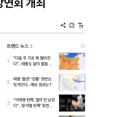
 강연회 개최
공
프
텍
유
린
스
트
트
크
기
트렌드 뉴스
"다음 주 기온 뚝 떨어진
1
다"…태풍도 없이 열돔 박
살 낸 '이것'
태풍 '돌핀'·'찬홈' 한반도
2
빗겨간다…예상 경로는?
"이재명 탄핵, 얼마 안 남았
3
다"...'윤석열 탄핵' 맞힌 무
당, '성지글' 등장