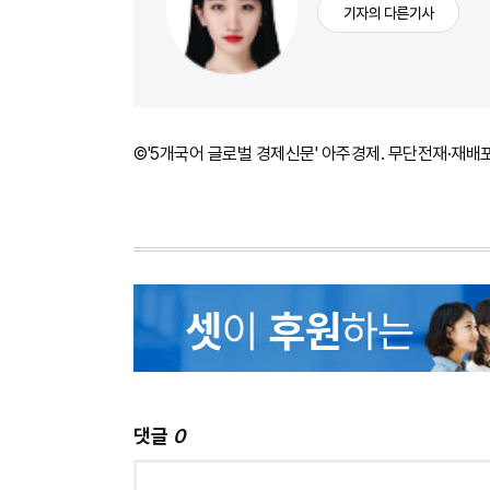
기자의 다른기사
©'5개국어 글로벌 경제신문' 아주경제. 무단전재·재배
댓글
0