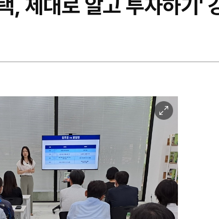
택, 제대로 알고 투자하기'
이
미
지
확
대