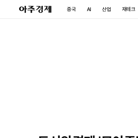
아
중국
AI
산업
재테크
주
경
제