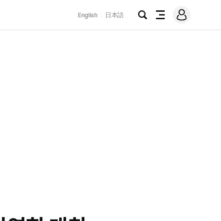
로
English
日本語
그
검
전
인
색
체
메
뉴