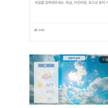
0
/ 300
더
arrow_forward_ios