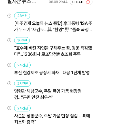
실시간 뉴스
08.08 21:44
UPDATE
28분전
[아주경제 오늘의 뉴스 종합] 李대통령 'ISA·주
가 누르기' 재검토…與 "환영" 野 "졸속 국정"
外
1시간전
"호수에 빠진 지인들 구해주는 꿈, 행운 직감했
다"…1236회차 로또당첨번호조회 주목
2시간전
부산 철강제조 공장서 화재…대응 1단계 발령
2시간전
명현관 해남군수, 주말 폭염·가뭄 현장점
검…"군민 안전 최우선"
2시간전
사순문 장흥군수, 주말 가뭄 현장 점검…"피해
최소화 총력"