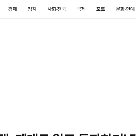
경제
정치
사회·전국
국제
포토
문화·연예