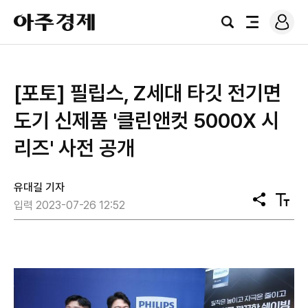
로
아
그
검
전
주
인
색
체
경
메
제
뉴
[포토] 필립스, Z세대 타깃 전기면
도기 신제품 '클린앤컷 5000X 시
리즈' 사전 공개
유대길 기자
공
텍
입력 2023-07-26 12:52
유
스
트
크
기