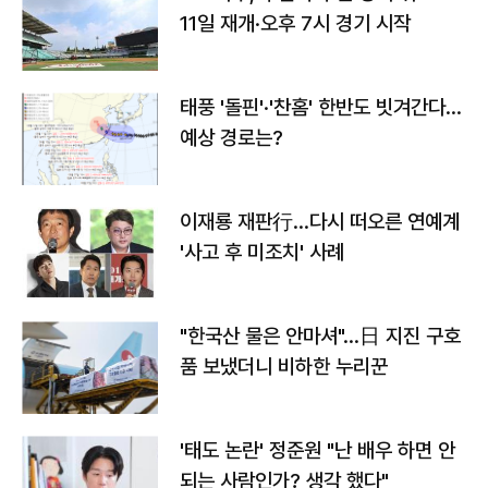
11일 재개·오후 7시 경기 시작
태풍 '돌핀'·'찬홈' 한반도 빗겨간다…
예상 경로는?
이재룡 재판行…다시 떠오른 연예계
'사고 후 미조치' 사례
"한국산 물은 안마셔"…日 지진 구호
품 보냈더니 비하한 누리꾼
'태도 논란' 정준원 "난 배우 하면 안
되는 사람인가? 생각 했다"