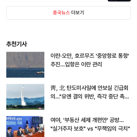
중국뉴스
더보기
추천기사
이란·오만, 호르무즈 '중앙항로 통항'
추진…입항은 이란 관리
靑, 北 탄도미사일에 안보실 긴급회
의…"유엔 결의 위반, 즉각 중단 촉
구"
여야, '부동산 세제 개편안' 공방…
"실거주자 보호" vs "무책임의 극치"