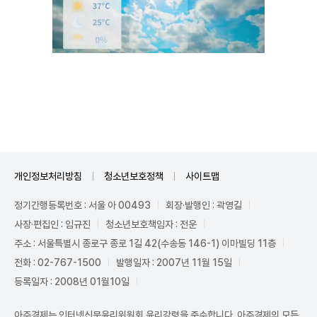
Unmute
개인정보처리방침
청소년보호정책
사이트맵
정기간행등록번호 : 서울 아 00493
회장·발행인 : 곽영길
사장·편집인 : 임규진
청소년보호책임자 : 전운
주소 : 서울특별시 종로구 종로 1길 42(수송동 146-1) 이마빌딩 11층
전화 : 02-767-1500
발행일자 : 2007년 11월 15일
등록일자 : 2008년 01월10일
아주경제는 인터넷신문윤리위원회 윤리강령을 준수합니다. 아주경제의 모든