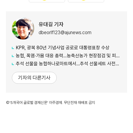
유대길 기자
dbeorlf123@ajunews.com
KPR, 광복 80년 기념사업 공로로 대통령표창 수상
농협, 폭염·가뭄 대응 총력...농축산농가 현장점검 및 피해 예방 강화
추석 선물을 농협하나로마트에서…추석 선물세트 사전예약 실시
기자의 다른기사
©'5개국어 글로벌 경제신문' 아주경제. 무단전재·재배포 금지