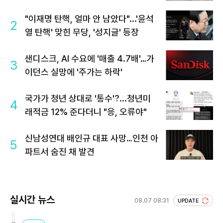
"이재명 탄핵, 얼마 안 남았다"...'윤석
2
열 탄핵' 맞힌 무당, '성지글' 등장
샌디스크, AI 수요에 '매출 4.7배'…가
3
이던스 실망에 '주가는 하락'
국가가 청년 상대로 '통수'?...청년미
4
래적금 12% 준다더니 "응, 오류야"
신남성연대 배인규 대표 사망…인천 아
5
파트서 숨진 채 발견
실시간 뉴스
08.07 08:31
UPDATE