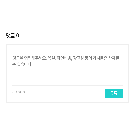
댓글
0
0
/ 300
등록