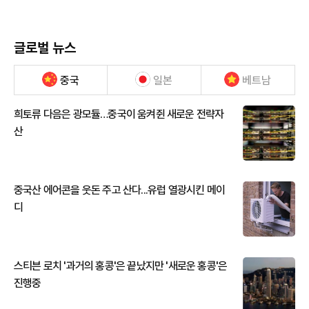
글로벌 뉴스
중국
일본
베트남
희토류 다음은 광모듈…중국이 움켜쥔 새로운 전략자
산
중국산 에어콘을 웃돈 주고 산다...유럽 열광시킨 메이
디
스티븐 로치 '과거의 홍콩'은 끝났지만 '새로운 홍콩'은
진행중