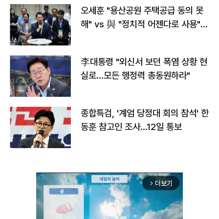
오세훈 "용산공원 주택공급 동의 못
해" vs 與 "정치적 어젠다로 사용"
맞불
李대통령 "외신서 보던 폭염 상황 현
실로…모든 행정력 총동원하라"
종합특검, '계엄 당정대 회의 참석' 한
동훈 참고인 조사...12일 통보
더보기
arrow_forward_ios