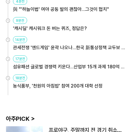
4분전
與 "'하늘이법' 여야 공동 발의 괜찮아…그것이 협치"
9분전
'캐시딜' 캐시워크 돈 버는 퀴즈, 정답은?
14분전
관세전쟁 '엔드게임' 윤곽 나오나…한국 新통상정책 교두보 활
용해야
17분전
섬유패션 글로벌 경쟁력 키운다…산업부 15개 과제 180억 지
원
18분전
농식품부, '천원의 아침밥' 참여 200개 대학 선정
아주PICK >
프로야구, 주말까지 전 경기 취소…