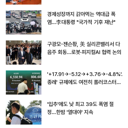
경제성장까지 갉아먹는 역대급 폭
염…李대통령 "국가적 기후 재난"
구광모-젠슨황, 美 실리콘밸리서 다
음주 회동…로봇·피지컬AI 협력 논의
'+17.91→-5.12→+3.76→-4.8%'…'
종레' 규제에도 여전히 롤러코스터
타는 코스피
'입추'에도 낮 최고 39도 폭염 절
정…한밤 '열대야' 지속