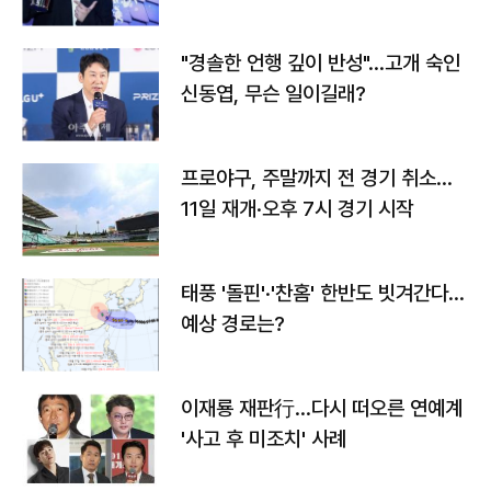
다
"경솔한 언행 깊이 반성"…고개 숙인
신동엽, 무슨 일이길래?
프로야구, 주말까지 전 경기 취소…
11일 재개·오후 7시 경기 시작
태풍 '돌핀'·'찬홈' 한반도 빗겨간다…
예상 경로는?
이재룡 재판行…다시 떠오른 연예계
'사고 후 미조치' 사례