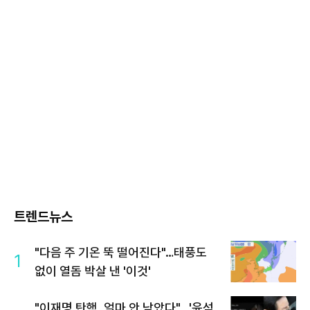
트렌드뉴스
"다음 주 기온 뚝 떨어진다"…태풍도
1
없이 열돔 박살 낸 '이것'
"이재명 탄핵, 얼마 안 남았다"...'윤석