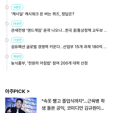
9분전
'캐시딜' 캐시워크 돈 버는 퀴즈, 정답은?
14분전
관세전쟁 '엔드게임' 윤곽 나오나…한국 新통상정책 교두보 활
용해야
17분전
섬유패션 글로벌 경쟁력 키운다…산업부 15개 과제 180억 지
원
18분전
농식품부, '천원의 아침밥' 참여 200개 대학 선정
아주PICK >
"속옷 빨고 졸업식까지"…근육병 학
생 돌본 공익, 코미디언 김규원이었