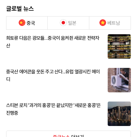
글로벌 뉴스
중국
일본
베트남
희토류 다음은 광모듈…중국이 움켜쥔 새로운 전략자
산
중국산 에어콘을 웃돈 주고 산다...유럽 열광시킨 메이
디
스티븐 로치 '과거의 홍콩'은 끝났지만 '새로운 홍콩'은
진행중