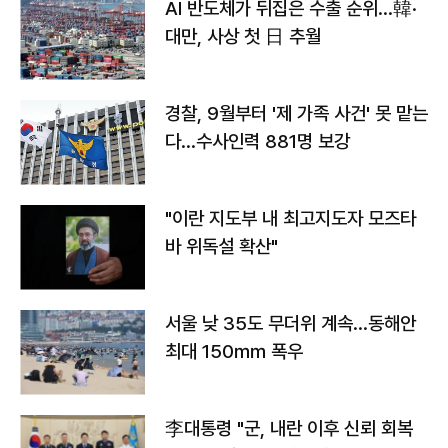
AI 반도체가 뒤집은 수출 순위…韓·
대만, 사상 첫 日 추월
경찰, 9월부터 '제 가족 사건' 못 맡는
다…수사인력 881명 보강
"이란 지도부 내 최고지도자 모즈타
바 위독설 확산"
서울 낮 35도 무더위 계속…동해안
최대 150㎜ 폭우
李대통령 "군, 내란 이후 신뢰 회복