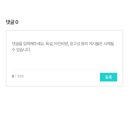
댓글
0
0
/ 300
등록