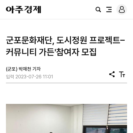
로
아
그
검
전
주
인
색
체
경
메
제
뉴
군포문화재단, 도시정원 프로젝트–
커뮤니티 가든'참여자 모집
(군포) 박재천 기자
공
텍
입력 2023-07-26 11:01
유
스
트
크
기