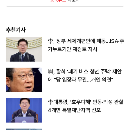
중국뉴스
더보기
추천기사
李, 정부 세제개편안에 제동…ISA·주
가누르기안 재검토 지시
與, 황희 '폐기 버스 청년 주택' 제안
에 "당 입장과 무관…개인 의견"
李대통령, '호우피해' 안동·의성 관할
4개면 특별재난지역 선포