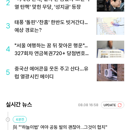
2
열 탄핵' 맞힌 무당, '성지글' 등장
태풍 '돌핀'·'찬홈' 한반도 빗겨간다…
3
예상 경로는?
"서울 여행하는 꿈 뒤 찾아온 행운"…
4
327회차 연금복권720+ 당첨번호조
회 주목
중국산 에어콘을 웃돈 주고 산다...유
5
럽 열광시킨 메이디
실시간 뉴스
08.08 16:58
UPDATE
4분전
與 "'하늘이법' 여야 공동 발의 괜찮아…그것이 협치"