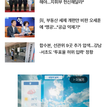
해야…지휘부 헌신해달라"
與, 부동산 세제 개편안 비판 오세훈
에 '맹공'…"공급 억제기"
합수본, 선관위 9곳 추가 압색…강남
·서초도 '투표율 허위 입력' 정황
더보기
arrow_forward_ios