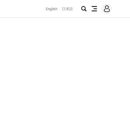
로
English
日本語
그
검
전
인
색
체
메
뉴