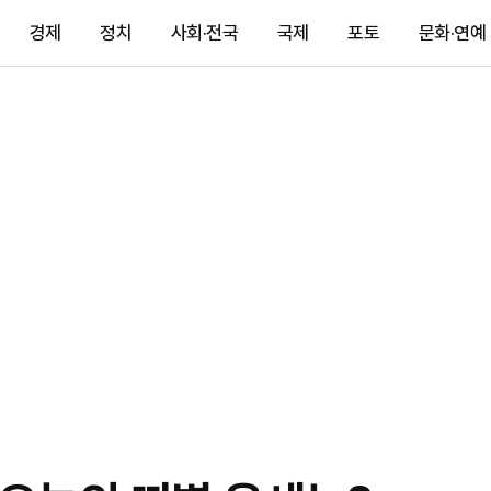
경제
정치
사회·전국
국제
포토
문화·연예