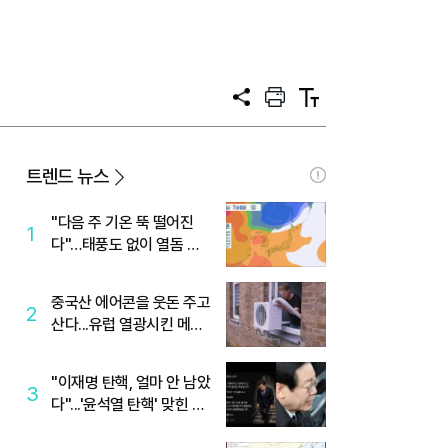
공
프
텍
유
린
스
트
트
크
기
트렌드 뉴스
"다음 주 기온 뚝 떨어진
1
다"…태풍도 없이 열돔 박
살 낸 '이것'
중국산 에어콘을 웃돈 주고
2
산다...유럽 열광시킨 메이
디
"이재명 탄핵, 얼마 안 남았
3
다"...'윤석열 탄핵' 맞힌 무
당, '성지글' 등장