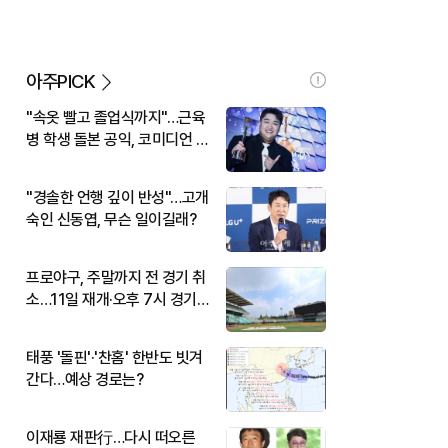
아주PICK
"속옷 빨고 졸업식까지"…근육
병 학생 돌본 공익, 코미디언 김
규원이었다
"경솔한 언행 깊이 반성"…고개
숙인 신동엽, 무슨 일이길래?
프로야구, 주말까지 전 경기 취
소…11일 재개·오후 7시 경기
시작
태풍 '돌핀'·'찬홈' 한반도 빗겨
간다…예상 경로는?
이재룡 재판行…다시 떠오른