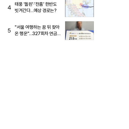
태풍 '돌핀'·'찬홈' 한반도
4
빗겨간다…예상 경로는?
"서울 여행하는 꿈 뒤 찾아
5
온 행운"…327회차 연금
복권720+ 당첨번호조회
주목