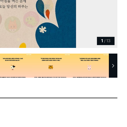
1
/
13