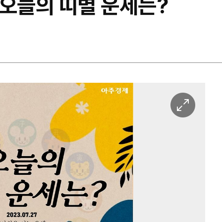
일 오늘의 띠별 운세는?
이
미
지
확
대