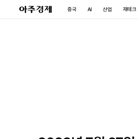
아
중국
AI
산업
재테크
주
경
제