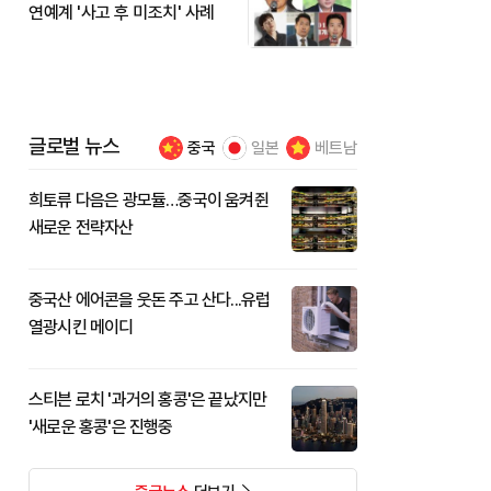
연예계 '사고 후 미조치' 사례
글로벌 뉴스
중국
일본
베트남
희토류 다음은 광모듈…중국이 움켜쥔
새로운 전략자산
중국산 에어콘을 웃돈 주고 산다...유럽
열광시킨 메이디
스티븐 로치 '과거의 홍콩'은 끝났지만
'새로운 홍콩'은 진행중