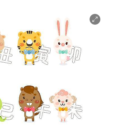
이
미
지
확
대