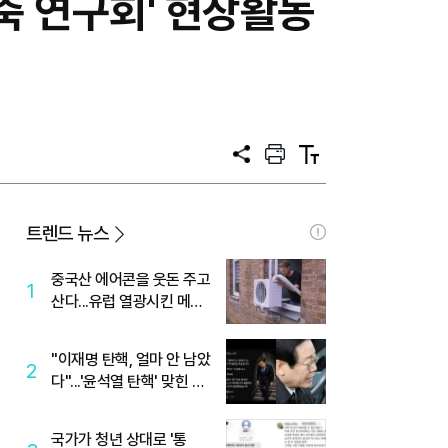
축 연구회' 현장활동
공
프
텍
유
린
스
트
트
크
기
트렌드 뉴스
중국산 에어콘을 웃돈 주고
1
산다...유럽 열광시킨 메이
디
"이재명 탄핵, 얼마 안 남았
2
다"...'윤석열 탄핵' 맞힌 무
당, '성지글' 등장
국가가 청년 상대로 '통