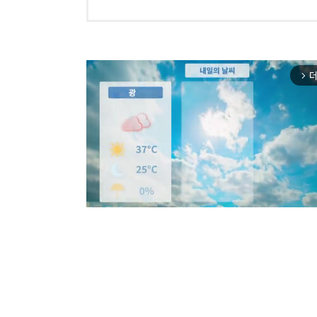
더
arrow_forward_ios
Mut