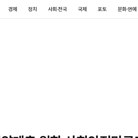
경제
정치
사회·전국
국제
포토
문화·연예