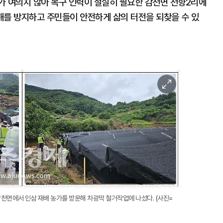
가 여의치 않아 복구 인력이 절실히 필요한 감천면 천향2리에
해를 방지하고 주민들이 안전하게 삶의 터전을 되찾을 수 있
이
미
지
확
대
감천면에서 인삼 재배 농가를 방문해 차광막 철거작업에 나섰다. (사진=