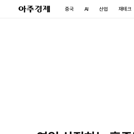
아
중국
AI
산업
재테크
주
경
제