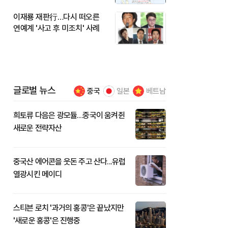
이재룡 재판行…다시 떠오른
연예계 '사고 후 미조치' 사례
글로벌 뉴스
중국
일본
베트남
희토류 다음은 광모듈…중국이 움켜쥔
새로운 전략자산
중국산 에어콘을 웃돈 주고 산다...유럽
열광시킨 메이디
스티븐 로치 '과거의 홍콩'은 끝났지만
'새로운 홍콩'은 진행중