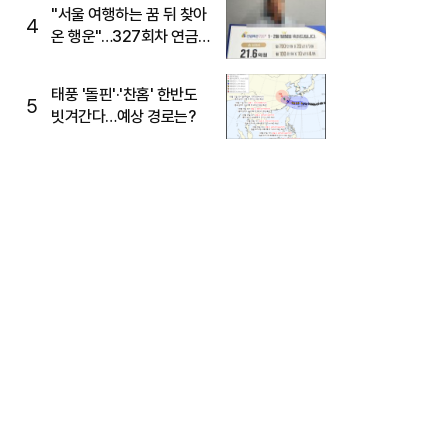
"서울 여행하는 꿈 뒤 찾아
4
온 행운"…327회차 연금
복권720+ 당첨번호조회
주목
태풍 '돌핀'·'찬홈' 한반도
5
빗겨간다…예상 경로는?