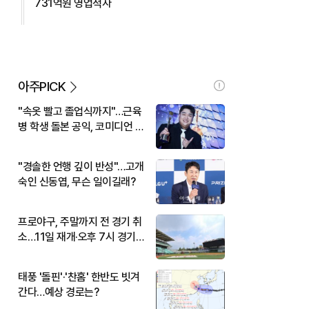
731억원 영업적자
아주PICK
"속옷 빨고 졸업식까지"…근육
병 학생 돌본 공익, 코미디언 김
규원이었다
"경솔한 언행 깊이 반성"…고개
숙인 신동엽, 무슨 일이길래?
프로야구, 주말까지 전 경기 취
소…11일 재개·오후 7시 경기
시작
태풍 '돌핀'·'찬홈' 한반도 빗겨
간다…예상 경로는?