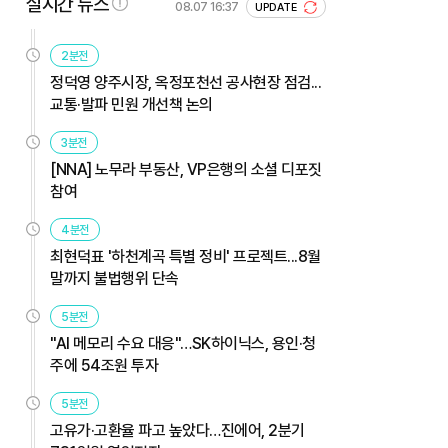
실시간 뉴스
08.07 16:37
UPDATE
2분전
정덕영 양주시장, 옥정포천선 공사현장 점검...
교통·발파 민원 개선책 논의
3분전
[NNA] 노무라 부동산, VP은행의 소셜 디포짓
참여
4분전
최현덕표 '하천계곡 특별 정비' 프로젝트...8월
말까지 불법행위 단속
5분전
"AI 메모리 수요 대응"…SK하이닉스, 용인·청
주에 54조원 투자
5분전
고유가·고환율 파고 높았다…진에어, 2분기