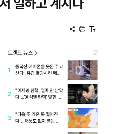
해서 일하고 계시다
공
프
텍
유
린
스
트
트
크
기
트렌드 뉴스
중국산 에어콘을 웃돈 주고
1
산다...유럽 열광시킨 메이
디
"이재명 탄핵, 얼마 안 남았
2
다"...'윤석열 탄핵' 맞힌 무
당, '성지글' 등장
"다음 주 기온 뚝 떨어진
3
다"…태풍도 없이 열돔 박
살 낸 '이것'