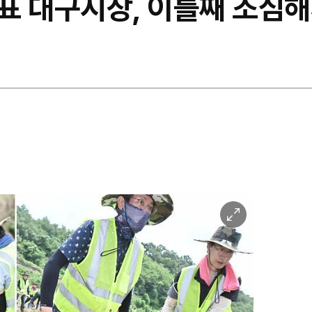
표 대구시장, 이틀째 조심
이
미
지
확
대