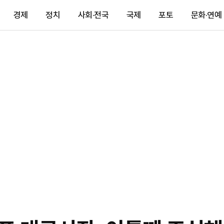
경제
정치
사회·전국
국제
포토
문화·연예