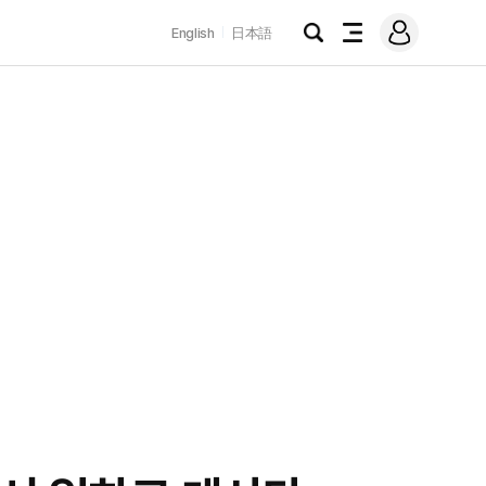
로
English
日本語
그
검
전
인
색
체
메
뉴