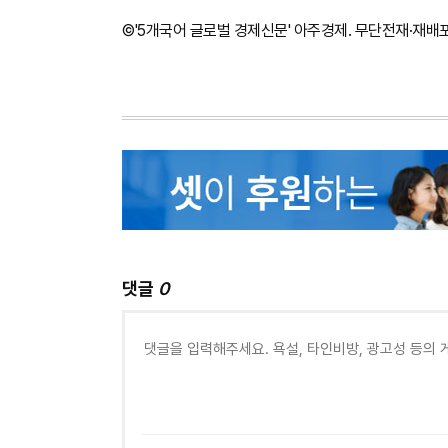
©'5개국어 글로벌 경제신문' 아주경제. 무단전재·재배
댓글
0