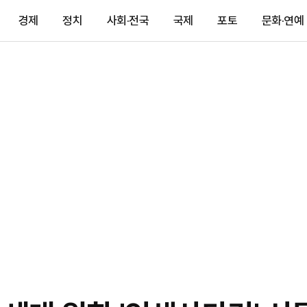
경제
정치
사회·전국
국제
포토
문화·연예