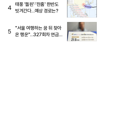
태풍 '돌핀'·'찬홈' 한반도
4
빗겨간다…예상 경로는?
"서울 여행하는 꿈 뒤 찾아
5
온 행운"…327회차 연금
복권720+ 당첨번호조회
주목