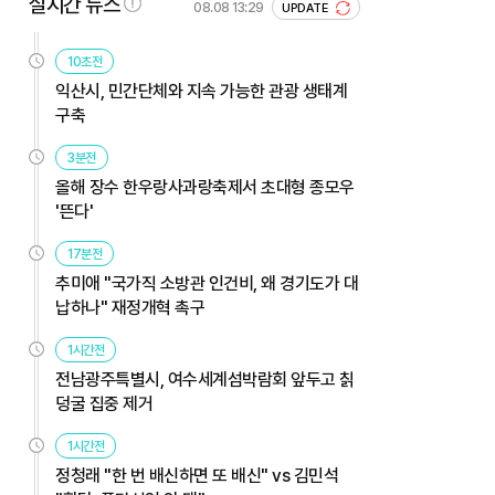
실시간 뉴스
08.08 13:29
UPDATE
10초전
익산시, 민간단체와 지속 가능한 관광 생태계
구축
3분전
올해 장수 한우랑사과랑축제서 초대형 종모우
'뜬다'
17분전
추미애 "국가직 소방관 인건비, 왜 경기도가 대
납하나" 재정개혁 촉구
1시간전
전남광주특별시, 여수세계섬박람회 앞두고 칡
덩굴 집중 제거
1시간전
정청래 "한 번 배신하면 또 배신" vs 김민석