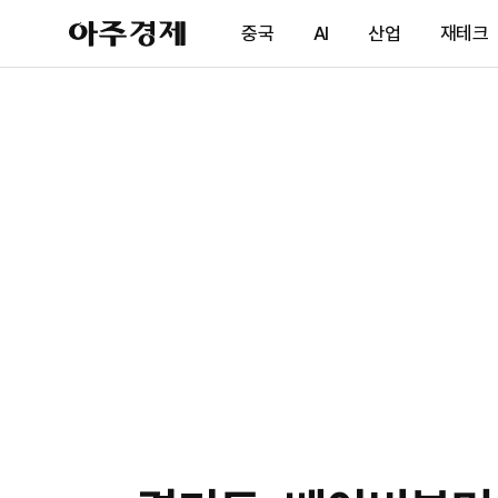
아
중국
AI
산업
재테크
주
경
제