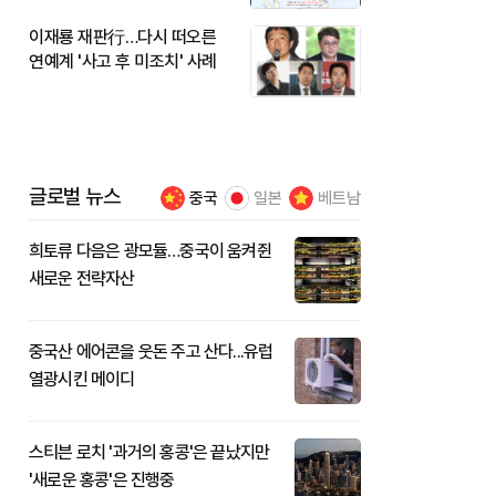
이재룡 재판行…다시 떠오른
연예계 '사고 후 미조치' 사례
글로벌 뉴스
중국
일본
베트남
희토류 다음은 광모듈…중국이 움켜쥔
새로운 전략자산
중국산 에어콘을 웃돈 주고 산다...유럽
열광시킨 메이디
스티븐 로치 '과거의 홍콩'은 끝났지만
'새로운 홍콩'은 진행중