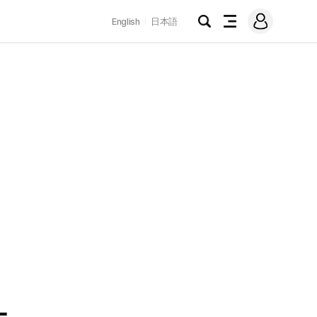
로
English
日本語
그
검
전
인
색
체
메
뉴