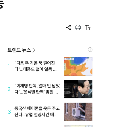
동
공
프
텍
유
린
스
트
트
크
기
트렌드 뉴스
"다음 주 기온 뚝 떨어진
1
다"…태풍도 없이 열돔 박
살 낸 '이것'
"이재명 탄핵, 얼마 안 남았
2
다"...'윤석열 탄핵' 맞힌 무
당, '성지글' 등장
중국산 에어콘을 웃돈 주고
3
산다...유럽 열광시킨 메이
디