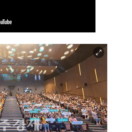
이
미
지
확
대