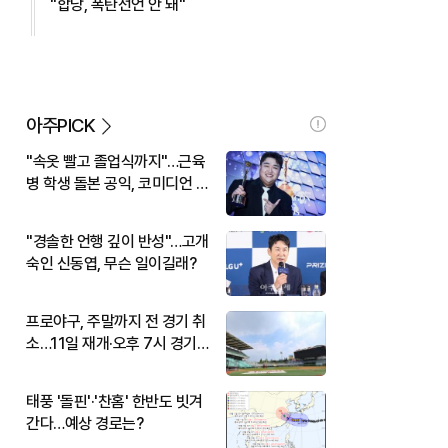
"합당, 폭탄선언 안 돼"
아주PICK
"속옷 빨고 졸업식까지"…근육
병 학생 돌본 공익, 코미디언 김
규원이었다
"경솔한 언행 깊이 반성"…고개
숙인 신동엽, 무슨 일이길래?
프로야구, 주말까지 전 경기 취
소…11일 재개·오후 7시 경기
시작
태풍 '돌핀'·'찬홈' 한반도 빗겨
간다…예상 경로는?