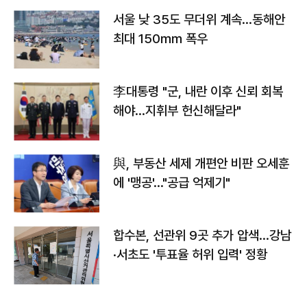
서울 낮 35도 무더위 계속…동해안
최대 150㎜ 폭우
李대통령 "군, 내란 이후 신뢰 회복
해야…지휘부 헌신해달라"
與, 부동산 세제 개편안 비판 오세훈
에 '맹공'…"공급 억제기"
합수본, 선관위 9곳 추가 압색…강남
·서초도 '투표율 허위 입력' 정황