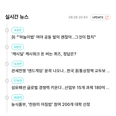
실시간 뉴스
08.08 20:40
UPDATE
4분전
與 "'하늘이법' 여야 공동 발의 괜찮아…그것이 협치"
9분전
'캐시딜' 캐시워크 돈 버는 퀴즈, 정답은?
14분전
관세전쟁 '엔드게임' 윤곽 나오나…한국 新통상정책 교두보 활
용해야
17분전
섬유패션 글로벌 경쟁력 키운다…산업부 15개 과제 180억 지
원
18분전
농식품부, '천원의 아침밥' 참여 200개 대학 선정