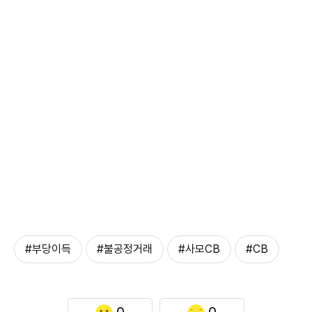
#부당이득
#불공정거래
#사모CB
#CB