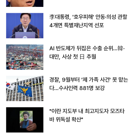
李대통령, '호우피해' 안동·의성 관할
4개면 특별재난지역 선포
AI 반도체가 뒤집은 수출 순위…韓·
대만, 사상 첫 日 추월
경찰, 9월부터 '제 가족 사건' 못 맡는
다…수사인력 881명 보강
"이란 지도부 내 최고지도자 모즈타
바 위독설 확산"