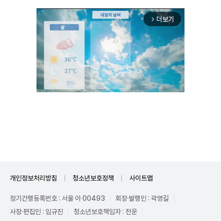
더보기
arrow_forward_ios
Unmute
개인정보처리방침
청소년보호정책
사이트맵
정기간행등록번호 : 서울 아 00493
회장·발행인 : 곽영길
사장·편집인 : 임규진
청소년보호책임자 : 전운