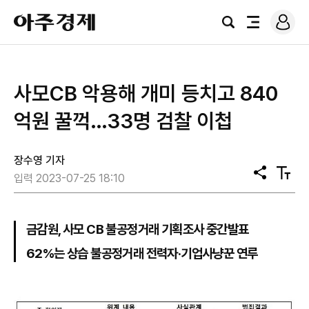
로
아
그
검
전
주
인
색
체
경
메
제
뉴
사모CB 악용해 개미 등치고 840
억원 꿀꺽…33명 검찰 이첩
장수영 기자
공
텍
입력 2023-07-25 18:10
유
스
트
크
기
금감원, 사모 CB 불공정거래 기획조사 중간발표
62%는 상습 불공정거래 전력자·기업사냥꾼 연루