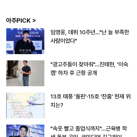
아주PICK >
임영웅, 데뷔 10주년…"난 늘 부족한
사람이었다"
"광고주들이 찾아줘"…진태현, '이숙
캠' 하차 후 근황 공개
13호 태풍 '돌핀'·15호 '찬홈' 현재 위
치는?
"속옷 빨고 졸업식까지"…근육병 학