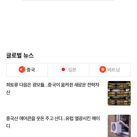
글로벌 뉴스
중국
일본
베트남
희토류 다음은 광모듈…중국이 움켜쥔 새로운 전략자
산
중국산 에어콘을 웃돈 주고 산다...유럽 열광시킨 메이
디