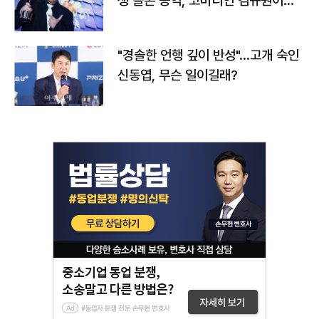
생 돌본 공익, 코미디언 김규원이었
다
"경솔한 언행 깊이 반성"…고개 숙인
신동엽, 무슨 일이길래?