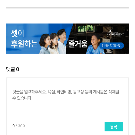
댓글
0
0
/ 300
등록