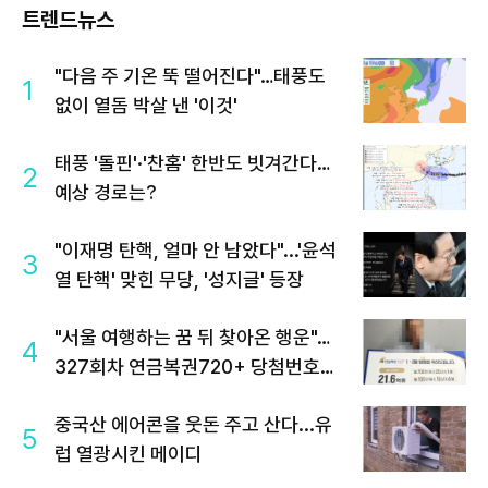
트렌드뉴스
"다음 주 기온 뚝 떨어진다"…태풍도
1
없이 열돔 박살 낸 '이것'
태풍 '돌핀'·'찬홈' 한반도 빗겨간다…
2
예상 경로는?
"이재명 탄핵, 얼마 안 남았다"...'윤석
3
열 탄핵' 맞힌 무당, '성지글' 등장
"서울 여행하는 꿈 뒤 찾아온 행운"…
4
327회차 연금복권720+ 당첨번호조
회 주목
중국산 에어콘을 웃돈 주고 산다...유
5
럽 열광시킨 메이디