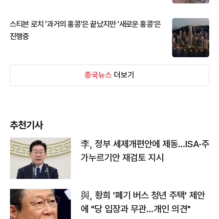
스티븐 로치 '과거의 홍콩'은 끝났지만 '새로운 홍콩'은
진행중
중국뉴스
더보기
추천기사
李, 정부 세제개편안에 제동…ISA·주
가누르기안 재검토 지시
與, 황희 '폐기 버스 청년 주택' 제안
에 "당 입장과 무관…개인 의견"