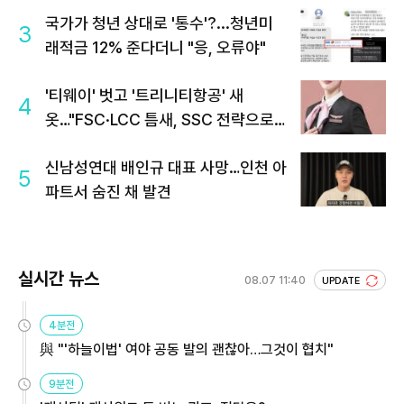
국가가 청년 상대로 '통수'?...청년미
3
래적금 12% 준다더니 "응, 오류야"
'티웨이' 벗고 '트리니티항공' 새
4
옷…"FSC·LCC 틈새, SSC 전략으로
공략"
신남성연대 배인규 대표 사망…인천 아
5
파트서 숨진 채 발견
실시간 뉴스
08.07 11:40
UPDATE
4분전
與 "'하늘이법' 여야 공동 발의 괜찮아…그것이 협치"
9분전