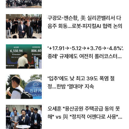
구광모-젠슨황, 美 실리콘밸리서 다
음주 회동…로봇·피지컬AI 협력 논의
'+17.91→-5.12→+3.76→-4.8%'…'
종레' 규제에도 여전히 롤러코스터
타는 코스피
'입추'에도 낮 최고 39도 폭염 절
정…한밤 '열대야' 지속
오세훈 "용산공원 주택공급 동의 못
해" vs 與 "정치적 어젠다로 사용"
맞불