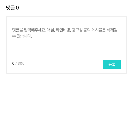
댓글
0
0
/ 300
등록