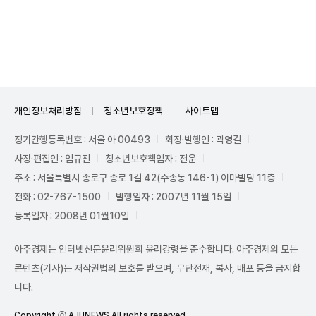
Unmute
개인정보처리방침
청소년보호정책
사이트맵
정기간행등록번호 : 서울 아 00493
회장·발행인 : 곽영길
사장·편집인 : 임규진
청소년보호책임자 : 전운
주소 : 서울특별시 종로구 종로 1길 42(수송동 146-1) 이마빌딩 11층
전화 : 02-767-1500
발행일자 : 2007년 11월 15일
등록일자 : 2008년 01월10일
아주경제는 인터넷신문윤리위원회 윤리강령을 준수합니다. 아주경제의 모든
콘텐츠(기사)는 저작권법의 보호를 받으며, 무단전재, 복사, 배포 등을 금지합
니다.
Copyright ⓒ AJUNEWS All rights reserved.