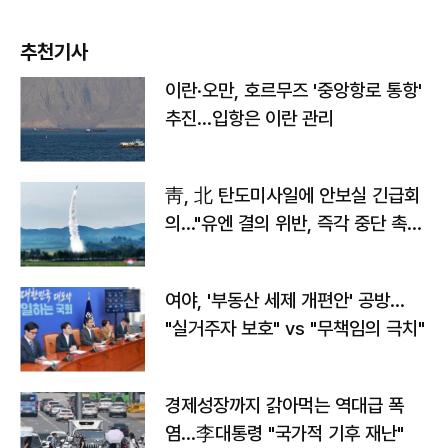
추천기사
이란·오만, 호르무즈 '중앙항로 통항'
추진…입항은 이란 관리
靑, 北 탄도미사일에 안보실 긴급회
의…"유엔 결의 위반, 즉각 중단 촉
구"
여야, '부동산 세제 개편안' 공방…
"실거주자 보호" vs "무책임의 극치"
경제성장까지 갉아먹는 역대급 폭
염…李대통령 "국가적 기후 재난"