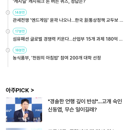
'캐시딜' 캐시워크 돈 버는 퀴즈, 정답은?
14분전
관세전쟁 '엔드게임' 윤곽 나오나…한국 新통상정책 교두보 활
용해야
17분전
섬유패션 글로벌 경쟁력 키운다…산업부 15개 과제 180억 지
원
18분전
농식품부, '천원의 아침밥' 참여 200개 대학 선정
아주PICK >
"경솔한 언행 깊이 반성"…고개 숙인
신동엽, 무슨 일이길래?