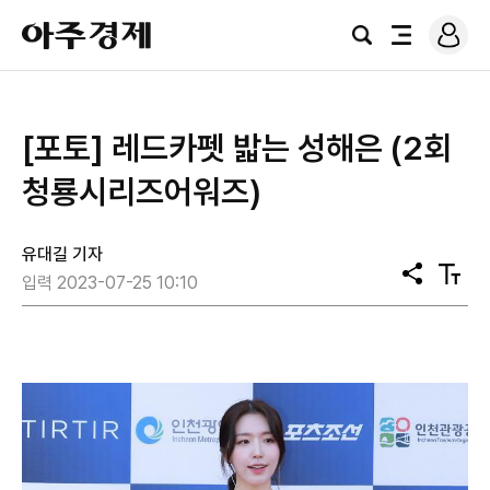
로
아
그
검
전
주
인
색
체
경
메
제
뉴
[포토] 레드카펫 밟는 성해은 (2회
청룡시리즈어워즈)
유대길 기자
공
텍
입력 2023-07-25 10:10
유
스
트
크
기