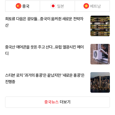
중국
일본
베트남
희토류 다음은 광모듈…중국이 움켜쥔 새로운 전략자
산
중국산 에어콘을 웃돈 주고 산다...유럽 열광시킨 메이
디
스티븐 로치 '과거의 홍콩'은 끝났지만 '새로운 홍콩'은
진행중
중국뉴스
더보기