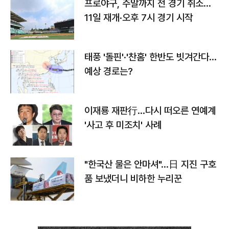
프로야구, 주말까지 전 경기 취소…
11일 재개·오후 7시 경기 시작
태풍 '돌핀'·'찬홈' 한반도 빗겨간다…
예상 경로는?
이재룡 재판行…다시 떠오른 연예계
'사고 후 미조치' 사례
"한국산 물은 안마셔"…日 지진 구호
품 보냈더니 비하한 누리꾼