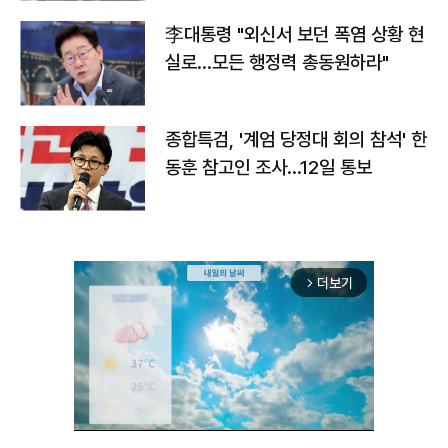
李대통령 "외신서 보던 폭염 상황 현
실로…모든 행정력 총동원하라"
종합특검, '계엄 당정대 회의 참석' 한
동훈 참고인 조사...12일 통보
더보기
arrow_forward_ios