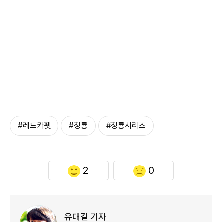
#레드카펫
#청룡
#청룡시리즈
2
0
유대길 기자