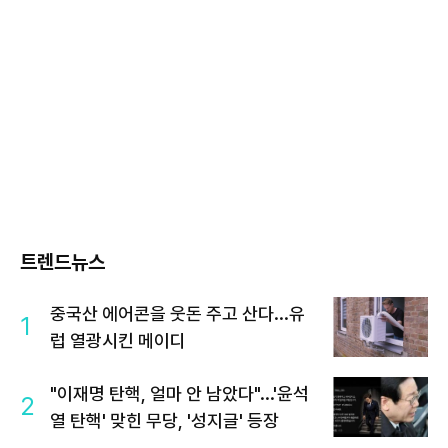
트렌드뉴스
중국산 에어콘을 웃돈 주고 산다...유
1
럽 열광시킨 메이디
"이재명 탄핵, 얼마 안 남았다"...'윤석
2
열 탄핵' 맞힌 무당, '성지글' 등장