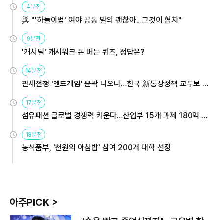
4분전
與 "'하늘이법' 여야 공동 발의 괜찮아…그것이 협치"
9분전
'캐시딜' 캐시워크 돈 버는 퀴즈, 정답은?
14분전
관세전쟁 '엔드게임' 윤곽 나오나…한국 新통상정책 교두보 활
용해야
17분전
섬유패션 글로벌 경쟁력 키운다…산업부 15개 과제 180억 지
원
18분전
농식품부, '천원의 아침밥' 참여 200개 대학 선정
아주PICK >