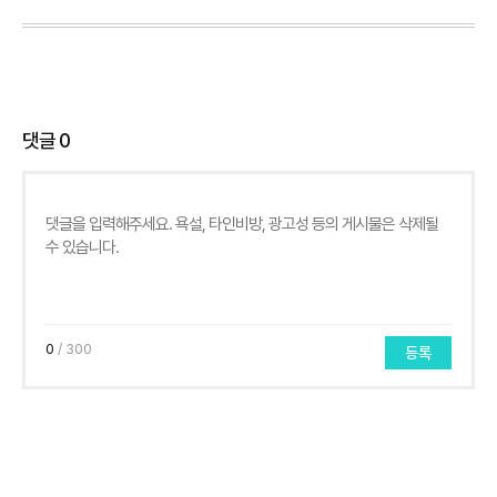
댓글
0
0
/ 300
등록