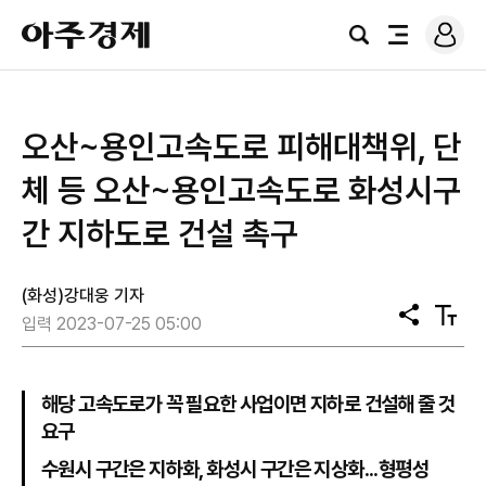
로
아
그
검
전
주
인
색
체
경
메
제
뉴
오산~용인고속도로 피해대책위, 단
체 등 오산~용인고속도로 화성시구
간 지하도로 건설 촉구
(화성)강대웅 기자
공
텍
입력 2023-07-25 05:00
유
스
트
크
기
해당 고속도로가 꼭 필요한 사업이면 지하로 건설해 줄 것
요구
수원시 구간은 지하화, 화성시 구간은 지상화...형평성