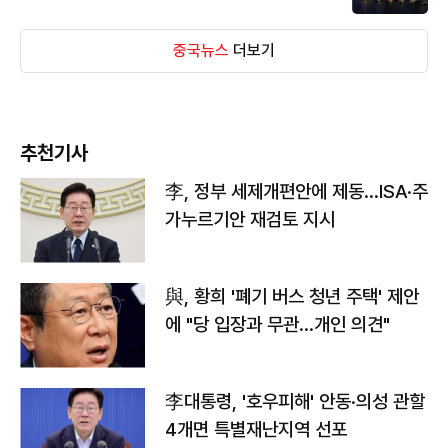
중국뉴스
더보기
추천기사
李, 정부 세제개편안에 제동…ISA·주
가누르기안 재검토 지시
與, 황희 '폐기 버스 청년 주택' 제안
에 "당 입장과 무관…개인 의견"
李대통령, '호우피해' 안동·의성 관할
4개면 특별재난지역 선포