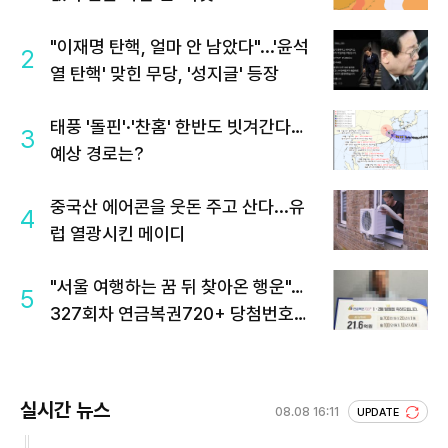
"이재명 탄핵, 얼마 안 남았다"...'윤석
2
열 탄핵' 맞힌 무당, '성지글' 등장
태풍 '돌핀'·'찬홈' 한반도 빗겨간다…
3
예상 경로는?
중국산 에어콘을 웃돈 주고 산다...유
4
럽 열광시킨 메이디
"서울 여행하는 꿈 뒤 찾아온 행운"…
5
327회차 연금복권720+ 당첨번호조
회 주목
실시간 뉴스
08.08 16:11
UPDATE