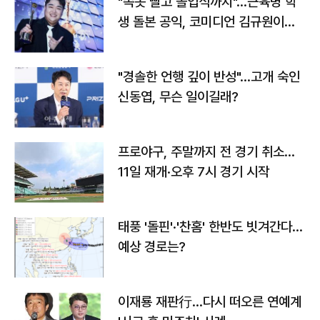
"속옷 빨고 졸업식까지"…근육병 학
생 돌본 공익, 코미디언 김규원이었
다
"경솔한 언행 깊이 반성"…고개 숙인
신동엽, 무슨 일이길래?
프로야구, 주말까지 전 경기 취소…
11일 재개·오후 7시 경기 시작
태풍 '돌핀'·'찬홈' 한반도 빗겨간다…
예상 경로는?
이재룡 재판行…다시 떠오른 연예계