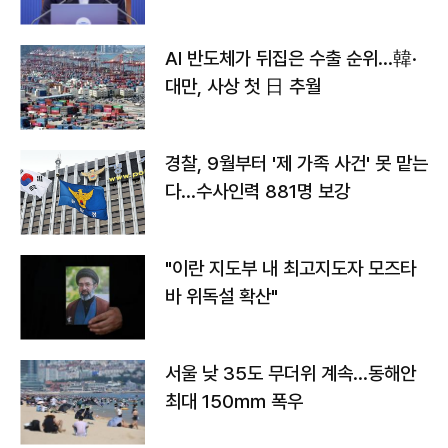
AI 반도체가 뒤집은 수출 순위…韓·
대만, 사상 첫 日 추월
경찰, 9월부터 '제 가족 사건' 못 맡는
다…수사인력 881명 보강
"이란 지도부 내 최고지도자 모즈타
바 위독설 확산"
서울 낮 35도 무더위 계속…동해안
최대 150㎜ 폭우