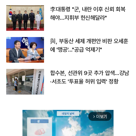
李대통령 "군, 내란 이후 신뢰 회복
해야…지휘부 헌신해달라"
與, 부동산 세제 개편안 비판 오세훈
에 '맹공'…"공급 억제기"
합수본, 선관위 9곳 추가 압색…강남
·서초도 '투표율 허위 입력' 정황
더보기
arrow_forward_ios