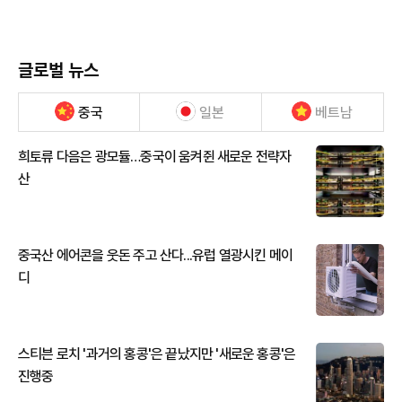
글로벌 뉴스
중국
일본
베트남
희토류 다음은 광모듈…중국이 움켜쥔 새로운 전략자
산
중국산 에어콘을 웃돈 주고 산다...유럽 열광시킨 메이
디
스티븐 로치 '과거의 홍콩'은 끝났지만 '새로운 홍콩'은
진행중