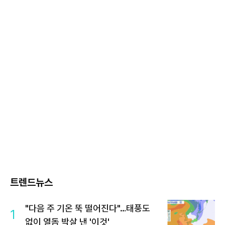
트렌드뉴스
"다음 주 기온 뚝 떨어진다"…태풍도
1
없이 열돔 박살 낸 '이것'