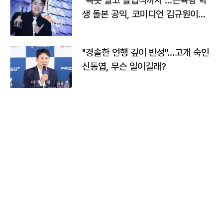
"속옷 빨고 졸업식까지"…근육병 학
생 돌본 공익, 코미디언 김규원이었
다
"경솔한 언행 깊이 반성"…고개 숙인
신동엽, 무슨 일이길래?