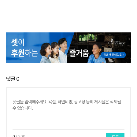
댓글
0
0
/ 300