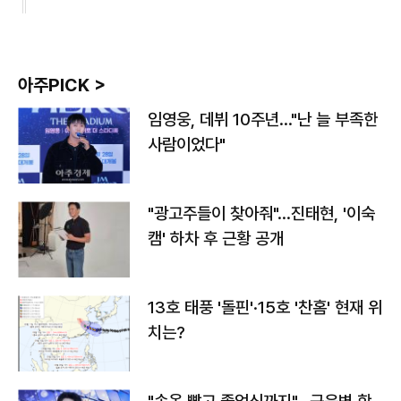
아주PICK >
임영웅, 데뷔 10주년…"난 늘 부족한
사람이었다"
"광고주들이 찾아줘"…진태현, '이숙
캠' 하차 후 근황 공개
13호 태풍 '돌핀'·15호 '찬홈' 현재 위
치는?