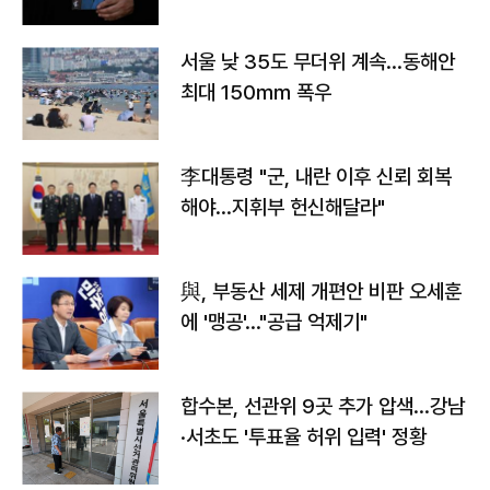
서울 낮 35도 무더위 계속…동해안
최대 150㎜ 폭우
李대통령 "군, 내란 이후 신뢰 회복
해야…지휘부 헌신해달라"
與, 부동산 세제 개편안 비판 오세훈
에 '맹공'…"공급 억제기"
합수본, 선관위 9곳 추가 압색…강남
·서초도 '투표율 허위 입력' 정황