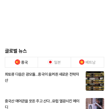
글로벌 뉴스
중국
일본
베트남
희토류 다음은 광모듈…중국이 움켜쥔 새로운 전략자
산
중국산 에어콘을 웃돈 주고 산다...유럽 열광시킨 메이
디