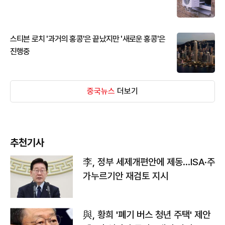
스티븐 로치 '과거의 홍콩'은 끝났지만 '새로운 홍콩'은
진행중
중국뉴스
더보기
추천기사
李, 정부 세제개편안에 제동…ISA·주
가누르기안 재검토 지시
與, 황희 '폐기 버스 청년 주택' 제안