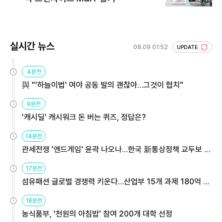
실시간 뉴스
08.09 01:52
UPDATE
4분전
與 "'하늘이법' 여야 공동 발의 괜찮아…그것이 협치"
9분전
'캐시딜' 캐시워크 돈 버는 퀴즈, 정답은?
14분전
관세전쟁 '엔드게임' 윤곽 나오나…한국 新통상정책 교두보 활
용해야
17분전
섬유패션 글로벌 경쟁력 키운다…산업부 15개 과제 180억 지
원
18분전
농식품부, '천원의 아침밥' 참여 200개 대학 선정