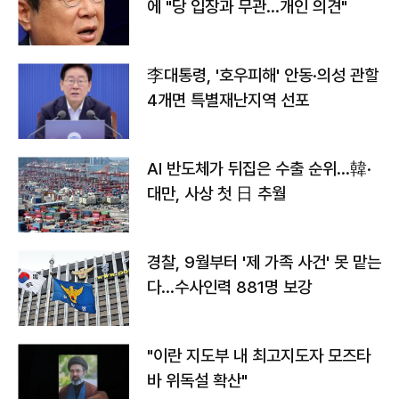
에 "당 입장과 무관…개인 의견"
李대통령, '호우피해' 안동·의성 관할
4개면 특별재난지역 선포
AI 반도체가 뒤집은 수출 순위…韓·
대만, 사상 첫 日 추월
경찰, 9월부터 '제 가족 사건' 못 맡는
다…수사인력 881명 보강
"이란 지도부 내 최고지도자 모즈타
바 위독설 확산"