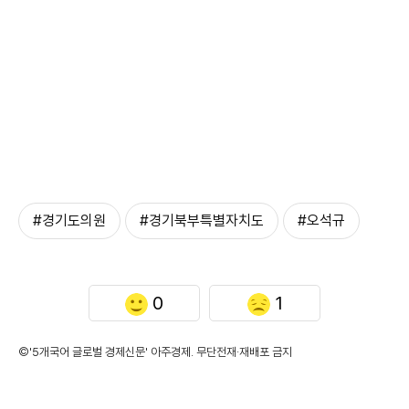
#경기도의원
#경기북부특별자치도
#오석규
0
1
©'5개국어 글로벌 경제신문' 아주경제. 무단전재·재배포 금지