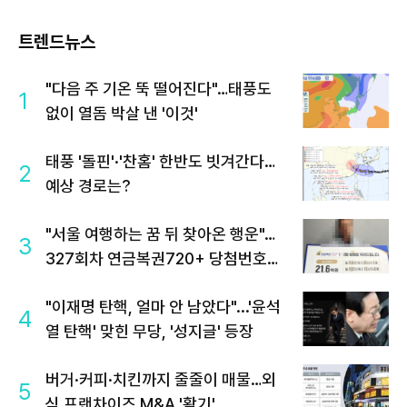
트렌드뉴스
"다음 주 기온 뚝 떨어진다"…태풍도
1
없이 열돔 박살 낸 '이것'
태풍 '돌핀'·'찬홈' 한반도 빗겨간다…
2
예상 경로는?
"서울 여행하는 꿈 뒤 찾아온 행운"…
3
327회차 연금복권720+ 당첨번호조
회 주목
"이재명 탄핵, 얼마 안 남았다"...'윤석
4
열 탄핵' 맞힌 무당, '성지글' 등장
버거·커피·치킨까지 줄줄이 매물…외
5
식 프랜차이즈 M&A '활기'