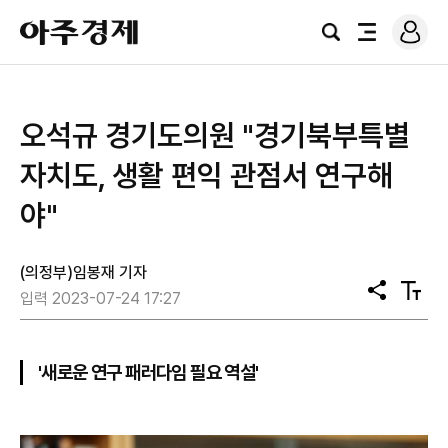
로
아
그
검
전
주
인
색
체
경
메
제
뉴
오석규 경기도의원 "경기북부특별
자치도, 생활 편익 관점서 연구해
야"
(의정부)임봉재 기자
공
텍
입력 2023-07-24 17:27
유
스
트
크
기
'새로운 연구 패러다임 필요 역설'