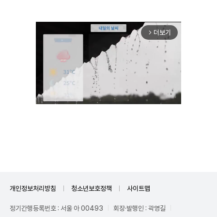
더보기
arrow_forward_ios
Mute
개인정보처리방침
청소년보호정책
사이트맵
정기간행등록번호 : 서울 아 00493
회장·발행인 : 곽영길