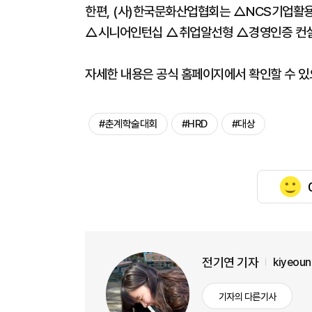
한편, (사)한국문화산업협회는 △NCS기업활
△시니어인턴십 △취업알선형 △경영인증 컨설팅
자세한 내용은 공식 홈페이지에서 확인할 수 있으
#춘계학술대회
#HRD
#대상
전기연 기자
kiyeou
기자의 다른기사