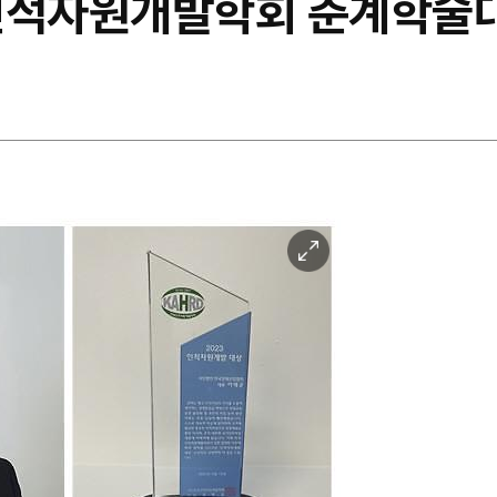
인적자원개발학회 춘계학술
이
미
지
확
대