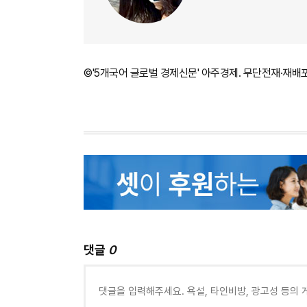
©'5개국어 글로벌 경제신문' 아주경제. 무단전재·재배
댓글
0