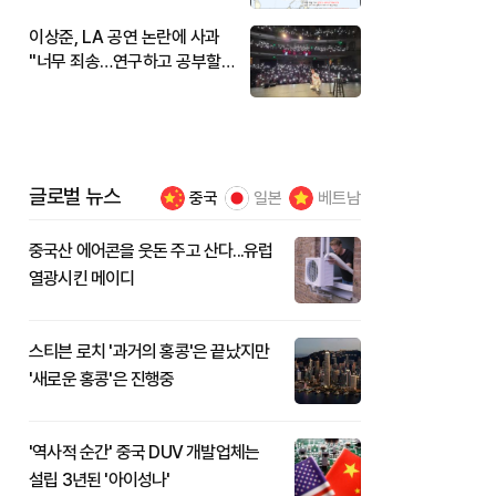
이상준, LA 공연 논란에 사과
"너무 죄송…연구하고 공부할
것"
글로벌 뉴스
중국
일본
베트남
중국산 에어콘을 웃돈 주고 산다...유럽
열광시킨 메이디
스티븐 로치 '과거의 홍콩'은 끝났지만
'새로운 홍콩'은 진행중
'역사적 순간' 중국 DUV 개발업체는
설립 3년된 '아이성나'