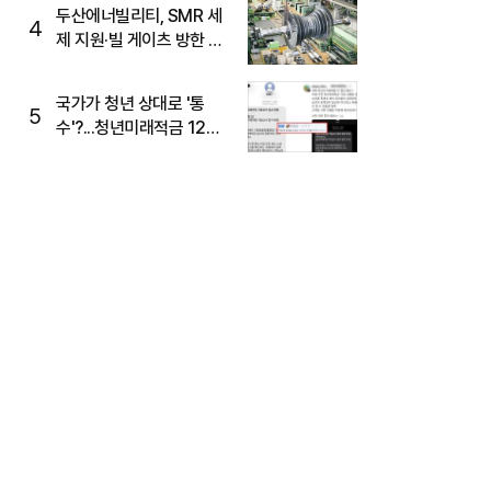
두산에너빌리티, SMR 세
4
제 지원·빌 게이츠 방한 기
대에 5%대 강세
국가가 청년 상대로 '통
5
수'?...청년미래적금 12%
준다더니 "응, 오류야"