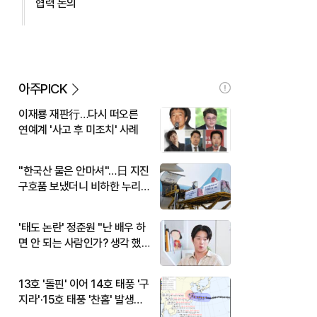
협력 논의
아주PICK
이재룡 재판行…다시 떠오른
연예계 '사고 후 미조치' 사례
"한국산 물은 안마셔"…日 지진
구호품 보냈더니 비하한 누리
꾼
'태도 논란' 정준원 "난 배우 하
면 안 되는 사람인가? 생각 했
다"
13호 '돌핀' 이어 14호 태풍 '구
지라'·15호 태풍 '찬홈' 발생…
현재 위치와 이동경로는?