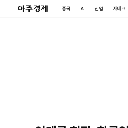
아
중국
AI
산업
재테크
주
경
제