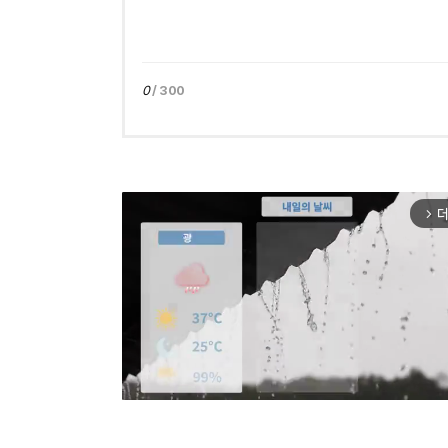
0
/ 300
더
arrow_forward_ios