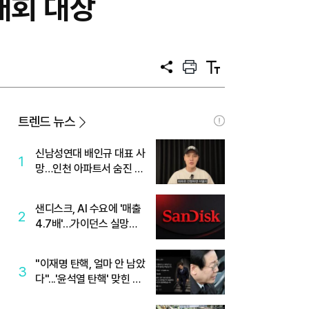
대회 대상
공
프
텍
유
린
스
트
트
크
기
트렌드 뉴스
신남성연대 배인규 대표 사
1
망…인천 아파트서 숨진 채
발견
샌디스크, AI 수요에 '매출
2
4.7배'…가이던스 실망에
'주가는 하락'
"이재명 탄핵, 얼마 안 남았
3
다"...'윤석열 탄핵' 맞힌 무
당, '성지글' 등장