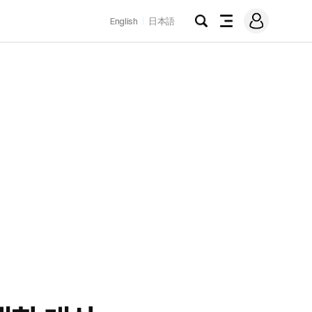
로
English
日本語
그
검
전
인
색
체
메
뉴