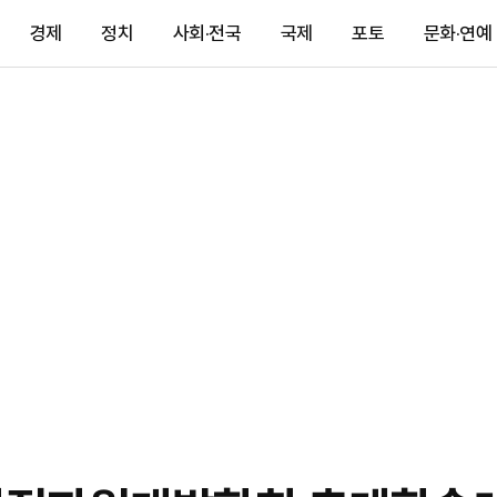
경제
정치
사회·전국
국제
포토
문화·연예