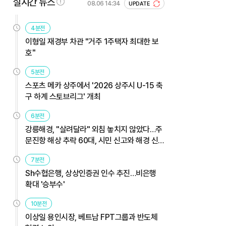
실시간 뉴스
08.06 14:34
UPDATE
4분전
이형일 재경부 차관 "거주 1주택자 최대한 보
호"
5분전
스포츠 메카 상주에서 '2026 상주시 U-15 축
구 하계 스토브리그' 개최
6분전
강릉해경, "살려달라" 외침 놓치지 않았다…주
문진항 해상 추락 60대, 시민 신고와 해경 신
속 대응으로 무사 구조
7분전
Sh수협은행, 상상인증권 인수 추진…비은행
확대 '승부수'
10분전
이상일 용인시장, 베트남 FPT그룹과 반도체