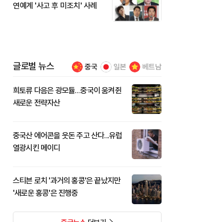
연예계 '사고 후 미조치' 사례
글로벌 뉴스
중국
일본
베트남
희토류 다음은 광모듈…중국이 움켜쥔
새로운 전략자산
중국산 에어콘을 웃돈 주고 산다...유럽
열광시킨 메이디
스티븐 로치 '과거의 홍콩'은 끝났지만
'새로운 홍콩'은 진행중