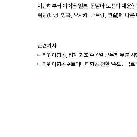
지난해부터 이어온 일본, 동남아 노선의 재운항
취항(다낭, 방콕, 오사카, 나트랑, 연길)에 따
관련기사
티웨이항공, 업계 최초 주 4일 근무제 부분 시
티웨이항공→트리니티항공 전환 '속도'…국토