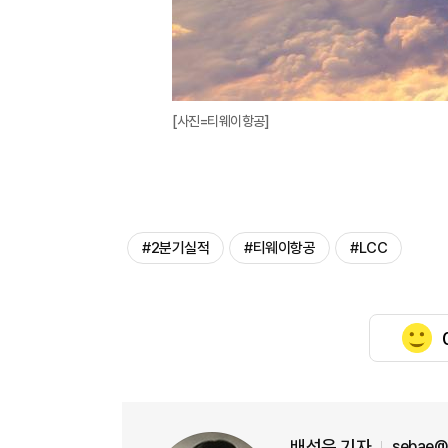
[사진=티웨이항공]
#2분기실적
#티웨이항공
#LCC
배성은 기자
sebae@