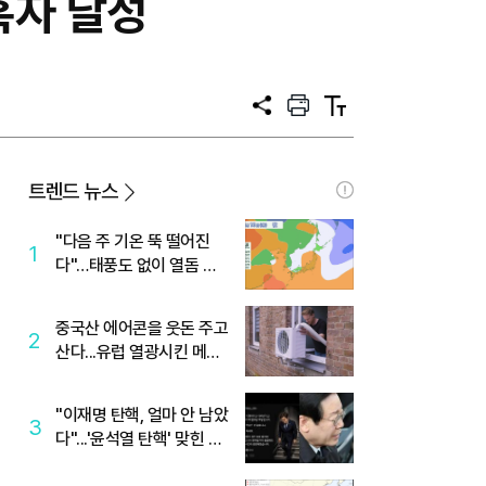
흑자 달성
공
프
텍
유
린
스
트
트
크
기
트렌드 뉴스
"다음 주 기온 뚝 떨어진
1
다"…태풍도 없이 열돔 박
살 낸 '이것'
중국산 에어콘을 웃돈 주고
2
산다...유럽 열광시킨 메이
디
"이재명 탄핵, 얼마 안 남았
3
다"...'윤석열 탄핵' 맞힌 무
당, '성지글' 등장