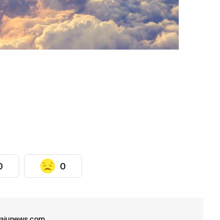
0
0
ajunews.com