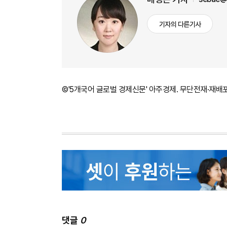
기자의 다른기사
©'5개국어 글로벌 경제신문' 아주경제. 무단전재·재배
댓글
0