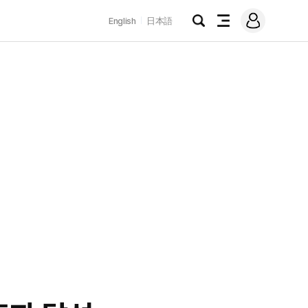
로
English
日本語
그
검
전
인
색
체
메
뉴