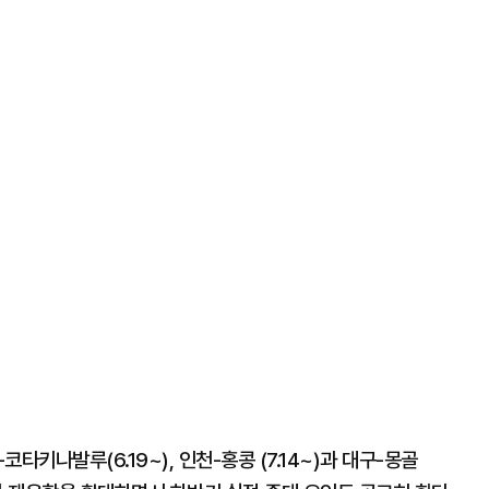
코타키나발루(6.19~), 인천-홍콩 (7.14~)과 대구-몽골