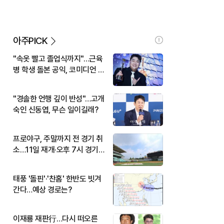
아주PICK
"속옷 빨고 졸업식까지"…근육
병 학생 돌본 공익, 코미디언 김
규원이었다
"경솔한 언행 깊이 반성"…고개
숙인 신동엽, 무슨 일이길래?
프로야구, 주말까지 전 경기 취
소…11일 재개·오후 7시 경기
시작
태풍 '돌핀'·'찬홈' 한반도 빗겨
간다…예상 경로는?
이재룡 재판行…다시 떠오른