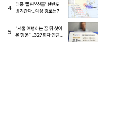
태풍 '돌핀'·'찬홈' 한반도
4
빗겨간다…예상 경로는?
"서울 여행하는 꿈 뒤 찾아
5
온 행운"…327회차 연금
복권720+ 당첨번호조회
주목