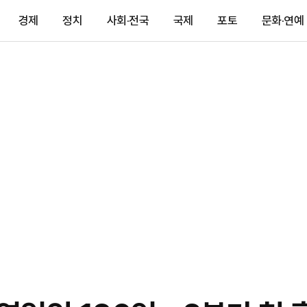
경제
정치
사회·전국
국제
포토
문화·연예