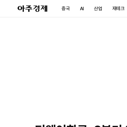
아
중국
AI
산업
재테크
주
경
제