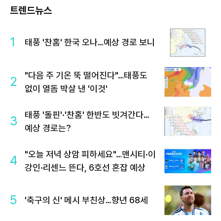
트렌드뉴스
1
태풍 '찬홈' 한국 오나…예상 경로 보니
"다음 주 기온 뚝 떨어진다"…태풍도
2
없이 열돔 박살 낸 '이것'
태풍 '돌핀'·'찬홈' 한반도 빗겨간다…
3
예상 경로는?
"오늘 저녁 상암 피하세요"…맨시티·이
4
강인·리센느 뜬다, 6호선 혼잡 예상
5
'축구의 신' 메시 부친상…향년 68세