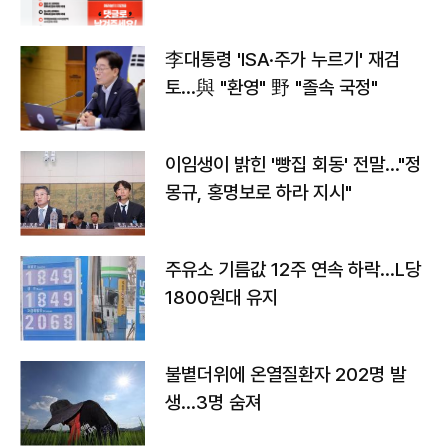
李대통령 'ISA·주가 누르기' 재검
토…與 "환영" 野 "졸속 국정"
이임생이 밝힌 '빵집 회동' 전말…"정
몽규, 홍명보로 하라 지시"
주유소 기름값 12주 연속 하락…L당
1800원대 유지
불볕더위에 온열질환자 202명 발
생…3명 숨져