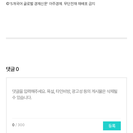
©'5개국어 글로벌 경제신문' 아주경제. 무단전재·재배포 금지
댓글
0
0
/ 300
등록