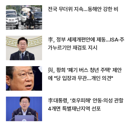
전국 무더위 지속…동해안 강한 비
李, 정부 세제개편안에 제동…ISA·주
가누르기안 재검토 지시
與, 황희 '폐기 버스 청년 주택' 제안
에 "당 입장과 무관…개인 의견"
李대통령, '호우피해' 안동·의성 관할
4개면 특별재난지역 선포