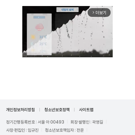
더보기
arrow_forward_ios
Unmute
개인정보처리방침
청소년보호정책
사이트맵
정기간행등록번호 : 서울 아 00493
회장·발행인 : 곽영길
사장·편집인 : 임규진
청소년보호책임자 : 전운