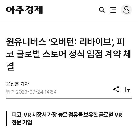
로
아
그
검
전
주
인
색
체
경
메
제
뉴
원유니버스 '오버턴: 리바이브', 피
코 글로벌 스토어 정식 입점 계약 체
결
윤선훈 기자
공
텍
입력 2023-07-24 14:54
유
스
트
크
기
피코, VR 시장서 가장 높은 점유율 보유한 글로벌 VR
전문 기업