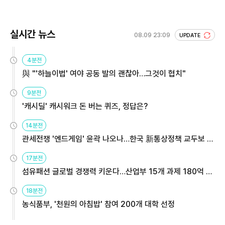
실시간 뉴스
08.09 23:09
UPDATE
4분전
與 "'하늘이법' 여야 공동 발의 괜찮아…그것이 협치"
9분전
'캐시딜' 캐시워크 돈 버는 퀴즈, 정답은?
14분전
관세전쟁 '엔드게임' 윤곽 나오나…한국 新통상정책 교두보 활
용해야
17분전
섬유패션 글로벌 경쟁력 키운다…산업부 15개 과제 180억 지
원
18분전
농식품부, '천원의 아침밥' 참여 200개 대학 선정