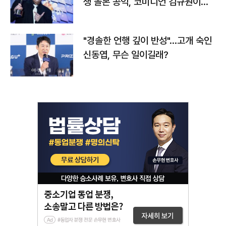
생 돌본 공익, 코미디언 김규원이었
다
"경솔한 언행 깊이 반성"…고개 숙인
신동엽, 무슨 일이길래?