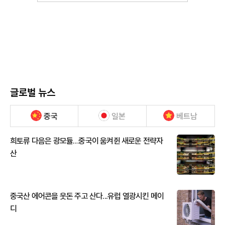
글로벌 뉴스
중국
일본
베트남
희토류 다음은 광모듈…중국이 움켜쥔 새로운 전략자
산
중국산 에어콘을 웃돈 주고 산다...유럽 열광시킨 메이
디