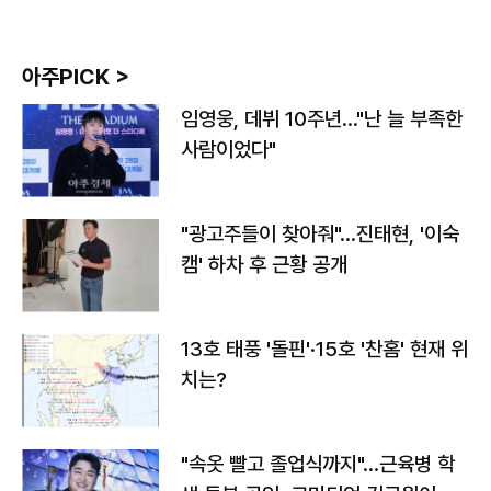
아주PICK >
임영웅, 데뷔 10주년…"난 늘 부족한
사람이었다"
"광고주들이 찾아줘"…진태현, '이숙
캠' 하차 후 근황 공개
13호 태풍 '돌핀'·15호 '찬홈' 현재 위
치는?
"속옷 빨고 졸업식까지"…근육병 학