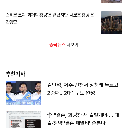
스티븐 로치 '과거의 홍콩'은 끝났지만 '새로운 홍콩'은
진행중
중국뉴스
더보기
추천기사
김민석, 제주·인천서 정청래 누르고
2승째…2대1 구도 완성
李 "결혼, 희망찬 새 출발돼야"… 대
출·청약 '결혼 페널티' 손본다